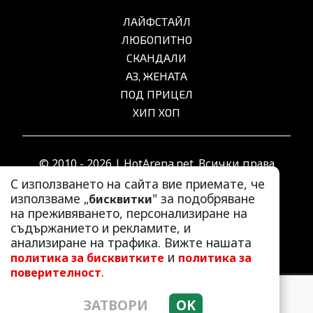
ЛАЙФСТАЙЛ
ЛЮБОПИТНО
СКАНДАЛИ
АЗ, ЖЕНАТА
ПОД ПРИЦЕЛ
ХИП ХОП
© 2010 - 2026 | HotArena.net. Всички права
запазени.
С използването на сайта вие приемате, че
използваме „
" за подобряване
бисквитки
на преживяването, персонализиране на
РЕКЛАМА
съдържанието и рекламите, и
КОНТАКТИ
анализиране на трафика. Вижте нашата
и
политика за бисквитките
политика за
ОБЩИ УСЛОВИЯ
.
поверителност
ПОЛИТИКА ЗА ПОВЕРИТЕЛНОСТ
ПОЛИТИКА ЗА БИСКВИТКИТЕ
ЗАТВОРИ
OK