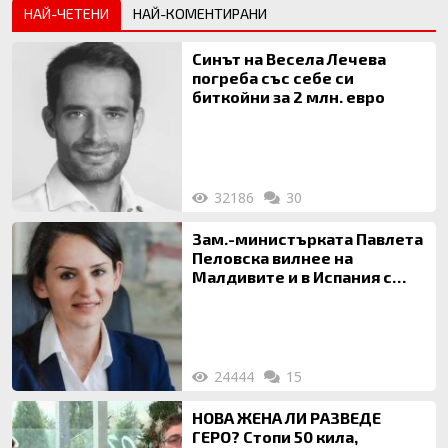
НАЙ-ЧЕТЕНИ
НАЙ-КОМЕНТИРАНИ
Синът на Весела Лечева
погреба със себе си
биткойни за 2 млн. евро
32186
30
Зам.-министърката Павлета
Пеловска вилнее на
Малдивите и в Испания с
богата любовница – брокер
на недвижими имоти
24444
15
НОВА ЖЕНА ЛИ РАЗВЕДЕ
ГЕРО? Стопи 50 кила,