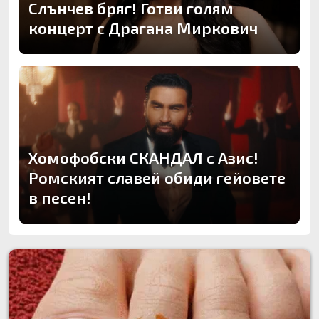
Слънчев бряг! Готви голям
концерт с Драгана Миркович
Хомофобски СКАНДАЛ с Азис!
Ромският славей обиди гейовете
в песен!