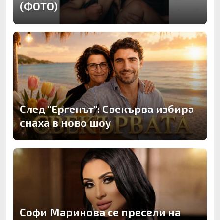
(ФОТО)
След "Ергенът": Свекърва избира
снаха в ново шоу
Софи Маринова се пресели на