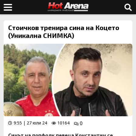
Стоичков тренира сина на Коцето
(Уникална СНИМКА)
9:55 | 27 юли 24
10164
0
Синът на попфолк певеца Константин се