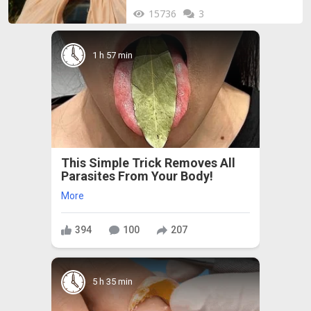
15736
3
1 h 57 min
This Simple Trick Removes All
Parasites From Your Body!
More
394
100
207
5 h 35 min