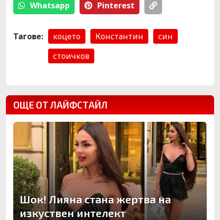
Whatsapp
Pinterest
Тагове:
коцето
Константин
син
стоичков
ОЩЕ ОТ ЛАЙФСТАЙЛ
Шок! Лияна стана жертва на
изкуствен интелект