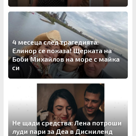
4 месеца след трагедията:
Елинор се показа! Щерката на
Боби Михайлов на море с майка
си
Не щади средства: Лена потроши
луди пари за Деа в Дисниленд