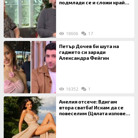
подмлади се и сложи край
на 20-годишен брак
18606
17
Петър Дочев би шута на
гаджето си заради
Александра Фейгин
16352
1
Анелия отсече: Вдигам
втора сватба! Искам да се
повеселим (Цялата изповед
ТУК)