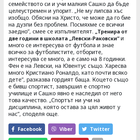
семейството си и учи малкия Сашко да бъде
целеустремен и упорит. „Не му липсва хъс
изобщо. Обясни на Христо, че може да го бие
на дузпи без проблем. Посмяхме се всички
заедно“, смее се изпълнителят.
„Тренира от
и
две години в школата „Левски-Раковски“
много се интересува от футбола и знае
всичко за футболистите, отборите,
интересува се много, а е само на 8 годинки.
Фен е на Левски, на Ювентус също. Харесва
много Кристиано Роналдо, като почти всяко
дете“, разказва гордият баща. Коцето също
е бивш спортист, завършил е спортно
училище и Сашко явно е наследил от него
това качество. „Спортът ни учи на
дисциплина, която остава за цял живот у
нас“, споделя още.
Facebook
Viber
Тwitter