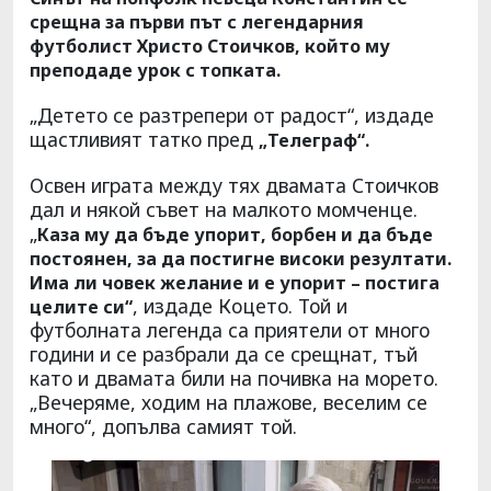
срещна за първи път с легендарния
футболист Христо Стоичков, който му
преподаде урок с топката.
„Детето се разтрепери от радост“, издаде
щастливият татко пред
„Телеграф“.
Освен играта между тях двамата Стоичков
дал и някой съвет на малкото момченце.
„
Каза му да бъде упорит, борбен и да бъде
постоянен, за да постигне високи резултати.
Има ли човек желание и е упорит – постига
, издаде Коцето. Той и
целите си“
футболната легенда са приятели от много
години и се разбрали да се срещнат, тъй
като и двамата били на почивка на морето.
„Вечеряме, ходим на плажове, веселим се
много“, допълва самият той.