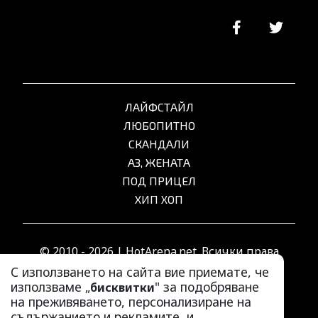
ЛАЙФСТАЙЛ
ЛЮБОПИТНО
СКАНДАЛИ
АЗ, ЖЕНАТА
ПОД ПРИЦЕЛ
ХИП ХОП
© 2010 - 2026 | HotArena.net. Всички права
запазени.
С използването на сайта вие приемате, че
използваме „
" за подобряване
бисквитки
на преживяването, персонализиране на
РЕКЛАМА
съдържанието и рекламите, и