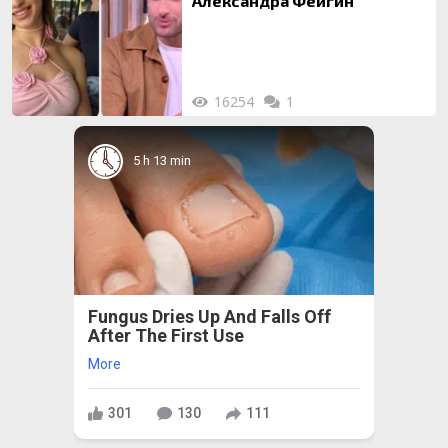
Александра Фейгин
16254
1
5 h 13 min
Fungus Dries Up And Falls Off
After The First Use
More
301
130
111