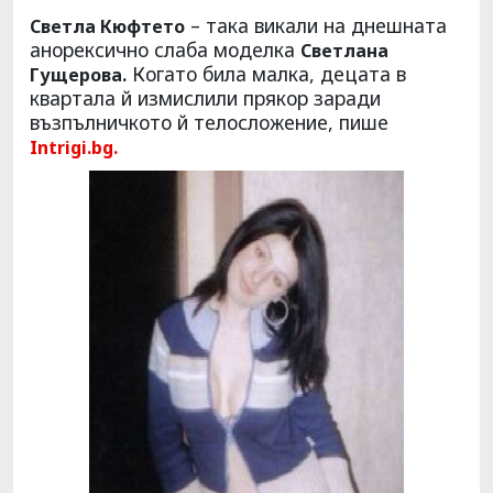
– така викали на днешната
Светла Кюфтето
анорексично слаба моделка
Светлана
Когато била малка, децата в
Гущерова.
квартала й измислили прякор заради
възпълничкото й телосложение, пише
Intrigi.bg.