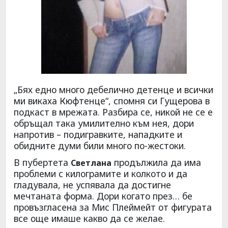
„Бях едно много дебелично детенце и всички
ми викаха Кюфтенце“, спомня си Гущерова в
подкаст в мрежата. Разбира се, никой не се е
обръщал така умилително към нея, дори
напротив – подигравките, нападките и
обидните думи били много по-жестоки.
В пубертета
продължила да има
Светлана
проблеми с килограмите и колкото и да
гладувала, не успявала да достигне
мечтаната форма. Дори когато през… бе
провъзгласена за Мис Плеймейт от фигурата
все още имаше какво да се желае.