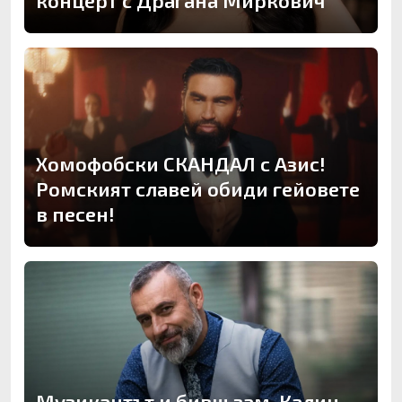
концерт с Драгана Миркович
Хомофобски СКАНДАЛ с Азис!
Ромският славей обиди гейовете
в песен!
Музикантът и бивш зам. Калин