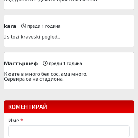
kara
преди 1 година
I s tozi kraveski pogled...
Мастършеф
преди 1 година
Кювте в много бел сос, ама много.
Сервира се на стадиона.
КОМЕНТИРАЙ
Име
*