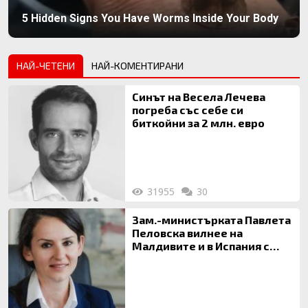
5 Hidden Signs You Have Worms Inside Your Body
НАЙ-ЧЕТЕНИ
НАЙ-КОМЕНТИРАНИ
Синът на Весела Лечева
погреба със себе си
биткойни за 2 млн. евро
31955
30
Зам.-министърката Павлета
Пеловска вилнее на
Малдивите и в Испания с
богата любовница – брокер
на недвижими имоти