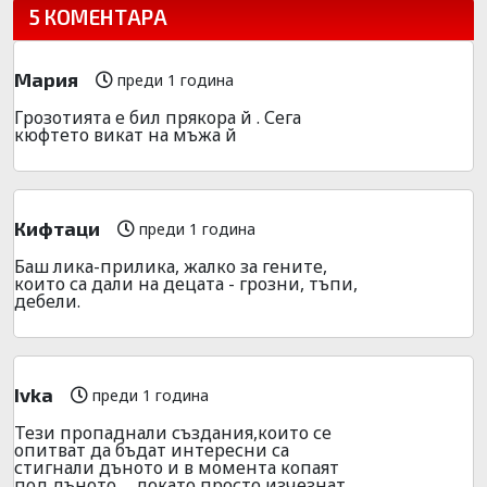
5 КОМЕНТАРА
Мария
преди 1 година
Грозотията е бил прякора й . Сега
кюфтето викат на мъжа й
Кифтаци
преди 1 година
Баш лика-прилика, жалко за гените,
които са дали на децата - грозни, тъпи,
дебели.
Ivka
преди 1 година
Тези пропаднали създания,които се
опитват да бъдат интересни са
стигнали дъното и в момента копаят
под дъното ….докато просто изчезнат