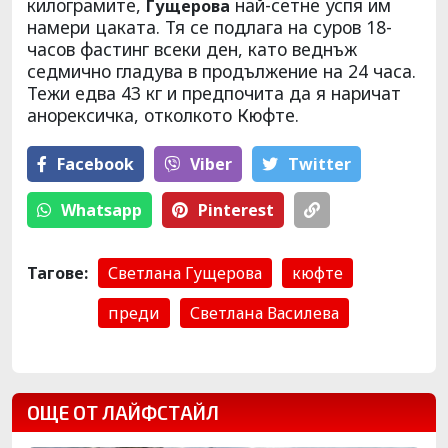
килограмите,
най-сетне успя им
Гущерова
намери цаката. Тя се подлага на суров 18-
часов фастинг всеки ден, като веднъж
седмично гладува в продължение на 24 часа.
Тежи едва 43 кг и предпочита да я наричат
анорексичка, отколкото Кюфте.
Facebook
Viber
Тwitter
Whatsapp
Pinterest
Тагове:
Светлана Гущерова
кюфте
преди
Светлана Василева
ОЩЕ ОТ ЛАЙФСТАЙЛ