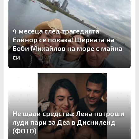
4 месеца след трагедията:
Елинор се показа! Щерката на
Боби Михайлов на море с майка
си
Не щади средства: Лена потроши
луди пари за Деа в Дисниленд
(ФОТО)