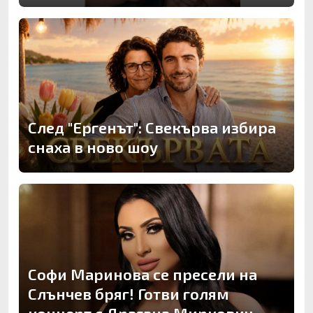
След "Ергенът": Свекърва избира
снаха в ново шоу
Софи Маринова се пресели на
Слънчев бряг! Готви голям