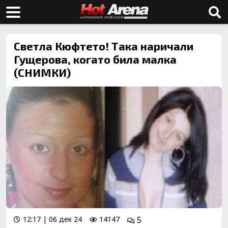
Светла Кюфтето! Така наричали
Гущерова, когато била малка
(СНИМКИ)
12:17 | 06 дек 24
14147
5