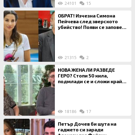
24101
15
ОБРАТ! Изчезна Симона
Пейчева след зверското
убийство! Появи се заповед
за локализирането й
21315
2
НОВА ЖЕНА ЛИ РАЗВЕДЕ
ГЕРО? Стопи 50 кила,
подмлади се и сложи край
на 20-годишен брак
18186
17
Петър Дочев би шута на
гаджето си заради