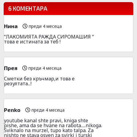
6 КОМЕНТАРА
Нина
преди 4 месеца
“ЛАКОМИЯТА РАЖДА СИРОМАШИЯ “
това е истината за теб !
Прея
преди 4 месеца
Сметки без кръчмар,и това е
резултата...!
Penko
преди 4 месеца
youtube kanal shte pravi, kniga shte
pishe, ama da se hvane na rabota.....nikoga.
Sviknalo na murzel, tupo kato talpa. Za
nishto ne stava osven za svirki i turski