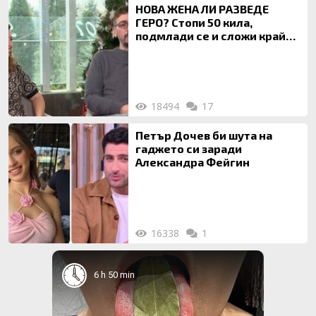
НОВА ЖЕНА ЛИ РАЗВЕДЕ
ГЕРО? Стопи 50 кила,
подмлади се и сложи край
на 20-годишен брак
18494
17
Петър Дочев би шута на
гаджето си заради
Александра Фейгин
16338
1
6 h 50 min