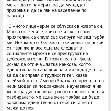
могат да го намерят, за да му дадат
призовка и да се яви на заседание по
развода.
"С много лицемерие се сблъсках в живота си.
Много от жените, които считах за свои
приятелки, са спали със съпруга ми зад гърба
ми. Искам да отбележа с горчивина, че някои
от тези жени все още ме следват в
социалните мрежи и се преструват на
доброжелателни. В този океан от фалш
искам да отлича Златка Райкова, която
единствена остана лоялна и ми подаде ръка,
за да се справя с трудностите", казва
плеймейтката. Именно Златка се превръща в
неин модел за подражание, научавайки я на
желязна дисциплина - ранно ставане, спорт и
разбирането, че една жена трябва да бъде
зависима единствено от себе си, а не от
мъжа до нея.