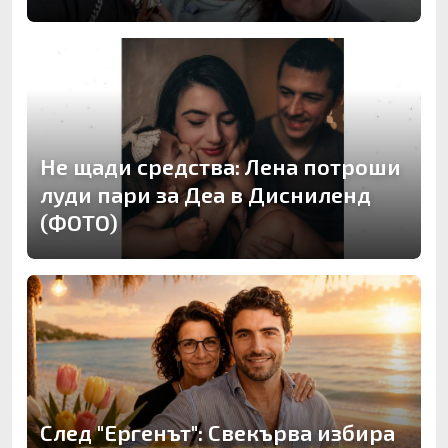
Не щади средства: Лена потроши
луди пари за Деа в Дисниленд
(ФОТО)
След "Ергенът": Свекърва избира