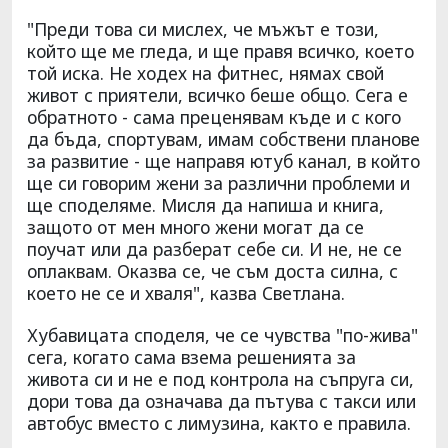
"Преди това си мислех, че мъжът е този,
който ще ме гледа, и ще правя всичко, което
той иска. Не ходех на фитнес, нямах свой
живот с приятели, всичко беше общо. Сега е
обратното - сама преценявам къде и с кого
да бъда, спортувам, имам собствени планове
за развитие - ще направя ютуб канал, в който
ще си говорим жени за различни проблеми и
ще споделяме. Мисля да напиша и книга,
защото от мен много жени могат да се
поучат или да разберат себе си. И не, не се
оплаквам. Оказва се, че съм доста силна, с
което не се и хваля", казва Светлана.
Хубавицата споделя, че се чувства "по-жива"
сега, когато сама взема решенията за
живота си и не е под контрола на съпруга си,
дори това да означава да пътува с такси или
автобус вместо с лимузина, както е правила.