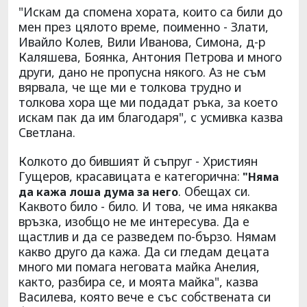
"Искам да спомена хората, които са били до
мен през цялото време, поименно - Злати,
Ивайло Колев, Вили Иванова, Симона, д-р
Каляшева, Боянка, Антония Петрова и много
други, дано не пропусна някого. Аз не съм
вярвала, че ще ми е толкова трудно и
толкова хора ще ми подадат ръка, за което
искам пак да им благодаря", с усмивка казва
Светлана.
Колкото до бившият й съпруг - Християн
Гущеров, красавицата е категорична:
"Няма
. Обещах си.
да кажа лоша дума за него
Каквото било - било. И това, че има някаква
връзка, изобщо не ме интересува. Да е
щастлив и да се разведем по-бързо. Нямам
какво друго да кажа. Да си гледам децата
много ми помага неговата майка Анелия,
както, разбира се, и моята майка", казва
Василева, която вече е със собствената си