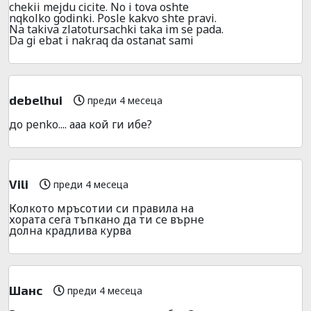
chekii mejdu cicite. No i tova oshte
nqkolko godinki. Posle kakvo shte pravi.
Na takiva zlatotursachki taka im se pada.
Da gi ebat i nakraq da ostanat sami
debelhui
преди 4 месеца
до penko.... ааа кой ги ибе?
Vili
преди 4 месеца
Колкото мръсотии си правила на
хората сега тъпкано да ти се върне
долна крадлива курва
Шанс
преди 4 месеца