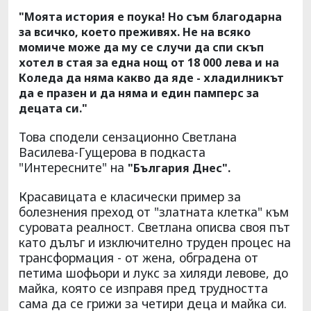
"Моята история е поука! Но съм благодарна
за всичко, което преживях. Не на всяко
момиче може да му се случи да спи скъп
хотел в стая за една нощ от 18 000 лева и на
Коледа да няма какво да яде - хладилникът
да е празен и да няма и един памперс за
децата си."
Това сподели сензационно Светлана
Василева-Гущерова в подкаста
"Интересните" на
"България Днес".
Красавицата е класически пример за
болезнения преход от "златната клетка" към
суровата реалност. Светлана описва своя път
като дълъг и изключително труден процес на
трансформация - от жена, обградена от
петима шофьори и лукс за хиляди левове, до
майка, която се изправя пред трудността
сама да се грижи за четири деца и майка си.