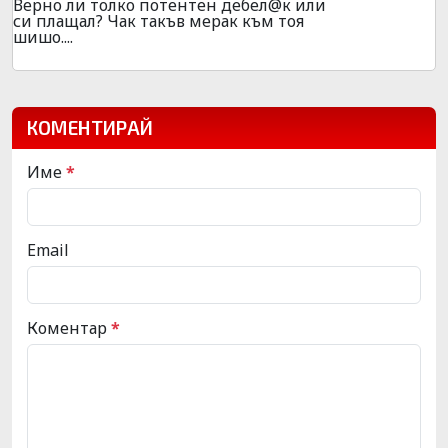
Верно ли толко потентен дебел@к или
си плащал? Чак такъв мерак към тоя
шишо....
КОМЕНТИРАЙ
Име
*
Email
Коментар
*