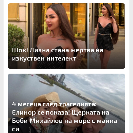
Шок! Лияна стана жертва на
изкуствен интелект
4 месеца след трагедията:
Елинор се показа! Щерката на
Боби Михайлов на море с майка
си