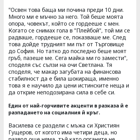
"Освен това баща ми почина преди 10 дни.
Много ми е мъчно за него. Той беше моята
опора, човекът, който се гордееше с мен.
Когато се снимах гола в "Плейбой", той ми се
радваше, гордееше се, показваше ме. След
това дойде трудният ми път от Търговище
до София. Но татко до последно беше моят
гръб, пазеше ме. Сега майка ми го замести",
споделя със сълзи на очи Светлана. Тя
споделя, че макар загубата на финансова
стабилност да е била шокираща, именно
това я е научило да цени истинските неща и
да открие неподозирана сила в себе си.
Един от най-горчивите акценти в разказа й е
разпадането на социалния й кръг.
Василева се раздели с мъжа си Християн
Гущеров, от когото има четири деца, но
развод още няма, тъй като органите не