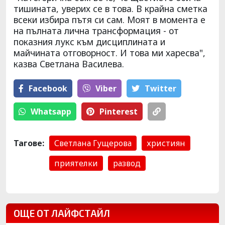
тишината, уверих се в това. В крайна сметка
всеки избира пътя си сам. Моят в момента е
на пълната лична трансформация - от
показния лукс към дисциплината и
майчината отговорност. И това ми харесва",
казва Светлана Василева.
Facebook
Viber
Тwitter
Whatsapp
Pinterest
Тагове:
Светлана Гущерова
християн
приятелки
развод
ОЩЕ ОТ ЛАЙФСТАЙЛ