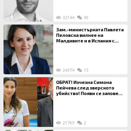
32144
30
Зам.-министърката Павлета
Пеловска вилнее на
Малдивите и в Испания с
богата любовница – брокер
на недвижими имоти
24374
15
ОБРАТ! Изчезна Симона
Пейчева след зверското
убийство! Появи се заповед
за локализирането й
21763
2