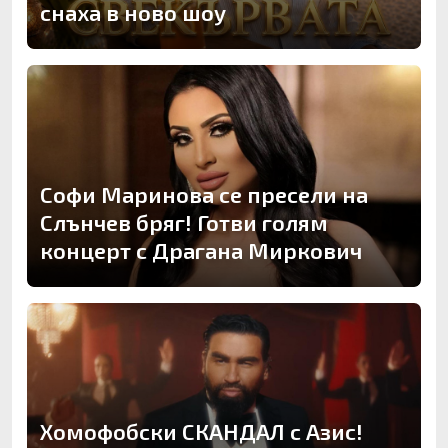
снаха в ново шоу
Софи Маринова се пресели на
Слънчев бряг! Готви голям
концерт с Драгана Миркович
Хомофобски СКАНДАЛ с Азис!