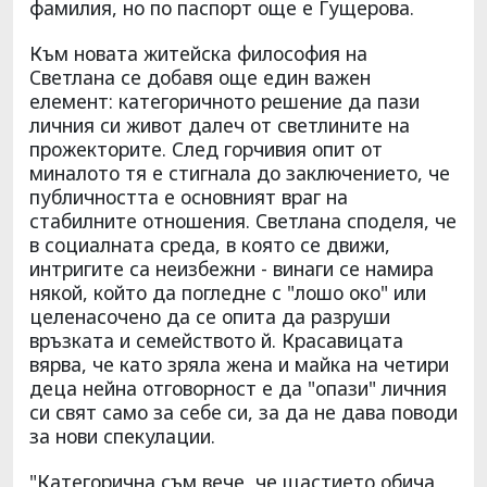
фамилия, но по паспорт още е Гущерова.
Към новата житейска философия на
Светлана се добавя още един важен
елемент: категоричното решение да пази
личния си живот далеч от светлините на
прожекторите. След горчивия опит от
миналото тя е стигнала до заключението, че
публичността е основният враг на
стабилните отношения. Светлана споделя, че
в социалната среда, в която се движи,
интригите са неизбежни - винаги се намира
някой, който да погледне с "лошо око" или
целенасочено да се опита да разруши
връзката и семейството й. Красавицата
вярва, че като зряла жена и майка на четири
деца нейна отговорност е да "опази" личния
си свят само за себе си, за да не дава поводи
за нови спекулации.
"Категорична съм вече, че щастието обича