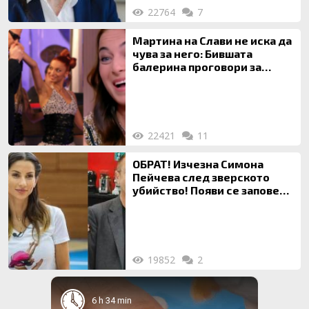
22764
7
Мартина на Слави не иска да
чува за него: Бившата
балерина проговори за
живота си с Дългия
22421
11
ОБРАТ! Изчезна Симона
Пейчева след зверското
убийство! Появи се заповед
за локализирането й
19852
2
6 h 34 min