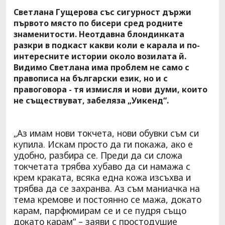
Светлана Гущерова със сигурност държи
първото място по бисери сред родните
знаменитости. Неотдавна блондинката
разкри в подкаст какви коли е карала и по-
интересните истории около возилата й.
Видимо Светлана има проблем не само с
правописа на български език, но и с
правоговора - тя измисля и нови думи, които
не съществуват, забеляза „Уикенд“.
„Аз имам нови токчета, нови обувки съм си
купила. Искам просто да ги покажа, ако е
удобно, разбира се. Преди да си сложа
токчетата трябва хубаво да си намажа с
крем краката, всяка една кожа изсъхва и
трябва да се захранва. Аз съм маниачка на
тема кремове и постоянно се мажа, докато
карам, парфюмирам се и се пудря също
докато карам“ – заяви с простодушие