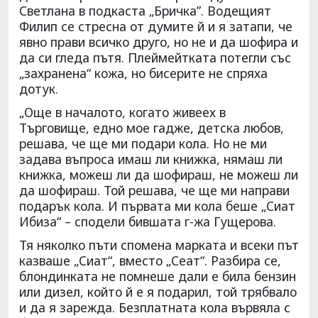
Светлана в подкаста „Бричка”. Водещият
Филип се стресна от думите й и я затапи, че
явно прави всичко друго, но не и да шофира и
да си гледа пътя. Плеймейтката потегли със
„захранена“ кожа, но бисерите не спряха
дотук.
„Още в началото, когато живеех в
Търговище, едно мое гадже, детска любов,
решава, че ще ми подари кола. Но не ми
задава въпроса имаш ли книжка, нямаш ли
книжка, можеш ли да шофираш, не можеш ли
да шофираш. Той решава, че ще ми направи
подарък кола. И първата ми кола беше „Сиат
Ибиза“ – сподели бившата г-жа Гущерова.
Тя няколко пъти спомена марката и всеки път
казваше „Сиат“, вместо „Сеат“. Разбира се,
блондинката не помнеше дали е била бензин
или дизел, който й е я подарил, той трябвало
и да я зарежда. Безплатната кола вървяла с