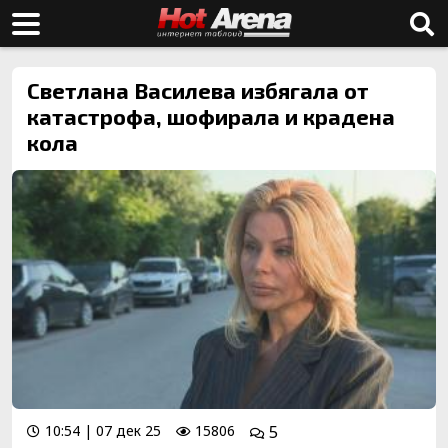
Светлана Василева избягала от
катастрофа, шофирала и крадена
кола
10:54 | 07 дек 25
15806
5