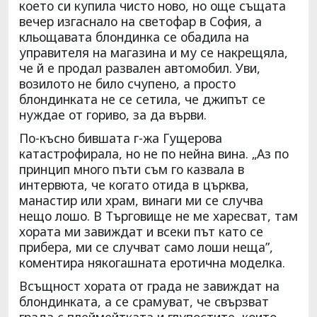
което си купила чисто ново, но още същата
вечер изгаснало на светофар в София, а
кльощавата блондинка се обадила на
управителя на магазина и му се накрещяла,
че й е продал развален автомобил. Уви,
возилото не било счупено, а просто
блондинката не се сетила, че джипът се
нуждае от гориво, за да върви.
По-късно бившата г-жа Гущерова
катастрофирала, но не по нейна вина. „Аз по
принцип много пъти съм го казвала в
интервюта, че когато отида в църква,
манастир или храм, винаги ми се случва
нещо лошо. В Търговище не ме харесват, там
хората ми завиждат и всеки път като се
прибера, ми се случват само лоши неща”,
коментира някогашната еротична моделка.
Всъщност хората от града не завиждат на
блондинката, а се срамуват, че свързват
града с плеймейтката и глупостите, които