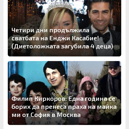
Четири дни продължила
сватбата на Енджи Касабие!
(Диетоложката загубила 4 деца)
Филип Киркоров: Една година се
борих да пренеса праха на майка
ми от София в Москва