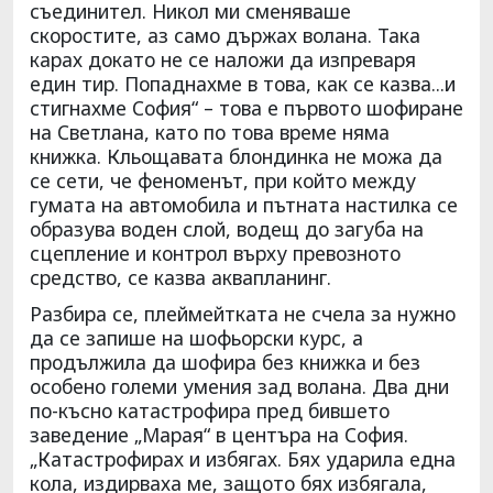
съединител. Никол ми сменяваше
скоростите, аз само държах волана. Така
карах докато не се наложи да изпреваря
един тир. Попаднахме в това, как се казва...и
стигнахме София“ – това е първото шофиране
на Светлана, като по това време няма
книжка. Кльощавата блондинка не можа да
се сети, че феноменът, при който между
гумата на автомобила и пътната настилка се
образува воден слой, водещ до загуба на
сцепление и контрол върху превозното
средство, се казва аквапланинг.
Разбира се, плеймейтката не счела за нужно
да се запише на шофьорски курс, а
продължила да шофира без книжка и без
особено големи умения зад волана. Два дни
по-късно катастрофира пред бившето
заведение „Марая“ в центъра на София.
„Катастрофирах и избягах. Бях ударила една
кола, издирваха ме, защото бях избягала,