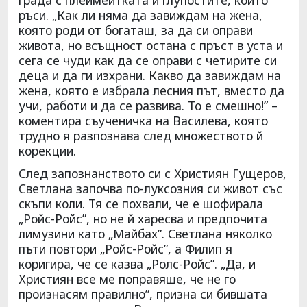
ръси. „Как ли няма да завиждам на жена,
която роди от богаташ, за да си оправи
живота, но всъщност остана с пръст в уста и
сега се чуди как да се оправи с четирите си
деца и да ги изхрани. Какво да завиждам на
жена, която е избрала лесния път, вместо да
учи, работи и да се развива. То е смешно!” –
коментира съученичка на Василева, която
трудно я разпознава след множеството й
корекции.
След запознанството си с Християн Гущеров,
Светлана започва по-луксозния си живот със
скъпи коли. Тя се похвали, че е шофирала
„Ройс-Ройс”, но не й харесва и предпочита
лимузини като „Майбах”. Светлана няколко
пъти повтори „Ройс-Ройс”, а Филип я
коригира, че се казва „Ролс-Ройс”. „Да, и
Християн все ме поправяше, че не го
произнасям правилно”, призна си бившата