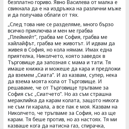
безплатно гориво. Явно Василева от малка е
свикнала да е на издръжка на различни мъже
и да получава облаги от тях.
„След това ние се разделяме, много бързо
всичко приключва и мен ме грабва
„Плеймейт”, грабва ме София, грабва ме
хайлайфът, грабва ме животът. И идвам да
живея в София, но кола нямам. Имах една
приятелка, Николчето, която заведох в
Търговище да запозная с мама и тати. Тя
имаше книжка и можеше да кара и предложи
да вземем „Сиата”. И аз казвам, супер, нека
да взема моята кола от Търговище. И
решаваме, че от Търговище тръгваме за
София със „Сиатчето”. Но аз съм страшна
мераклийка да карам колата, защото никога
не съм ги карала, а все пак е моя. Казвам на
Николчето, че тръгваме за София, но аз ще
карам. Тя беше против, но аз настоях. Тя ми
казваше кога да натисна газ, спирачка,