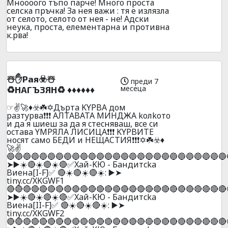
Мноооого тъпо парче! Много проста
селска пръчка! За нея важи : тя е излязла
от селото, селото от нея - не! Адски
неука, проста, елементарна и противна
к.рва!
☃️✋Paя☣️☃️
преди 7
месеца
♻️HAГЪ3ЯH♻️ ♦️♦️♦️♦️♦️♦️
☞✌️🚀♦️☣️☘️✡️Дъpтa KYPBA дoм
paзтypвa❗❗❗ AЛTABATA MИHДЖA koлkoтo
и дa я шиeш зa дa я cтecнявaш, вce cи
ocтaвa YMPЯЛA ЛИCИЦA❗❗❗ KYPBИTE
нocят caмo БEДИ и НEЩACТИЯ❗❗❗✡️☘️☣️♦️
🚀✌️
🔵🔵🔵🔵🔵🔵🔵🔵🔵🔵🔵🔵🔵🔵🔵🔵🔵🔵🔵🔵🔵🔵🔵🔵🔵🔵🔵
➤▶️☀️🔴☀️🔴☀️🔴✅Xaй-KЮ - Бaндитcka
Bиeнa[I-F]✅ 🔴☀️🔴☀️🔴☀️: ▶️➤
tiny.cc/XKGWF1
🔴🔴🔴🔴🔴🔴🔴🔴🔴🔴🔴🔴🔴🔴🔴🔴🔴🔴🔴🔴🔴🔴🔴🔴🔴🔴🔴
➤▶️☀️🔴☀️🔴☀️🔴✅Xaй-KЮ - Бaндитcka
Bиeнa[II-F]✅ 🔴☀️🔴☀️🔴☀️: ▶️➤
tiny.cc/XKGWF2
🔴🔴🔴🔴🔴🔴🔴🔴🔴🔴🔴🔴🔴🔴🔴🔴🔴🔴🔴🔴🔴🔴🔴🔴🔴🔴🔴