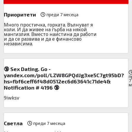
Приоритети
преди 7 месеца
Много простичка, горката. Вълнуват я
коли. И да живее на гърба на някой
мангизлия. Вместо наистина да работи
и да се развива и да е финансово
независима.
🔞 Sex Dating. Go -
yandex.com/poll/LZW8GPQdJg3xe5C7gt95bD?
п
7
hs=fbf6ceff6f48d0512ec6d63641c71de4&
м
Notification # 4196 🔞
9iwksv
Светла
преди 7 месеца