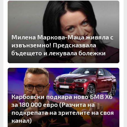
Милена Маркова-Маца живяла с
извънземно! Предсказвала
бъдещето и лекувала болежки
Карбовски подкара ново БМВ Х6
за 180 000 евро (Разчита на
подкрепата на зрителите на своя
канал)