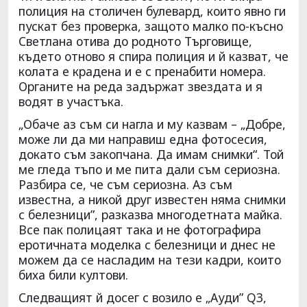
полиция на столичен булевард, които явно ги
пускат без проверка, защото малко по-късно
Светлана отива до родното Търговище,
където отново я спира полиция и й казват, че
колата е крадена и е с пренабити номера.
Органите на реда задържат звездата и я
водят в участъка.
„Обаче аз съм си нагла и му казвам – „Добре,
може ли да ми направиш една фотосесия,
докато съм закопчана. Да имам снимки“. Той
ме гледа тъпо и ме пита дали съм сериозна.
Разбира се, че съм сериозна. Аз съм
известна, а никой друг известен няма снимки
с белезници”, разказва многодетната майка.
Все пак полицаят така и не фотографира
еротичната моделка с белезници и днес не
можем да се насладим на тези кадри, които
биха били култови.
Следващият й досег с возило е „Ауди” Q3,