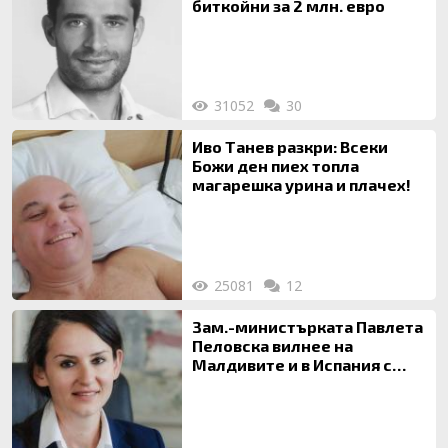
биткойни за 2 млн. евро
31052
30
Иво Танев разкри: Всеки
Божи ден пиех топла
магарешка урина и плачех!
25081
12
Зам.-министърката Павлета
Пеловска вилнее на
Малдивите и в Испания с
богата любовница – брокер
на недвижими имоти