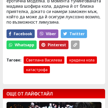
еротична моделка. В момента тунингованата
мадама шофира кола, дадена й от близка
приятелка, докато си намери заможен мъж,
който да може да й осигури луксозно возило,
по възможност лимузина.
Facebook
Viber
Тwitter
Whatsapp
Pinterest
Тагове:
Светлана Василева
крадена кола
катастрофа
ОЩЕ ОТ ЛАЙФСТАЙЛ