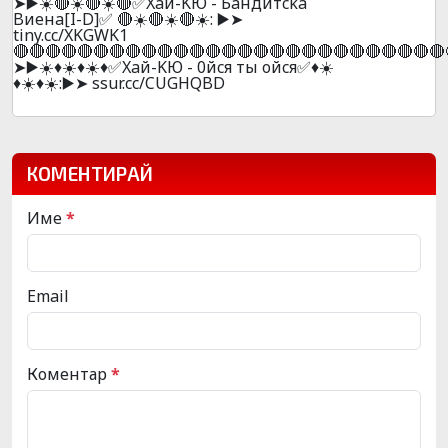
➤▶️☀️🔴☀️🔴☀️🔴✅Xaй-KЮ - Бaндитcka
Bиeнa[I-D]✅ 🔴☀️🔴☀️🔴☀️: ▶️➤
tiny.cc/XKGWK1
🔴🔴🔴🔴🔴🔴🔴🔴🔴🔴🔴🔴🔴🔴🔴🔴🔴🔴🔴🔴🔴🔴🔴🔴🔴🔴🔴
➤▶️☀️♦️☀️♦️☀️♦️✅Xaй-KЮ - 0йcя ты oйcя✅♦️☀️
♦️☀️♦️☀️:▶️➤ ssur.cc/CUGHQBD
КОМЕНТИРАЙ
Име
*
Email
Коментар
*