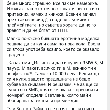
беше много страшно. Все пак ме намериха.
Избягах, защото точно ставах известна и се
притесних, нямах и книжка. Всеки е минал
през такъв период“, споделя с усмивка
плеймейтката, но съветва хората да не го
правят и да не бягат от ПТП.
Малко по-късно бившата еротична моделка
решила да си купи сама по-нова кола. Взела
си втора употреба возило, което се оказало
крадено.
„Казаха ми: „Искаш ли да си купиш BMW 5, M
пауър, M пакет, всичко ти е M, всичко ти е
перфектно?!. Само за 10 000 лева. Реших да
си я купя, защото предишната не беше
хубава за снимане. И решавам, че аз ще си
купя това БМВ, която се оказа с пренабити
номера“, сподели Светлана, която май е
абонирана за екшън и премеждия.
Тя и Златка Райкова се возят, но ги спира