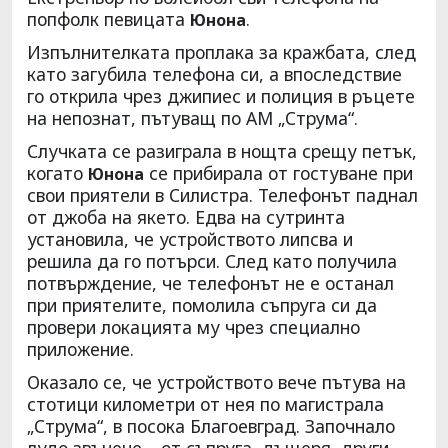
попфолк певицата
.
Юнона
Изпълнителката проплака за кражбата, след
като загубила телефона си, а впоследствие
го открила чрез джипиес и полиция в ръцете
на непознат, пътуващ по АМ „Струма“.
Случката се разиграла в нощта срещу петък,
когато
се прибирала от гостуване при
Юнона
свои приятели в Силистра. Телефонът паднал
от джоба на якето. Едва на сутринта
установила, че устройството липсва и
решила да го потърси. След като получила
потвърждение, че телефонът не е останал
при приятелите, помолила съпруга си да
провери локацията му чрез специално
приложение.
Оказало се, че устройството вече пътува на
стотици километри от нея по магистрала
„Струма“, в посока Благоевград. Започнало
лудо звънене – от съпруга, дъщеря, други