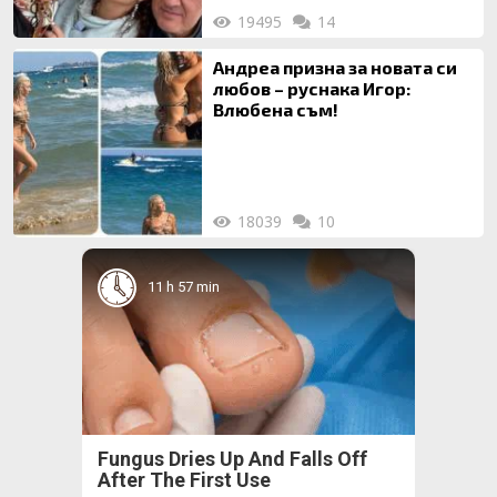
19495
14
Андреа призна за новата си
любов – руснака Игор:
Влюбена съм!
18039
10
11 h 57 min
Fungus Dries Up And Falls Off
After The First Use