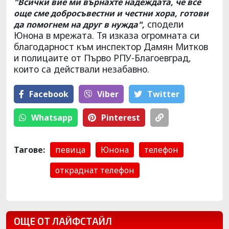
"Всички вие ми върнахте надеждата, че все
още сме добросъвестни и честни хора, готови
сподели
да помогнем на друг в нужда",
Юнона в мрежата. Тя изказа огромната си
благодарност към инспектор Дамян Митков
и полицаите от Първо РПУ-Благоевград,
които са действали незабавно.
Facebook
Viber
Тwitter
Whatsapp
Pinterest
Тагове:
певица
Юнона
телефон
откраднат телефон
ОЩЕ ОТ ЛАЙФСТАЙЛ