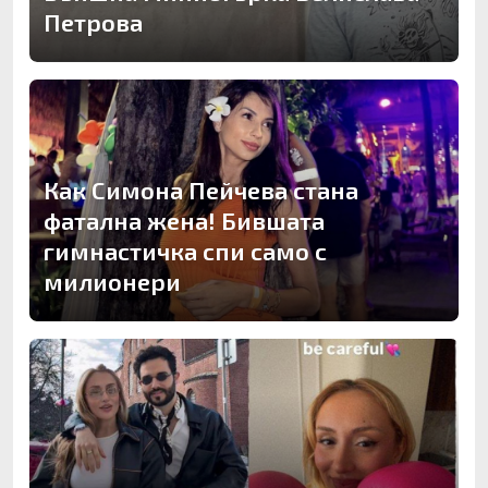
Петрова
Как Симона Пейчева стана
фатална жена! Бившата
гимнастичка спи само с
милионери