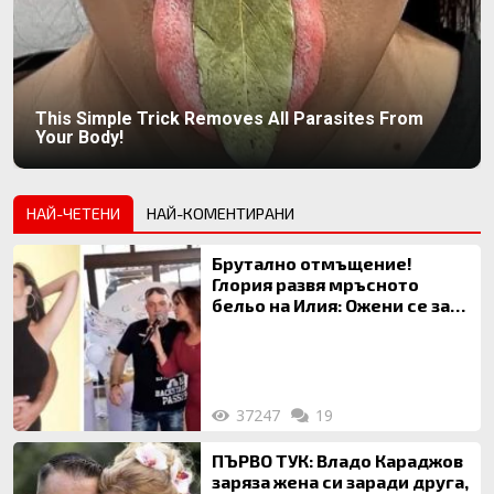
This Simple Trick Removes All Parasites From
Your Body!
НАЙ-ЧЕТЕНИ
НАЙ-КОМЕНТИРАНИ
Брутално отмъщение!
Глория развя мръсното
бельо на Илия: Ожени се за
120 кг жена, заряза Симона,
за да гледа чуждо дете!
37247
19
ПЪРВО ТУК: Владо Караджов
заряза жена си заради друга,