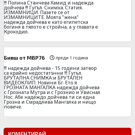
!!! Полина Станчева Хамид и надежда
дойчева !!! Гугъл. Снимка. Статия.
ИЗМАМНИЦИ. Пазете се от
ИЗМАМНИЦИТЕ. Моята "жена"
надежда дойчева е като египетска
богиня в тялото е стройна, а у главата е
Крокодил.
Бивш от МВР76
преди 1 година
!!! надежда дойчева - 15 години затвор
са крайно недостатъчни !!! Гугъл.
БРУТАЛНА СНИМКА и БРУТАЛЕН
ВИДЕОКЛИП. Новини Бг. Ето я
ГРОЗНАТА МАНГАЛКА надежда дойчева
с Грозната Мутра и с Грознио и Увиснал
Нос. Абе надеждо дойчева ти си една
Грозна и Смрадлива Мангалка и нищо
повече.
КОМЕНТИРАЙ