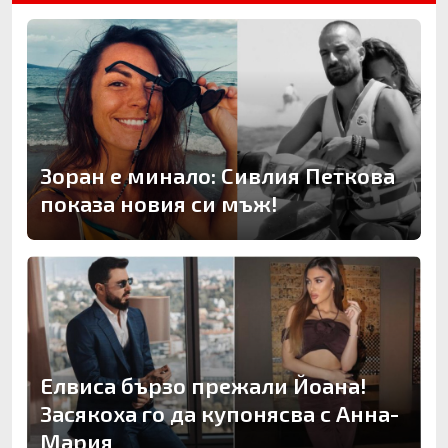
Зоран е минало: Сивлия Петкова
показа новия си мъж!
Елвиса бързо прежали Йоана!
Засякоха го да купонясва с Анна-
Мария