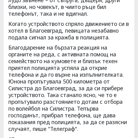
близки, но човекът, в чиито ръце бил
телефонът, така и не вдигнал.
Когато устройството спряло движението си в
хотел в Благоевград, певицата незабавно
подала сигнал за кражба в полицията.
Благодарение на бързата реакция на
органите на реда, с активната помощ на
семейството на кумовете и близък техен
приятел полицията успяла да открие
телефона и да го върне на изпълнителката.
Юнона пропътувала 500 километра от
Силистра до Благоевград, за да си прибере
устройството. Така станало ясно, че то е
пропътувало разстоянието дотам с отбора
по волейбол на Силистра. Тепърва
господинът, прибрал телефона, ще дава
показания пред полицията, за да се разясни
случаят, пише "Телеграф".