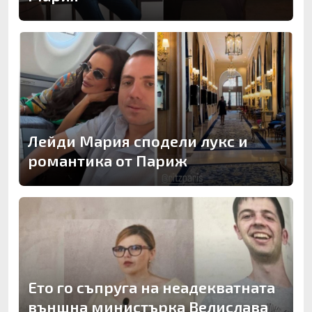
Лейди Мария сподели лукс и
романтика от Париж
Ето го съпруга на неадекватната
външна министърка Велислава