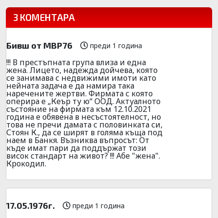
3 КОМЕНТАРА
Бивш от МВР76
преди 1 година
!!! В престъпната група влиза и една
жена. Лицето, надежда дойчева, която
се занимава с недвижими имоти като
нейната задача е да намира така
наречените жертви. Фирмата с която
оперира е „Кеър ту ю“ ООД. Актуалното
състояние на фирмата към 12.10.2021
година е обявена в несъстоятелност, но
това не пречи дамата с половинката си,
Стоян К., да се ширят в голяма къща под
наем в Банкя. Възниква въпросът: От
къде имат пари да поддържат този
висок стандарт на живот? !!! Абе "жена".
Крокодил.
17.05.1976г.
преди 1 година