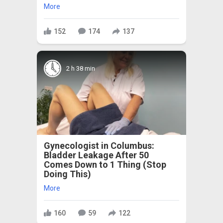
More
152
174
137
2 h 38 min
Gynecologist in Columbus:
Bladder Leakage After 50
Comes Down to 1 Thing (Stop
Doing This)
More
160
59
122