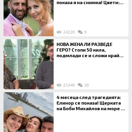
показа я на снимка! Цвети:
Ти си фалшив герой!
24220
9
НОВА ЖЕНА ЛИ РАЗВЕДЕ
ГЕРО? Стопи 50 кила,
подмлади се и сложи край
на 20-годишен брак
21049
30
4 месеца след трагедията:
Елинор се показа! Щерката
на Боби Михайлов на море с
майка си