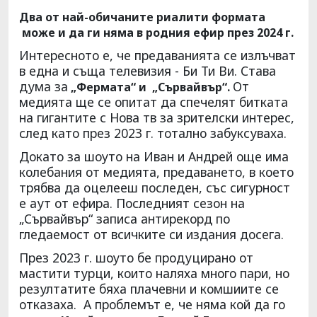
Два от най-обичаните риалити формата
може и да ги няма в родния ефир през 2024 г.
Интересното е, че предаванията се излъчват
в една и съща телевизия - Би Ти Ви. Става
дума за
От
„Фермата“ и „Сървайвър“.
медията ще се опитат да спечелят битката
на гигантите с Нова тв за зрителски интерес,
след като през 2023 г. тотално забуксуваха.
Докато за шоуто на Иван и Андрей още има
колебания от медията, предаването, в което
трябва да оцелееш последен, със сигурност
е аут от ефира. Последният сезон на
„Сървайвър“ записа антирекорд по
гледаемост от всичките си издания досега.
През 2023 г. шоуто бе продуцирано от
мастити турци, които наляха много пари, но
резултатите бяха плачевни и комшиите се
отказаха. А проблемът е, че няма кой да го