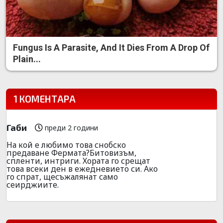
Fungus Is A Parasite, And It Dies From A Drop Of
Plain...
1 КОМЕНТАРА
Габи
преди 2 години
На кой е любимо това снобско
предаване Фермата?Битовизъм,
спленти, интриги. Хората го срещат
това всеки ден в ежедневието си. Ако
го спрат, щесъжалянат само
сеирджиите.