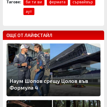
Тагове:
би ти ви
фермата
сървайвър
аут
ОЩЕ ОТ ЛАЙФСТАЙЛ
Наум Шопов срещу Цолов във
Формула 4