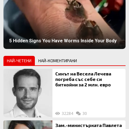
5 Hidden Signs You Have Worms Inside Your Body
НАЙ-ЧЕТЕНИ
НАЙ-КОМЕНТИРАНИ
Синът на Весела Лечева
погреба със себе си
биткойни за 2 млн. евро
32284
30
Зам.-министърката Павлета