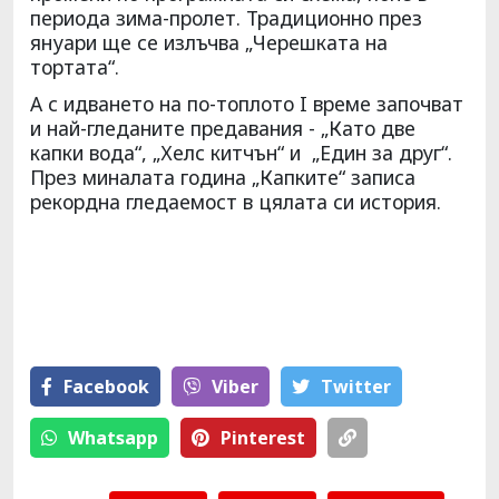
периода зима-пролет. Традиционно през
януари ще се излъчва „Черешката на
тортата“.
А с идването на по-топлото I време започват
и най-гледаните предавания - „Като две
капки вода“, „Хелс китчън“ и „Един за друг“.
През миналата година „Капките“ записа
рекордна гледаемост в цялата си история.
Facebook
Viber
Тwitter
Whatsapp
Pinterest