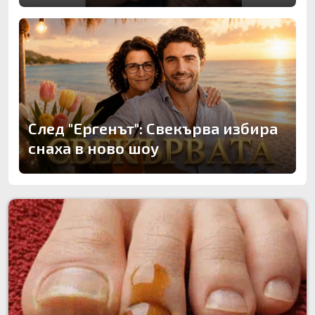
След "Ергенът": Свекърва избира
снаха в ново шоу