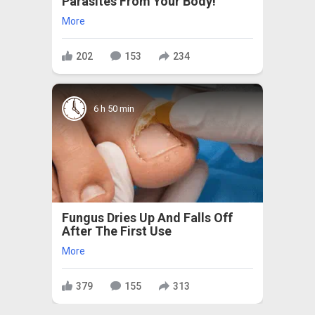
Parasites From Your Body!
More
202
153
234
6 h 50 min
Fungus Dries Up And Falls Off
After The First Use
More
379
155
313