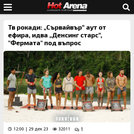
Тв рокади: „Сървайвър“ аут от
ефира, идва „Денсинг старс“,
"Фермата" под въпрос
12:00 | 29 дек 23
32011
1