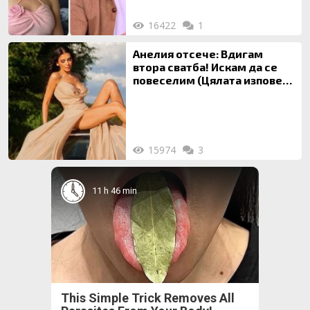
16422
1
Анелия отсече: Вдигам
втора сватба! Искам да се
повеселим (Цялата изповед
ТУК)
15974
3
11 h 46 min
This Simple Trick Removes All