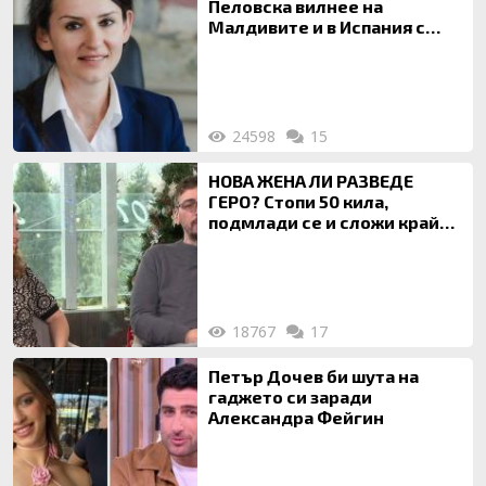
Пеловска вилнее на
Малдивите и в Испания с
богата любовница – брокер
на недвижими имоти
24598
15
НОВА ЖЕНА ЛИ РАЗВЕДЕ
ГЕРО? Стопи 50 кила,
подмлади се и сложи край
на 20-годишен брак
18767
17
Петър Дочев би шута на
гаджето си заради
Александра Фейгин