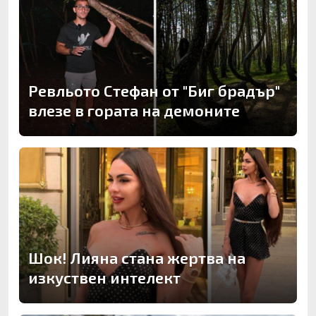
Ревльото Стефан от "Биг брадър"
влезе в гората на демоните
Шок! Лияна стана жертва на
изкуствен интелект