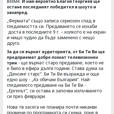
вземе.
И най-вероятно Благой Георгиев ще
остане последният победител в шоуто и
занапред.
„Фермата“ също записа сериозен спад в
гледаемостта си. Предаването се изхаби
доста в последните 9 г. – колкото е на екран
и нищо чудно да бъде заменено с нещо
друго.
За да си върнат аудиторията, от Би Ти Ви ще
предприемат добре познат телевизионен
- ще върнат старо предаване, което не
трик
е било в ефира дълги години. Става дума за
„Денсинг старс“. Би Ти Ви възражда и още
едно шоу - „Аз обичам България“. Най-
гледаемото предаване на Би Ти Ви -
„Ергенът“, си остава и започва излъчването
си през февруари.
Нова тв засега не планира почти никакви
промени по програмната си схема, поне в