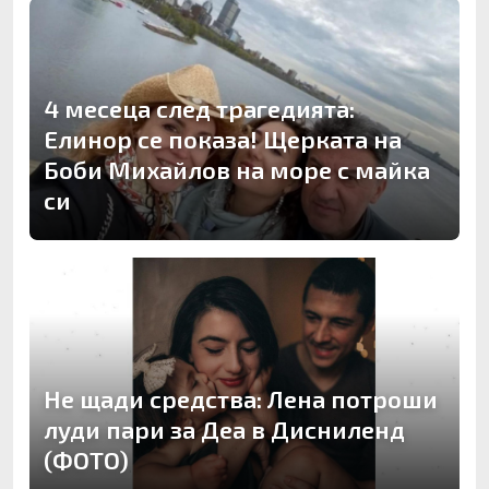
4 месеца след трагедията:
Елинор се показа! Щерката на
Боби Михайлов на море с майка
си
Не щади средства: Лена потроши
луди пари за Деа в Дисниленд
(ФОТО)