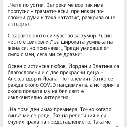
„Чете по устни. Въпреки че все пак има
пропуски – граматически, при някои по-
сложни думи и така нататък“, разкрива още
актьорът.
С характерното си чувство за хумор Ръсин
често е „виновник“ за широката усмивка на
жена си, но признава: „Преди умираше от
смях с мен, сега ми се дразни“.
Освен с истинска любов, Йордан и Златина са
благословени и с две прекрасни деца –
Александър и Йоана. По-големият батко се
ражда около COVID пандемията, а историята
около появата му на бял свят е
изключително интересна.
„На този ден имах премиера. Точно когато
синът ми се роди, бях на репетиция и си
счупих крака на представлението. Така че