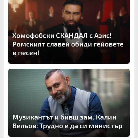
Хомофобски СКАНДАЛ с Азис!
Ромският славей обиди гейовете
в песен!
Музикантът и бивш зам. Калин
Вельов: Трудно е да си министър