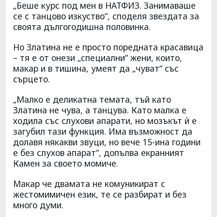
„Беше курс под мен в НАТФИЗ. Занимаваше
се с танцово изкуство“, споделя звездата за
своята дългогодишна половинка.
Но Златина не е просто поредната красавица
– тя е от онези „специални“ жени, които,
макар и в тишина, умеят да „чуват“ със
сърцето.
„Малко е деликатна темата, тъй като
Златина не чува, а танцува. Като малка е
ходила със слухови апарати, но мозъкът ѝ е
загубил тази функция. Има възможност да
долавя някакви звуци, но вече 15-ина години
е без слухов апарат“, допълва екранният
Камен за своето момиче.
Макар че двамата не комуникират с
жестомимичен език, те се разбират и без
много думи.