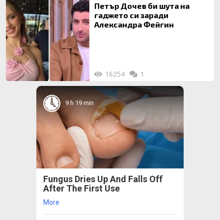
Петър Дочев би шута на
гаджето си заради
Александра Фейгин
16254
1
9 h 19 min
Fungus Dries Up And Falls Off
After The First Use
More