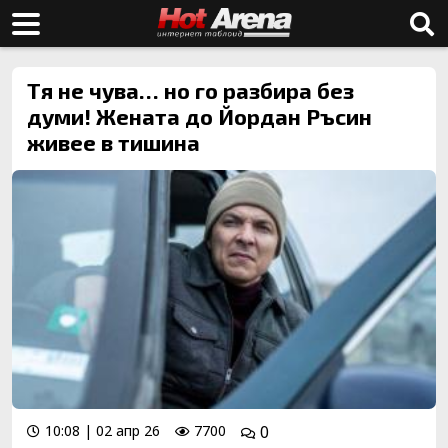
Тя не чува… но го разбира без
думи! Жената до Йордан Ръсин
живее в тишина
10:08 | 02 апр 26
7700
0