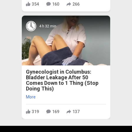
354
160
266
4 h 32 min
Gynecologist in Columbus:
Bladder Leakage After 50
Comes Down to 1 Thing (Stop
Doing This)
More
319
169
137