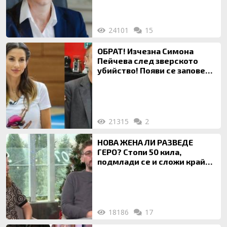
24101
15
ОБРАТ! Изчезна Симона
Пейчева след зверското
убийство! Появи се заповед
за локализирането й
21315
2
НОВА ЖЕНА ЛИ РАЗВЕДЕ
ГЕРО? Стопи 50 кила,
подмлади се и сложи край
на 20-годишен брак
18186
17