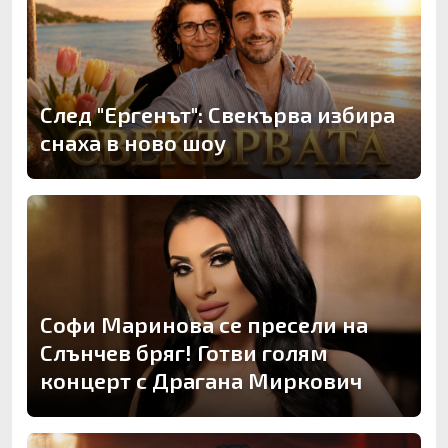
След "Ергенът": Свекърва избира
снаха в ново шоу
Софи Маринова се пресели на
Слънчев бряг! Готви голям
концерт с Драгана Миркович