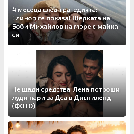
4 месеца след трагедията:
Елинор се показа! Щерката на
Боби Михайлов на море с майка
си
Не щади средства: Лена потроши
луди пари за Деа в Дисниленд
(ФОТО)