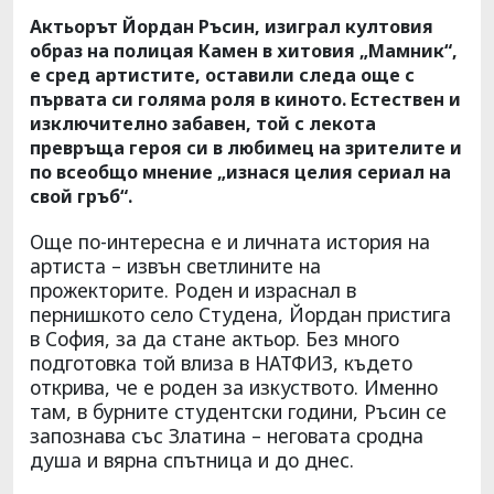
Актьорът Йордан Ръсин, изиграл култовия
образ на полицая Камен в хитовия „Мамник“,
е сред артистите, оставили следа още с
първата си голяма роля в киното. Естествен и
изключително забавен, той с лекота
превръща героя си в любимец на зрителите и
по всеобщо мнение „изнася целия сериал на
свой гръб“.
Още по-интересна е и личната история на
артиста – извън светлините на
прожекторите. Роден и израснал в
пернишкото село Студена, Йордан пристига
в София, за да стане актьор. Без много
подготовка той влиза в НАТФИЗ, където
открива, че е роден за изкуството. Именно
там, в бурните студентски години, Ръсин се
запознава със Златина – неговата сродна
душа и вярна спътница и до днес.