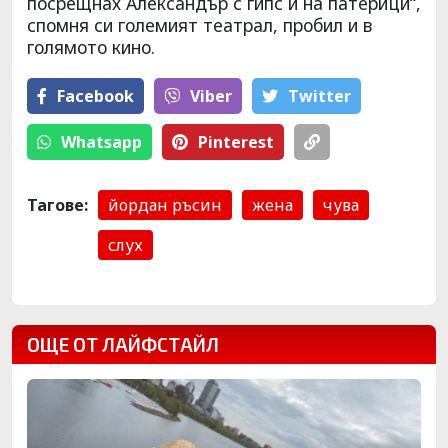
посрещнах Александър с гипс и на патерици“,
спомня си големият театрал, пробил и в
голямото кино.
Facebook
Viber
Тwitter
Whatsapp
Pinterest
Тагове:
йордан ръсин
жена
чува
слух
ОЩЕ ОТ ЛАЙФСТАЙЛ