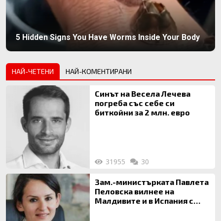
5 Hidden Signs You Have Worms Inside Your Body
НАЙ-ЧЕТЕНИ
НАЙ-КОМЕНТИРАНИ
Синът на Весела Лечева
погреба със себе си
биткойни за 2 млн. евро
31955
30
Зам.-министърката Павлета
Пеловска вилнее на
Малдивите и в Испания с
богата любовница – брокер
на недвижими имоти