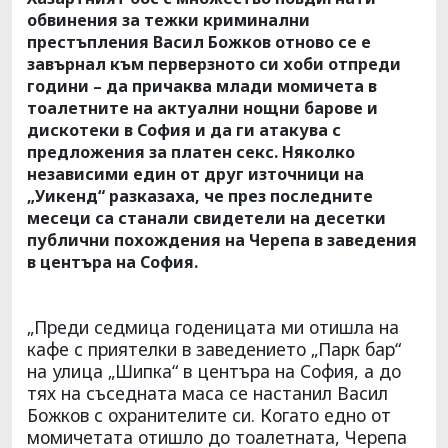
обвинения за тежки криминални
престъпления Васил Божков отново се е
завърнал към перверзното си хоби отпреди
години – да причаква млади момичета в
тоалетните на актуални нощни барове и
дискотеки в София и да ги атакува с
предложения за платен секс. Няколко
независими един от друг източници на
„Уикенд“ разказаха, че през последните
месеци са станали свидетели на десетки
публични похождения на Черепа в заведения
в центъра на София.
„Преди седмица годеницата ми отишла на
кафе с приятелки в заведението „Парк бар“
на улица „Шипка“ в центъра на София, а до
тях на съседната маса се настанил Васил
Божков с охранителите си. Когато едно от
момичетата отишло до тоалетната, Черепа