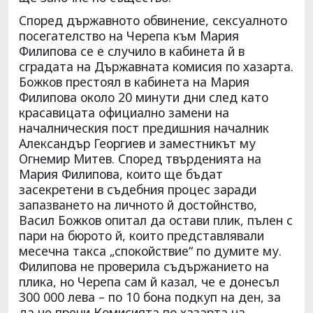
Според държавното обвинение, сексуалното
посегателство на Черепа към Мария
Филипова се е случило в кабинета й в
сградата на Държавната комисия по хазарта.
Божков престоял в кабинета на Мария
Филипова около 20 минути дни след като
красавицата официално замени на
началническия пост предишния началник
Александър Георгиев и заместникът му
Огнемир Митев. Според твърденията на
Мария Филипова, които ще бъдат
засекретени в съдебния процес заради
запазването на личното й достойнство,
Васил Божков опитал да остави плик, пълен с
пари на бюрото й, които представлявали
месечна такса „спокойствие“ по думите му.
Филипова не проверила съдържанието на
плика, но Черепа сам й казал, че е донесъл
300 000 лева – по 10 бона подкуп на ден, за
да не пречи Комисията по хазарта на