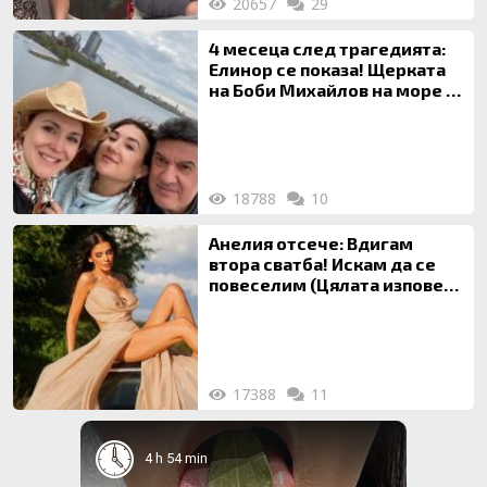
20657
29
4 месеца след трагедията:
Елинор се показа! Щерката
на Боби Михайлов на море с
майка си
18788
10
Анелия отсече: Вдигам
втора сватба! Искам да се
повеселим (Цялата изповед
ТУК)
17388
11
4 h 54 min