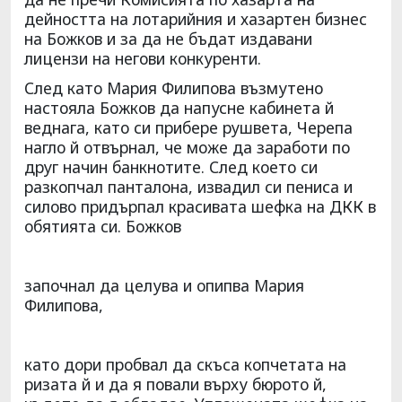
дейността на лотарийния и хазартен бизнес
на Божков и за да не бъдат издавани
лицензи на негови конкуренти.
След като Мария Филипова възмутено
настояла Божков да напусне кабинета й
веднага, като си прибере рушвета, Черепа
нагло й отвърнал, че може да заработи по
друг начин банкнотите. След което си
разкопчал панталона, извадил си пениса и
силово придърпал красивата шефка на ДКК в
обятията си. Божков
започнал да целува и опипва Мария
Филипова,
като дори пробвал да скъса копчетата на
ризата й и да я повали върху бюрото й,