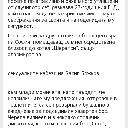
посегне по-агресивно и бяха много уплашени
от случилото се“, разказва 27-годишния Г. Д.,
който настоя да не разкриваме името му от
съображения за своята и на годеницата му
сигурност.
Посетители на друг столичен бар в центъра
на София, помещаващ се в непосредствена
близост до хотел „Шератон“, също
алармират за
сексуалните набези на Васил Божков
към млади момичета, като твърдят, че
неприличните му предложения, отправяни в
тоалетните, са се превърнали буквално в
ежедневие за подсъдимия хазартен бос.
Черепа вилнеел и в няколко столични
дискотеки, както и в нощния бар „Слон“,