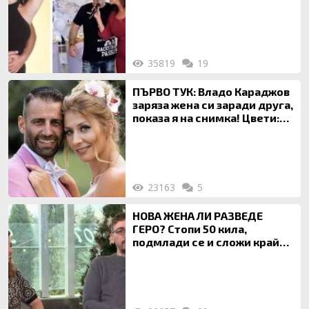
120 кг жена, заряза Симона,
за да гледа чуждо дете!
35819
19
ПЪРВО ТУК: Владо Караджов
заряза жена си заради друга,
показа я на снимка! Цвети:
Ти си фалшив герой!
23163
5
НОВА ЖЕНА ЛИ РАЗВЕДЕ
ГЕРО? Стопи 50 кила,
подмлади се и сложи край
на 20-годишен брак