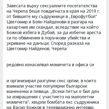
Завесата върху сексуалните посегателства
на Черепа беше повдигната в края на 2019 г.
от бившите му съдружници в „Еврофутбол“
Цветомир и Боян Найденови в разгара на
хазартния им скандал, вследствие на който
Божков избяга в Дубай, за да избегне ареста
си по обвинения в поръчкови убийства и
укриване на данъци. Според разказа на
Цветомир Найденов, Черепа
редовно изнасилвал момичета в офиса си
и организирал разгулни секс оргии, в които
взимали участие популярни български
манекенки и певици. „Всеки петък е бил ден
за извращения с участието на малолетни
момичета“, хвърли бомбата екс съдружника
на Васил Божков в телевизионно интервю,