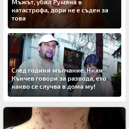
Мъжът, убил Румяна в
катастрофа, дори не е съден за
това
След години мълчание: Ники
Кънчев говори за развода, ето
какво се случва в дома му!