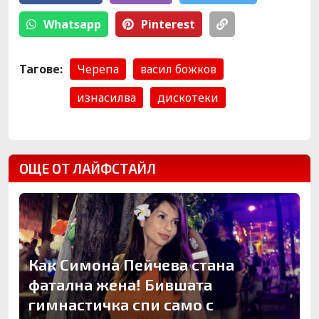
Whatsapp
Pinterest
Тагове:
Черепа
васил божков
изнасилва
дискотеки
ОЩЕ ОТ ЛАЙФСТАЙЛ
Как Симона Пейчева стана
фатална жена! Бившата
гимнастичка спи само с