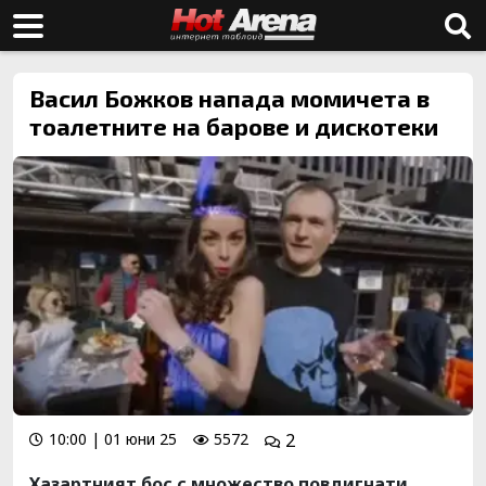
Васил Божков напада момичета в
тоалетните на барове и дискотеки
10:00 | 01 юни 25
5572
2
Хазартният бос с множество повдигнати