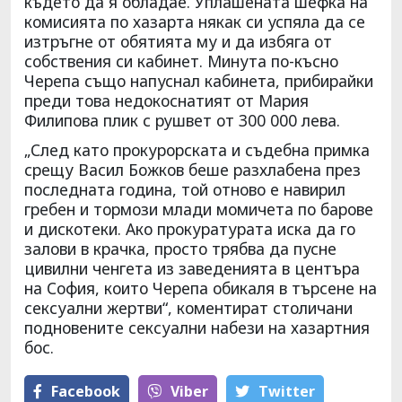
където да я обладае. Уплашената шефка на
комисията по хазарта някак си успяла да се
изтръгне от обятията му и да избяга от
собствения си кабинет. Минута по-късно
Черепа също напуснал кабинета, прибирайки
преди това недокоснатият от Мария
Филипова плик с рушвет от 300 000 лева.
„След като прокурорската и съдебна примка
срещу Васил Божков беше разхлабена през
последната година, той отново е навирил
гребен и тормози млади момичета по барове
и дискотеки. Ако прокуратурата иска да го
залови в крачка, просто трябва да пусне
цивилни ченгета из заведенията в центъра
на София, които Черепа обикаля в търсене на
сексуални жертви“, коментират столичани
подновените сексуални набези на хазартния
бос.
Facebook
Viber
Тwitter