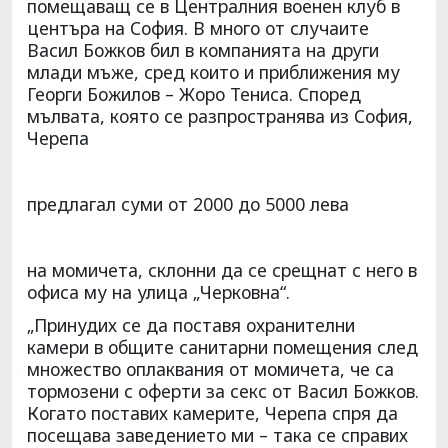
помещаващ се в Централния военен клуб в
центъра на София. В много от случаите
Васил Божков бил в компанията на други
млади мъже, сред които и приближения му
Георги Божилов – Жоро Тениса. Според
мълвата, която се разпространява из София,
Черепа
предлагал суми от 2000 до 5000 лева
на момичета, склонни да се срещнат с него в
офиса му на улица „Черковна“.
„Принудих се да поставя охранителни
камери в общите санитарни помещения след
множество оплаквания от момичета, че са
тормозени с оферти за секс от Васил Божков.
Когато поставих камерите, Черепа спря да
посещава заведението ми – така се справих