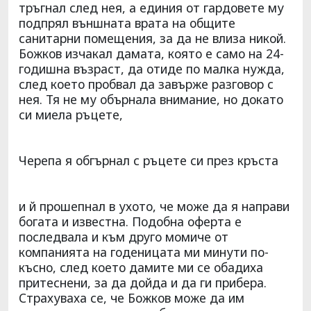
тръгнал след нея, а единия от гардовете му
подпрял външната врата на общите
санитарни помещения, за да не влиза никой.
Божков изчакал дамата, която е само на 24-
годишна възраст, да отиде по малка нужда,
след което пробвал да завърже разговор с
нея. Тя не му обърнала внимание, но докато
си миела ръцете,
Черепа я обгърнал с ръцете си през кръста
и й прошепнал в ухото, че може да я направи
богата и известна. Подобна оферта е
последвала и към друго момиче от
компанията на годеницата ми минути по-
късно, след което дамите ми се обадиха
притеснени, за да дойда и да ги прибера.
Страхуваха се, че Божков може да им