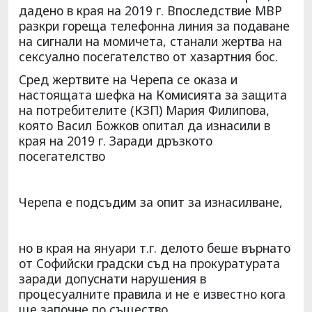
дадено в края на 2019 г. Впоследствие МВР
разкри гореща телефонна линия за подаване
на сигнали на момичета, станали жертва на
сексуално посегателство от хазартния бос.
Сред жертвите на Черепа се оказа и
настоящата шефка на Комисията за защита
на потребителите (КЗП) Мария Филипова,
която Васил Божков опитал да изнасили в
края на 2019 г. Заради дръзкото
посегателство
Черепа е подсъдим за опит за изнасилване,
но в края на януари т.г. делото беше върнато
от Софийски градски съд на прокуратурата
заради допуснати нарушения в
процесуалните правила и не е известно кога
ще започне по същество.