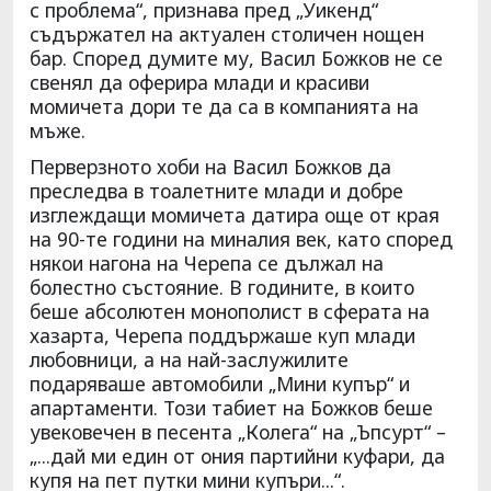
с проблема“, признава пред „Уикенд“
съдържател на актуален столичен нощен
бар. Според думите му, Васил Божков не се
свенял да оферира млади и красиви
момичета дори те да са в компанията на
мъже.
Перверзното хоби на Васил Божков да
преследва в тоалетните млади и добре
изглеждащи момичета датира още от края
на 90-те години на миналия век, като според
някои нагона на Черепа се дължал на
болестно състояние. В годините, в които
беше абсолютен монополист в сферата на
хазарта, Черепа поддържаше куп млади
любовници, а на най-заслужилите
подаряваше автомобили „Мини купър“ и
апартаменти. Този табиет на Божков беше
увековечен в песента „Колега“ на „Ъпсурт“ –
„...дай ми един от ония партийни куфари, да
купя на пет путки мини купъри...“.