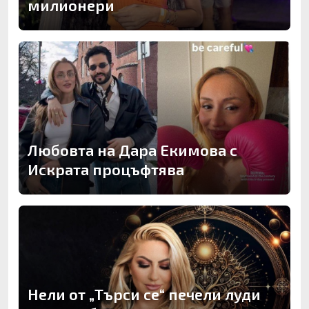
милионери
Любовта на Дара Екимова с
Искрата процъфтява
Нели от „Търси се“ печели луди