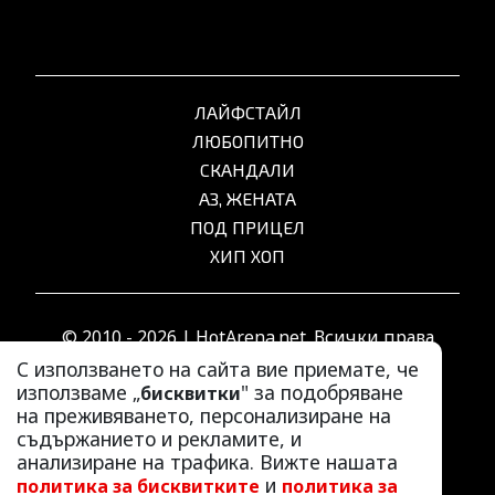
ЛАЙФСТАЙЛ
ЛЮБОПИТНО
СКАНДАЛИ
АЗ, ЖЕНАТА
ПОД ПРИЦЕЛ
ХИП ХОП
© 2010 - 2026 | HotArena.net. Всички права
запазени.
С използването на сайта вие приемате, че
използваме „
" за подобряване
бисквитки
на преживяването, персонализиране на
РЕКЛАМА
съдържанието и рекламите, и
КОНТАКТИ
анализиране на трафика. Вижте нашата
и
политика за бисквитките
политика за
ОБЩИ УСЛОВИЯ