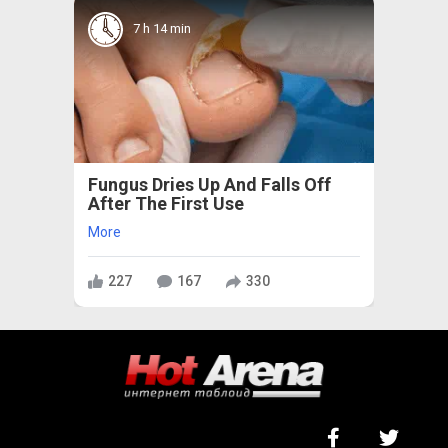
7 h 14 min
Fungus Dries Up And Falls Off
After The First Use
More
227
167
330