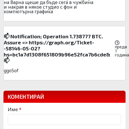
на Варна щеше да бъде сега в чужбина
и накрая в някое студио с фон и
компютърна графика
📫 Notification; Operation 1.738777 BTC.
Assure => https://graph.org/Ticket-
преди
-58146-05-02?
1
hs=bc1a7d1308f651809b96e52fca7b6cde&
година
📫
ggo5of
КОМЕНТИРАЙ
Име
*