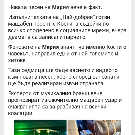
Новата песен на
вече е факт.
Мария
Изпълнителката на „Най-добрия“ готви
мащабен проект с Кости, а съдейки по
всичко споделено в социалните мрежи, вчера
двамата са записали парчето.
Феновете на
знаят, че именно Кости е
Мария
човекът, направил едни от най-големите й
хитове.
Тази седмица ще бъде заснето и видеото
към новата песен, което според запознати
ще бъде реализиран извън страната.
Експерти от музикалния бранш вече
прогнозират изключително мащабен удар и
очакванията са за разбивач на всички
класации.