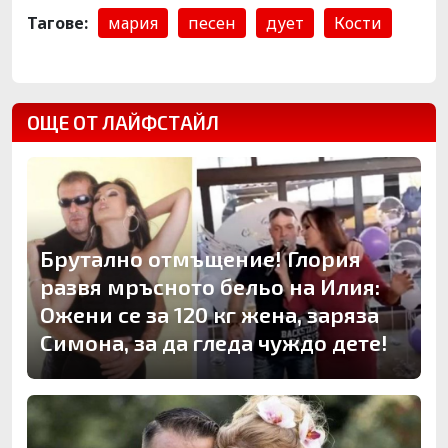
Тагове:
мария
песен
дует
Кости
ОЩЕ ОТ ЛАЙФСТАЙЛ
Брутално отмъщение! Глория
развя мръсното бельо на Илия:
Ожени се за 120 кг жена, заряза
Симона, за да гледа чуждо дете!