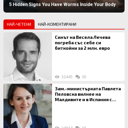
5 Hidden Signs You Have Worms Inside Your Body
НАЙ-ЧЕТЕНИ
НАЙ-КОМЕНТИРАНИ
Синът на Весела Лечева
погреба със себе си
биткойни за 2 млн. евро
32445
30
Зам.-министърката Павлета
Пеловска вилнее на
Малдивите и в Испания с
богата любовница – брокер
на недвижими имоти
24934
15