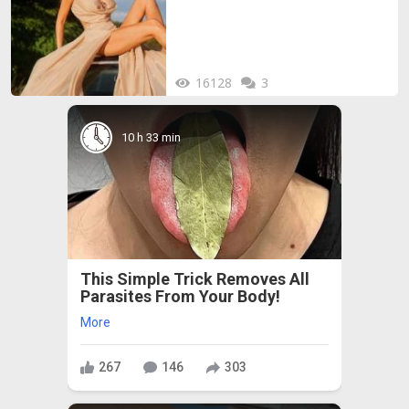
ТУК)
16128
3
10 h 33 min
This Simple Trick Removes All
Parasites From Your Body!
More
267
146
303