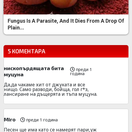
Fungus Is A Parasite, And It Dies From A Drop Of
Plain...
5 КОМЕНТАРА
нископърдящата бита
преди 1
година
муцуна
Да,да чакаме хит от джуката и все
нищо. Само разводи, бойща, гол г*з,
лансиране на дъщерята и тъпа муцуна.
Miro
преди 1 година
Песен ще има като се намерят пари,уж