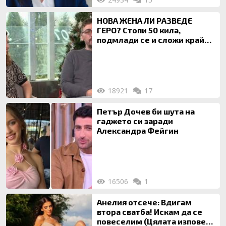
НОВА ЖЕНА ЛИ РАЗВЕДЕ
ГЕРО? Стопи 50 кила,
подмлади се и сложи край
на 20-годишен брак
18921
17
Петър Дочев би шута на
гаджето си заради
Александра Фейгин
16506
1
Анелия отсече: Вдигам
втора сватба! Искам да се
повеселим (Цялата изповед