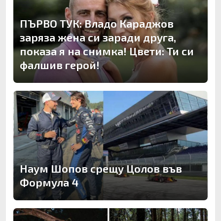
ПЪРВО ТУК: Владо Караджов
заряза жена си заради друга,
показа я на снимка! Цвети: Ти си
фалшив герой!
Наум Шопов срещу Цолов във
Формула 4