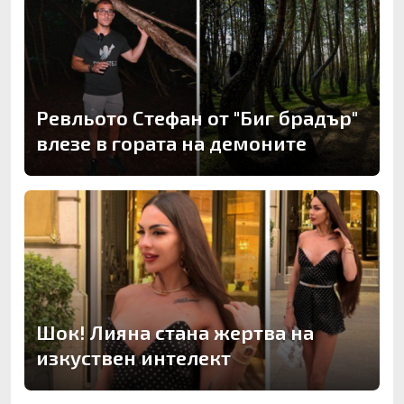
Ревльото Стефан от "Биг брадър"
влезе в гората на демоните
Шок! Лияна стана жертва на
изкуствен интелект