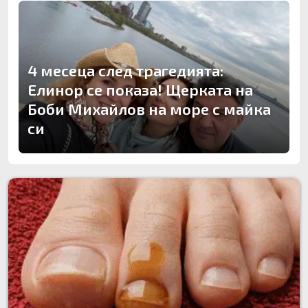
4 месеца след трагедията:
Елинор се показа! Щерката на
Боби Михайлов на море с майка
си