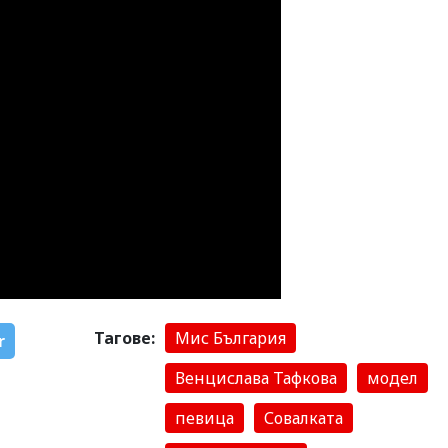
Тагове:
Мис България
r
Венцислава Тафкова
модел
певица
Совалката