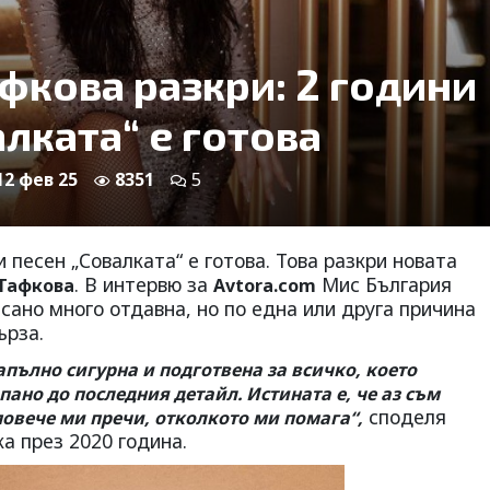
фкова разкри: 2 години
алката“ е готова
 12 фев 25
8351
5
 песен „Совалката“ е готова. Това разкри новата
. В интервю за
Мис България
Тафкова
Avtora.com
исано много отдавна, но по една или друга причина
ърза.
апълно сигурна и подготвена за всичко, което
пано до последния детайл. Истината е, че аз съм
споделя
овече ми пречи, отколкото ми помага“,
а през 2020 година.