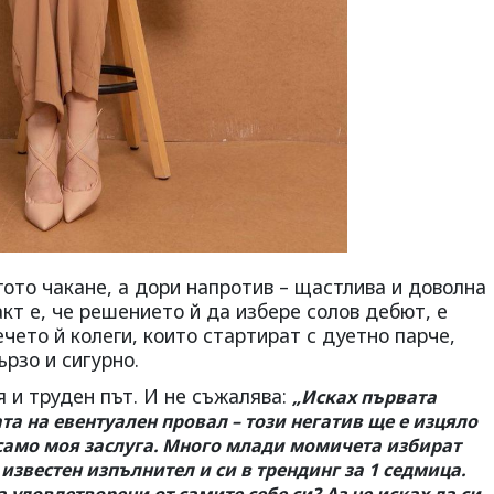
ото чакане, а дори напротив – щастлива и доволна
акт е, че решението й да избере солов дебют, е
чето й колеги, които стартират с дуетно парче,
ързо и сигурно.
 и труден път. И не съжалява:
„Исках първата
ата на евентуален провал – този негатив ще е изцяло
е само моя заслуга. Много млади момичета избират
 известен изпълнител и си в трендинг за 1 седмица.