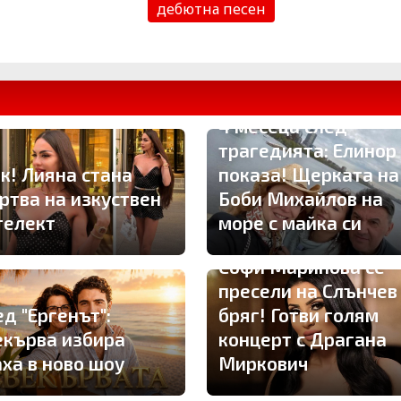
дебютна песен
4 месеца след
трагедията: Елинор
к! Лияна стана
показа! Щерката на
ртва на изкуствен
Боби Михайлов на
телект
море с майка си
Софи Маринова се
пресели на Слънчев
д "Ергенът":
бряг! Готви голям
екърва избира
концерт с Драгана
аха в ново шоу
Миркович