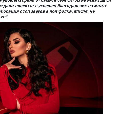
а удовлетворени от самите себе си? Аз не исках да си
ам дали проектът е успешен благодарение на моите
борация с топ звезда в поп фолка. Мисля, че
ки“.