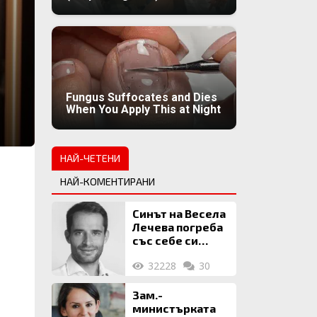
Fungus Suffocates and Dies
When You Apply This at Night
НАЙ-ЧЕТЕНИ
НАЙ-КОМЕНТИРАНИ
Синът на Весела
Лечева погреба
със себе си
биткойни за 2
32228
30
млн. евро
Зам.-
министърката