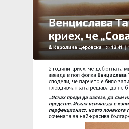
Венцислава Та
криех, че „Сов
Каролина Церовска
13:41 |
2 години криех, че дебютната ми
звезда в поп фолка
Венцислава 
сподели, че парчето е било зап
пловдивчанката решава да не б
„Исках преди да излезе, да съм н
предстои. Исках всичко да е изпи
перфекционист, което понякога п
сочената за най-красива българк