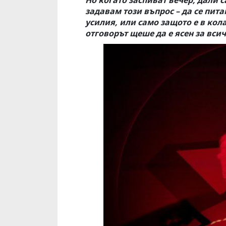
Но когато заспиват вечер, дали с
задавам този въпрос – да се пит
усилия, или само защото е в кола
отговорът щеше да е ясен за всич