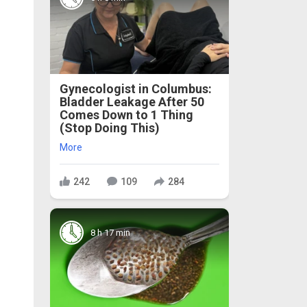
Gynecologist in Columbus:
Bladder Leakage After 50
Comes Down to 1 Thing
(Stop Doing This)
More
242
109
284
8 h 17 min