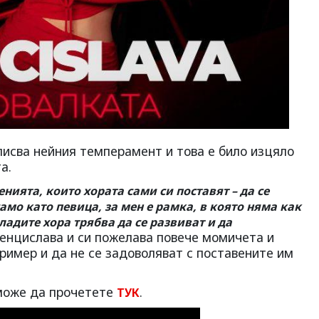
писва нейния темперамент и това е било изцяло
а.
нията, които хората сами си поставят – да се
амо като певица, за мен е рамка, в която няма как
ладите хора трябва да се развиват и да
енцислава и си пожелава повече момичета и
ример и да не се задоволяват с поставените им
оже да прочетете
.
ТУК