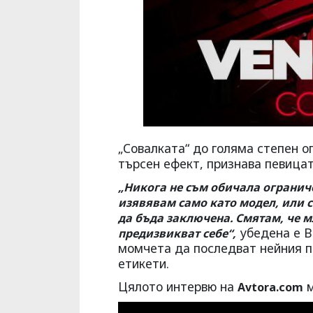
„Совалката“ до голяма степен о
търсен ефект, признава певицат
„Никога не съм обичала ограниче
изявявам само като модел, или с
да бъда заключена. Смятам, че м
убедена е В
предизвикват себе“,
момчета да последват нейния п
етикети.
Цялото интервю на
м
Avtora.com