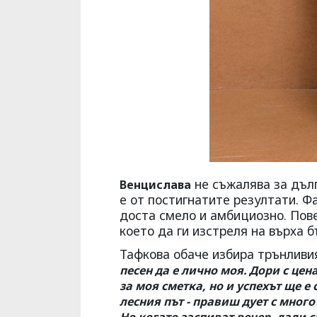
не съжалява за дълг
Венцислава
е от постигнатите резултати. Ф
доста смело и амбициозно. Пове
което да ги изстреля на върха б
Тафкова обаче избира трънливия
песен да е лично моя. Дори с цен
за моя сметка, но и успехът ще 
лесния път - правиш дует с много