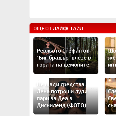
ОЩЕ ОТ ЛАЙФСТАЙЛ
Ревльото Стефан от
Шо
"Биг брадър" влезе в
же
гората на демоните
ин
Не щади средства:
Лена потроши луди
Сле
пари за Деа в
Св
Дисниленд (ФОТО)
сн