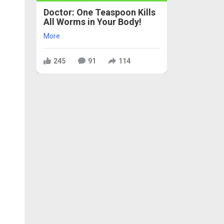
Doctor: One Teaspoon Kills
All Worms in Your Body!
More
245
91
114