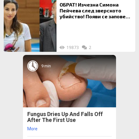
ОБРАТ! Изчезна Симона
Пейчева след зверското
убийство! Появи се заповед
за локализирането й
19873
2
9 min
Fungus Dries Up And Falls Off
After The First Use
More