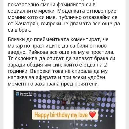
показателно смени фамилията си в
социалните мрежи. Моделката отново прие
моминското си име, публично отказвайки се
от Хачатрян, въпреки че двамата все още да
са в брак.
Близки до плеймейтката коментират, че
макар по празниците да са били отново
заедно, Райкова все още не му е простила.
Тя склонила да опитат да запазят брака си
заради общия им син, който е едва на 2
годинки. Въпреки това не спирала да му
натяква за аферата и при всеки удобен
момент го захапвала пред приятели.