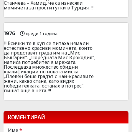
Станчева – Хамид, че са изнасяли
момичета за проститутки в Турция. !!!
1976
преди 1 година
!!! Всички те в куп се питаха няма ли
естествено красиви момичета, които
да представят града им на „Мис
България“. „Поредната Мис Крокодил“,
написа потребител в мрежата.
Последваха множество обидни
квалификации по новата миска.
„Плевен беше градът с най-красивите
жени, какво стана, като видях
победителката, останах в потрес“,
пишат още в нета. !!!
КОМЕНТИРАЙ
Име
*