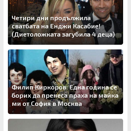
Четири дни продължила
сватбата на Енджи Касабие!
(Диетоложката загубила 4 деца)
Филип Киркоров: Една година се
борих да пренеса праха на майка
ми от София в Москва