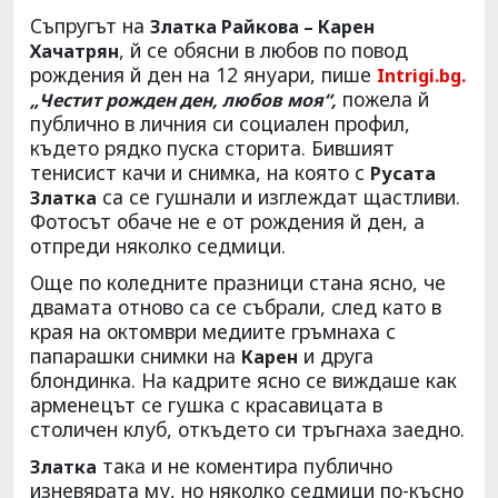
Съпругът на
Златка Райкова – Карен
, й се обясни в любов по повод
Хачатрян
рождения й ден на 12 януари, пише
Intrigi.bg.
пожела й
„Честит рожден ден, любов моя“,
публично в личния си социален профил,
където рядко пуска сторита. Бившият
тенисист качи и снимка, на която с
Русата
са се гушнали и изглеждат щастливи.
Златка
Фотосът обаче не е от рождения й ден, а
отпреди няколко седмици.
Още по коледните празници стана ясно, че
двамата отново са се събрали, след като в
края на октомври медиите гръмнаха с
папарашки снимки на
и друга
Карен
блондинка. На кадрите ясно се виждаше как
арменецът се гушка с красавицата в
столичен клуб, откъдето си тръгнаха заедно.
така и не коментира публично
Златка
изневярата му, но няколко седмици по-късно