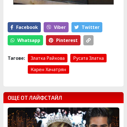
Facebook
Viber
Тwitter
Whatsapp
Pinterest
Тагове:
Златка Райкова
Русата Златка
Карен Хачатрян
ОЩЕ ОТ ЛАЙФСТАЙЛ