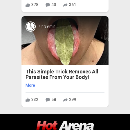
378
40
361
4 h 39 min
This Simple Trick Removes All
Parasites From Your Body!
More
332
58
299