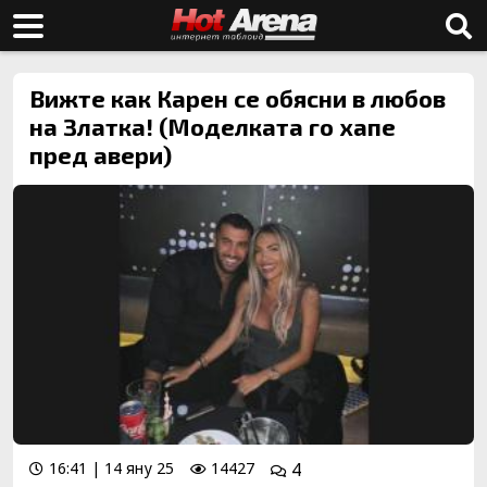
Вижте как Карен се обясни в любов
на Златка! (Моделката го хапе
пред авери)
16:41 | 14 яну 25
14427
4