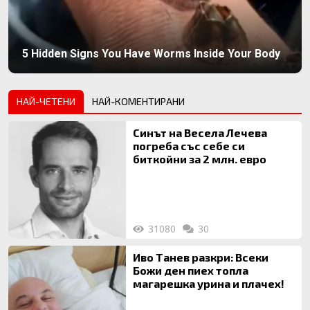
5 Hidden Signs You Have Worms Inside Your Body
НАЙ-ЧЕТЕНИ
НАЙ-КОМЕНТИРАНИ
Синът на Весела Лечева
погреба със себе си
биткойни за 2 млн. евро
31080
30
Иво Танев разкри: Всеки
Божи ден пиех топла
магарешка урина и плачех!