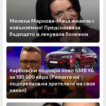
Милена Маркова-Маца живяла с
извънземно! Предсказвала
бъдещето и лекувала болежки
Карбовски подкара ново БМВ Х6
за 180 000 евро (Разчита на
подкрепата на зрителите на своя
канал)