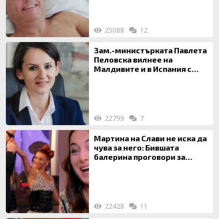
25088
12
Зам.-министърката Павлета
Пеловска вилнее на
Малдивите и в Испания с
богата любовница – брокер
на недвижими имоти
22799
7
Мартина на Слави не иска да
чува за него: Бившата
балерина проговори за
живота си с Дългия
22428
11