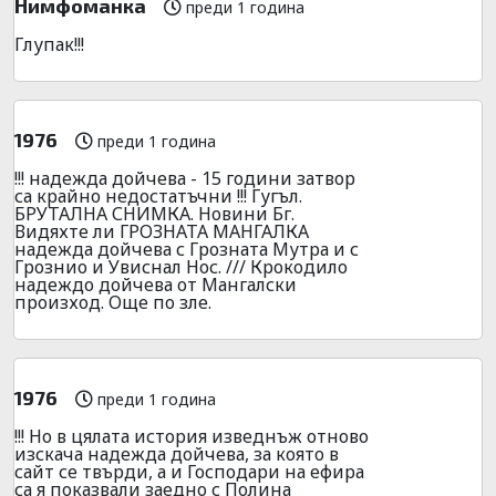
Нимфоманка
преди 1 година
Глупак!!!
1976
преди 1 година
!!! надежда дойчева - 15 години затвор
са крайно недостатъчни !!! Гугъл.
БРУТАЛНА СНИМКА. Новини Бг.
Видяхте ли ГРОЗНАТА МАНГАЛКА
надежда дойчева с Грозната Мутра и с
Грознио и Увиснал Нос. /// Крокодило
надеждо дойчева от Мангалски
произход. Още по зле.
1976
преди 1 година
!!! Но в цялата история изведнъж отново
изскача надежда дойчева, за която в
сайт се твърди, а и Господари на ефира
са я показвали заедно с Полина