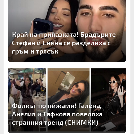
Край на приказката! Брадърите
Стефан и Сияна се разделиха с
гръм и трясък
Фолкът по пижами! Галена,
Анелия и Тафкова поведоха
странния тренд (СНИМКИ)