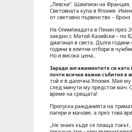
„Левски“. Шампион на Франция,
Световната купа в Япония. Име
от световно първенство – бронз 
На Олимпиадата в Пекин през 20
заедно с Матей Казийски – по 82
диагонал в света. Дълги години
години в елитни отбори в чужби
Но и висока цена...
Заради ангажиментите си като 
почти всички важни събития в ж
той е в далечна Япония. Мая му 
след минути му предстои мач. О
време на срещата!
Пропуска ражданията на тримат
лагери и мачове, а през това в
„Не знаех къде се плаща токът,
гледаше три – мен включително!