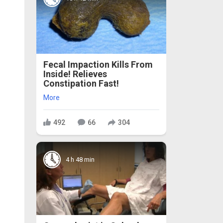
Fecal Impaction Kills From
Inside! Relieves
Constipation Fast!
More
492
66
304
4 h 48 min