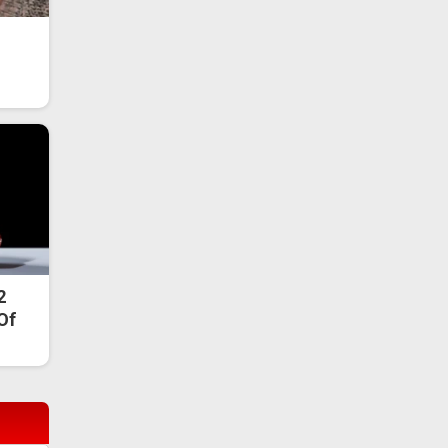
2
 Of