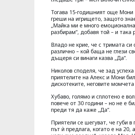
Тогава 15-годишният още Мони к
греши на игрището, защото знае,
„Майка ми е много емоционална.
разбирам“, добавя той – и така 
Владо не крие, че с тримата си
различно – кой баща не глези св
дъщеря си винаги казва „Да“.
Николов споделя, че зад успеха
приятелите на Алекс и Мони бил
дискотеките, неговите момчета
Хубаво, голямо и сплотено е во
повече от 30 години – но не е б
преди тя да каже „Да“.
Приятели се шегуват, че губи в
път ѝ предлага, когато е на 20, 