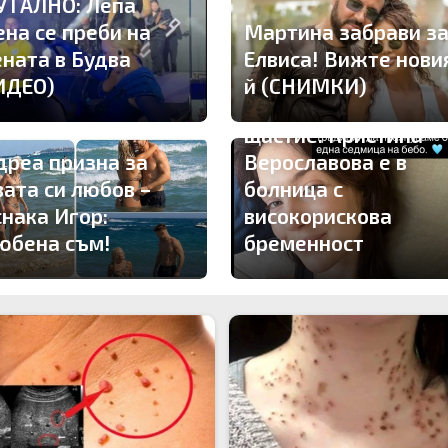
УТАЛНО: Лепа
ена се преби на
Мартина забрави з
ената в Будва
Елвиса! Вижте нови
ИДЕО)
й (СНИМКИ)
Драма вместо
щастие: Кристина
дреа призна за
Верославова е в
вата си любов –
болница с
снака Игор:
високорискова
юбена съм!
бременност