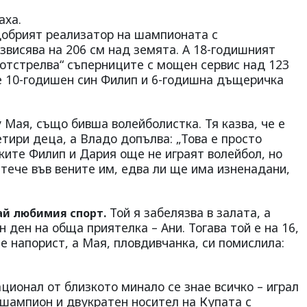
аха.
добрият реализатор на шампионата с
звисява на 206 см над земята. А 18-годишният
„отстрелва“ съперниците с мощен сервис над 123
е 10-годишен син Филип и 6-годишна дъщеричка
 Мая, също бивша волейболистка. Тя казва, че е
тири деца, а Владо допълва: „Това е просто
ките Филип и Дария още не играят волейбол, но
 тече във вените им, едва ли ще има изненадани,
Той я забелязва в залата, а
ай любимия спорт.
 ден на обща приятелка – Ани. Тогава той е на 16,
 е напорист, а Мая, пловдивчанка, си помислила:
ационал от близкото минало се знае всичко – играл
 шампион и двукратен носител на Купата с