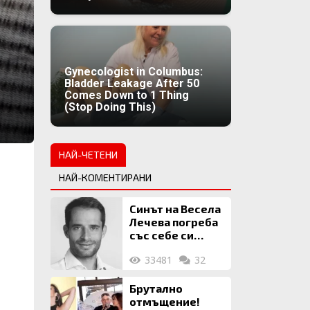
Gynecologist in Columbus:
Bladder Leakage After 50
Comes Down to 1 Thing
(Stop Doing This)
НАЙ-ЧЕТЕНИ
НАЙ-КОМЕНТИРАНИ
Синът на Весела
Лечева погреба
със себе си
биткойни за 2
33481
32
млн. евро
Брутално
отмъщение!