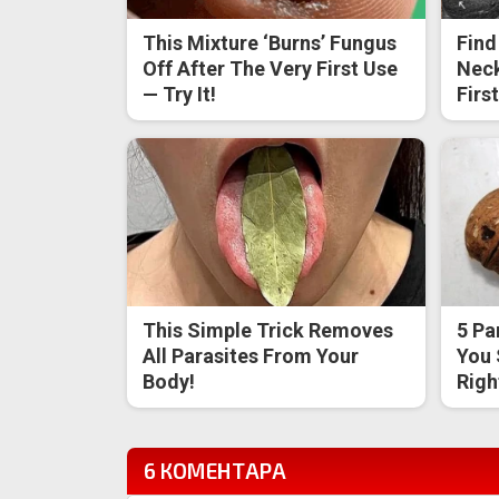
This Mixture ‘Burns’ Fungus
Find
Off After The Very First Use
Neck
— Try It!
Firs
This Simple Trick Removes
5 Pa
All Parasites From Your
You 
Body!
Righ
6 КОМЕНТАРА