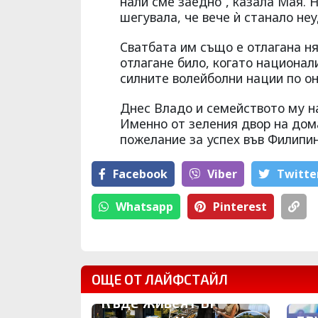
нали сме заедно“, казала Мая. Н
шегувала, че вече ѝ станало не
Сватбата им също е отлагана н
отлагане било, когато национал
силните волейболни нации по он
Днес Владо и семейството му на
Именно от зеления двор на дома
пожелание за успех във Филипин
Facebook
Viber
Тwitte
Whatsapp
Pinterest
ОЩЕ ОТ ЛАЙФСТАЙЛ
Къде живеят БГ