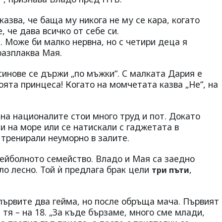
азва, че баща му никога не му се кара, когато
 че дава всичко от себе си.
 Може би малко нервна, но с четири деца я
разплаква Мая.
 синове се държи „по мъжки“. С малката Дария е
оята принцеса! Когато на момчетата казва „Не“, на
 на националите стои много труд и пот. Докато
и на море или се натискали с гаджетата в
 тренирали неуморно в залите.
лейболното семейство. Владо и Мая са заедно
ило лесно. Той ѝ предлага брак цели
,
три пъти
 първите два гейма, но после обръща мача. Първият
а тя – на 18. „За къде бързаме, много сме млади,