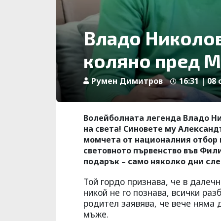
Владо Николов
коляно пред 
Румен Димитров
16:31 | 08 
Волейболната легенда Владо Ни
на света! Синовете му Александ
момчета от националния отбор 
световното първенство във Фил
подарък – само няколко дни сле
Той гордо признава, че в далеч
никой не го познава, всички ра
родител заявява, че вече няма 
мъже.