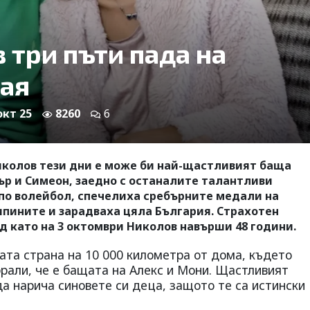
 три пъти пада на
Мая
окт 25
8260
6
колов тези дни е може би най-щастливият баща
ър и Симеон, заедно с останалите талантливи
по волейбол, спечелиха сребърните медали на
ипините и зарадваха цяла България. Страхотен
д като на 3 октомври Николов навърши 48 години.
ната страна на 10 000 километра от дома, където
збрали, че е бащата на Алекс и Мони. Щастливият
да нарича синовете си деца, защото те са истински