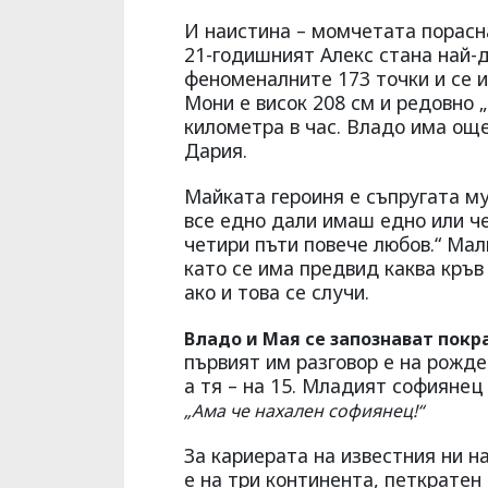
И наистина – момчетата порасн
21-годишният Алекс стана най-
феноменалните 173 точки и се и
Мони е висок 208 см и редовно 
километра в час. Владо има ощ
Дария.
Майката героиня е съпругата му
все едно дали имаш едно или че
четири пъти повече любов.“ Мал
като се има предвид каква кръв
ако и това се случи.
Владо и Мая се запознават покр
първият им разговор е на рожден
а тя – на 15. Младият софиянец
„Ама че нахален софиянец!“
За кариерата на известния ни н
е на три континента, петкратен