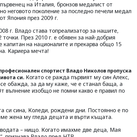
 първенец на Италия, бронзов медалист от
нно неговото поколение за последно печели медал
от Япония през 2009 г.
08 г. Владо става топреализатор за нашите,
 точки. През 2010 г. е обявен за най-добрия
 е капитан на националите и прекарва общо 15
на. Кариера мечта!
професионален спортист Владо Николов пропуска
Когато се ражда първият му син Алекс,
ивота си.
се обажда, за да му каже, че е станал баща, а
т вълнение изобщо не помни какво е правил по
а си сина, Коледи, рождени дни. Постоянно е по
реме жена му гледа децата и върти къщата.
 водата – нищо. Когато имахме две деца, Мая
“, признава Владо пред НТВ.