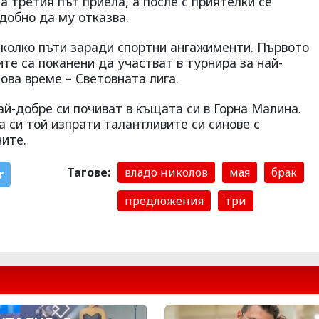
а третия път приела, а после с приятелки се
удобно да му отказва.
яколко пъти заради спортни ангажименти. Първото
ите са поканени да участват в турнира за най-
ова време – Световната лига.
й-добре си почиват в къщата си в Горна Малина.
 си той изпрати талантливите си синове с
ите.
Тагове:
владо николов
мая
брак
r
предложения
три