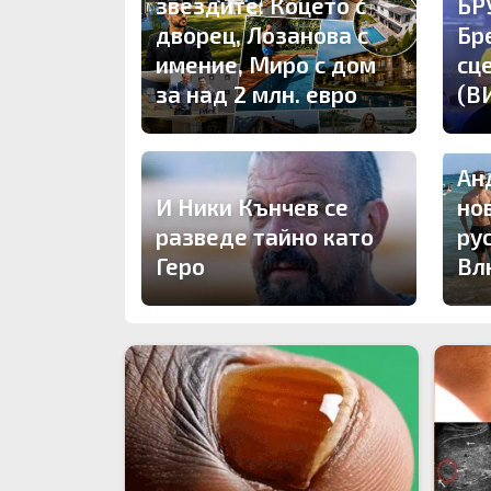
звездите: Коцето с
БР
дворец, Лозанова с
Бр
имение, Миро с дом
сц
за над 2 млн. евро
(В
Ан
И Ники Кънчев се
но
разведе тайно като
ру
Геро
Вл