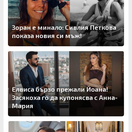
Зоран е минало: Сивлия Петкова
показа новия си мъж!
Елвиса бързо прежали Йоана!
Засякоха го да купонясва с Анна-
Мария