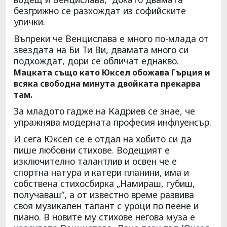
безгрижно се разхождат из софийските
улички.
Въпреки че Венцислава е много по-млада от
звездата на Би Ти Ви, двамата много си
подхождат, дори се обличат еднакво.
Мацката също като Юксел обожава Гърция и
всяка свободна минута двойката прекарва
там.
За младото гадже на Кадриев се знае, че
упражнява модерната професия инфлуенсър.
И сега Юксел се е отдал на хобито си да
пише любовни стихове. Водещият е
изключително талантлив и освен че е
спортна натура и катери планини, има и
собствена стихосбирка „Намираш, губиш,
получаваш“, а от известно време развива
своя музикален талант с уроци по пеене и
пиано. В новите му стихове негова муза е