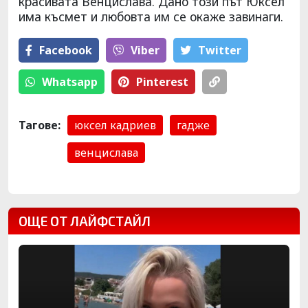
красивата Венцислава. Дано този път Юксел
има късмет и любовта им се окаже завинаги.
Facebook
Viber
Тwitter
Whatsapp
Pinterest
Тагове:
юксел кадриев
гадже
венцислава
ОЩЕ ОТ ЛАЙФСТАЙЛ