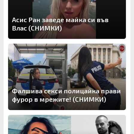
Асис Ран заведе майка си във
Влас (СНИМКИ)
Фалшива секси полицайка прави
фурор в мрежите! (СНИМКИ)