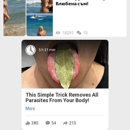
Влюбена съм!
18291
10
5 h 31 min
This Simple Trick Removes All
Parasites From Your Body!
More
385
54
215