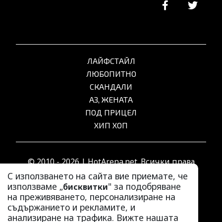
ЛАЙФСТАЙЛ
ЛЮБОПИТНО
СКАНДАЛИ
АЗ, ЖЕНАТА
ПОД ПРИЦЕЛ
ХИП ХОП
© 2010 - 2026 | HotArena.net. Всички права
запазени.
С използването на сайта вие приемате, че
използваме „
" за подобряване
бисквитки
на преживяването, персонализиране на
РЕКЛАМА
съдържанието и рекламите, и
КОНТАКТИ
анализиране на трафика. Вижте нашата