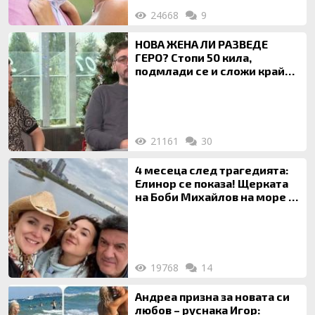
24668
9
НОВА ЖЕНА ЛИ РАЗВЕДЕ
ГЕРО? Стопи 50 кила,
подмлади се и сложи край
на 20-годишен брак
21161
30
4 месеца след трагедията:
Елинор се показа! Щерката
на Боби Михайлов на море с
майка си
19768
14
Андреа призна за новата си
любов – руснака Игор: