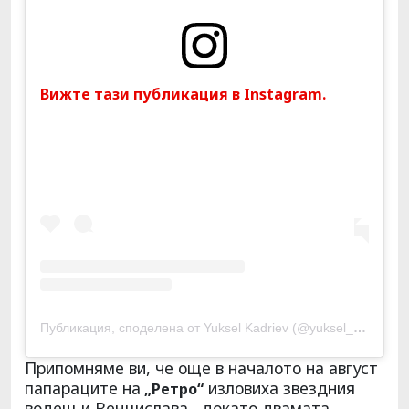
Вижте тази публикация в Instagram.
Публикация, споделена от Yuksel Kadriev (@yuksel_kadriev)
Припомняме ви, че още в началото на август
папараците на
изловиха звездния
„Ретро“
водещ и Венцислава, докато двамата