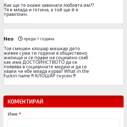
Как ще те окаже завинаги любовта им??
Тя е млада и готина, а той ще й е
трамплин.
Neo
преди 1 година
Тоя смешен клошар мишкар дето
живее сума ти години в обществено
жилище и се прави на социално слаб
как има ДОСТОЙНСТВОТО да се
появява в социалните медии и да се
хвали че ебе млада курва? What in the
fuckin name !!! КЛОШАР гнусен !!!
КОМЕНТИРАЙ
Име
*