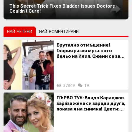
This Secret Trick Fixes Bladder Issues Doctors
Couldn't Cure!
НАЙ-ЧЕТЕНИ
НАЙ-КОМЕНТИРАНИ
Брутално отмъщение!
Глория развя мръсното
бельо на Илия: Ожени се за
120 кг жена, заряза Симона,
за да гледа чуждо дете!
37849
19
ПЪРВО ТУК: Владо Караджов
заряза жена си заради друга,
показа я на снимка! Цвети:
Ти си фалшив герой!