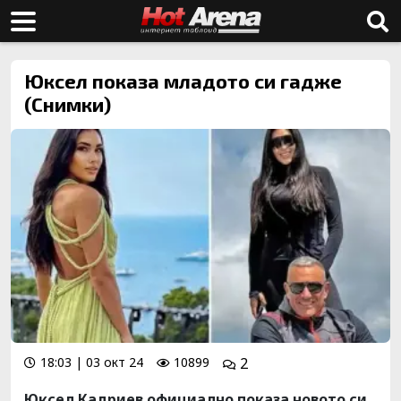
Юксел показа младото си гадже
(Снимки)
18:03 | 03 окт 24
10899
2
Юксел Кадриев официално показа новото си