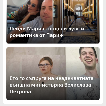
Лейди Мария сподели лукс и
романтика от Париж
Ето го съпруга на неадекватната
външна министърка Велислава
Петрова