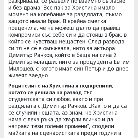
разкривала, се развели по взаимно съгласие
и без драма. Все пак за Христина имало
момент на колебание за раздялата, тъкмо
защото имали брак. В крайна сметка
преценила, че не можеш дълго да правиш
компромиси със себе си и да стоиш в брак, в
който се чувстваш нещастен. След развода
си тя не се е омъжвала, нито за актьора
Димитър Рачков, който е баща на сина й
Димитър-младши, нито за продуцента Евтим
Милошев, с когото имат син Петър и до днес
живеят заедно.
Родителите на Христина я подкрепили,
със
когато се решила на развод
студентската си любов, както и при
раздялата с Димитър Рачков. „Както и да са
се случили нещата, аз знам, че Христина
няма с лека ръка да хвърли всичко и да
направи тези големи промени”, сподели
майката на сценаристката преди години в