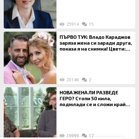
на недвижими имоти
25914
15
ПЪРВО ТУК: Владо Караджов
заряза жена си заради друга,
показа я на снимка! Цвети:
Ти си фалшив герой!
20146
2
НОВА ЖЕНА ЛИ РАЗВЕДЕ
ГЕРО? Стопи 50 кила,
подмлади се и сложи край
на 20-годишен брак
19999
17