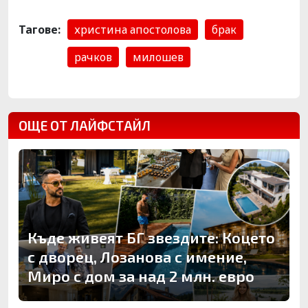
Тагове:
христина апостолова
брак
рачков
милошев
ОЩЕ ОТ ЛАЙФСТАЙЛ
Къде живеят БГ звездите: Коцето
с дворец, Лозанова с имение,
Миро с дом за над 2 млн. евро