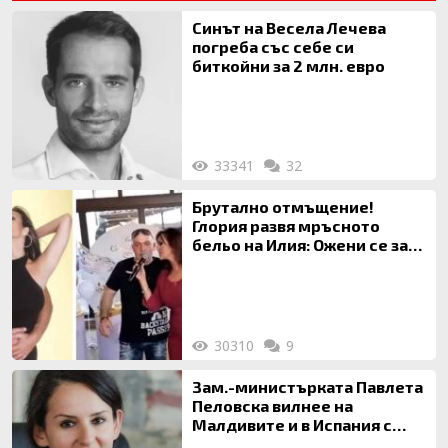
Синът на Весела Лечева
погреба със себе си
биткойни за 2 млн. евро
33341
32
Брутално отмъщение!
Глория развя мръсното
бельо на Илия: Ожени се за
120 кг жена, заряза Симона,
за да гледа чуждо дете!
30310
9
Зам.-министърката Павлета
Пеловска вилнее на
Малдивите и в Испания с
богата любовница – брокер