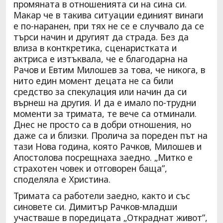
промяната в отношенията си на сина си.
Макар че в такива ситуации единият винаги
е по-наранен, при тях не се е случвало да се
търси начин и другият да страда. Без да
влиза в конткретика, сценаристката и
актриса е изтъквала, че е благодарна на
Рачов и Евтим Милошев за това, че никога, в
нито един момент децата не са били
средство за спекулация или начин да си
върнеш на другия. И да е имало по-трудни
моменти за тримата, те вече са отминали.
Днес не просто са в добри отношения, но
даже са и близки. Пролича за пореден път на
тази Нова година, която Рачков, Милошев и
Апостолова посрещнаха заедно. „Митко е
страхотен човек и отговорен баща”,
споделяла е Христина.
Тримата са работели заедно, както и със
синовете си. Димитър Рачков-младши
участваше в поредицата „Откраднат живот”,