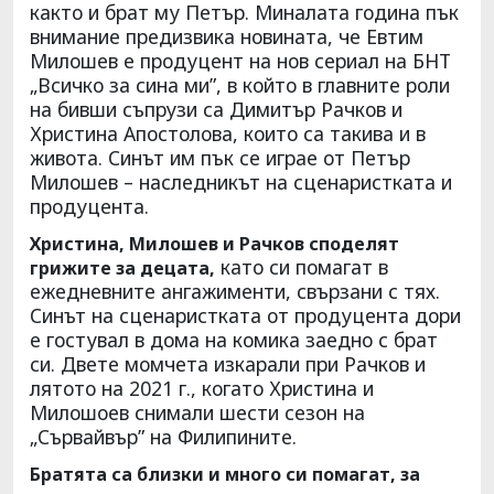
както и брат му Петър. Миналата година пък
внимание предизвика новината, че Евтим
Милошев е продуцент на нов сериал на БНТ
„Всичко за сина ми”, в който в главните роли
на бивши съпрузи са Димитър Рачков и
Христина Апостолова, които са такива и в
живота. Синът им пък се играе от Петър
Милошев – наследникът на сценаристката и
продуцента.
Христина, Милошев и Рачков споделят
като си помагат в
грижите за децата,
ежедневните ангажименти, свързани с тях.
Синът на сценаристката от продуцента дори
е гостувал в дома на комика заедно с брат
си. Двете момчета изкарали при Рачков и
лятото на 2021 г., когато Христина и
Милошоев снимали шести сезон на
„Сървайвър” на Филипините.
Братята са близки и много си помагат, за