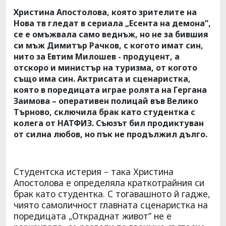
Христина Апостолова, която зрителите на
Нова тв гледат в сериала „Есента на демона”,
се е омъжвала само веднъж, но не за бившия
си мъж Димитър Рачков, с когото имат син,
нито за Евтим Милошев - продуцент, а
отскоро и министър на туризма, от когото
също има син. Актрисата и сценаристка,
която в поредицата играе ролята на Гергана
Заимова – оперативен полицай във Велико
Търново, сключила брак като студентка с
колега от НАТФИЗ. Съюзът бил продиктуван
от силна любов, но пък не продължил дълго.
Студентска истерия – така Христина
Апостолова е определяла краткотрайния си
брак като студентка. С тогавашното й гадже,
чиято самоличност главната сценаристка на
поредицата „Откраднат живот” не е