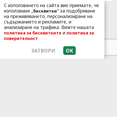
С използването на сайта вие приемате, че
използваме „
" за подобряване
бисквитки
7 h 52 min
на преживяването, персонализиране на
съдържанието и рекламите, и
анализиране на трафика. Вижте нашата
и
политика за бисквитките
политика за
.
поверителност
ЗАТВОРИ
OK
Fungus Dries Up And Falls Off
After The First Use
More
378
98
335
11 h 51 min