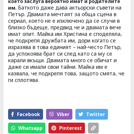
което заслуга вероятно имат и родителите
Баткото даже дава актьорски съвети на
им.
Петър. Двамата мечтаят за обща сцена в
сериал, което не е изключено да се случи в
близко бъдеще, предвид че и двамата вече
имат опит. Майка им Христина е споделяла,
че подкрепя дружбата им, дори когато се
изразява в това единият – най-често Петър,
да успокоява брат си след като са му се
карали вкъщи. Двамата много се обичат и
даже си имали свои тайни. Майка им е
казвала, че подкрепя това, защото смята, че
ги сплотява.
Facebook
Viber
Тwitter
Whatsapp
Pinterest