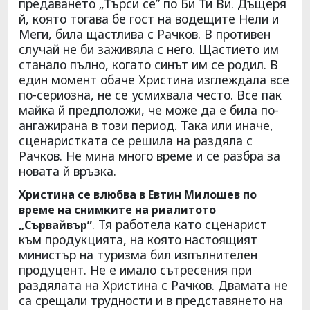
предаването „Търси се” по Би Ти Ви. Дъщеря
й, която тогава бе гост на водещите Нели и
Меги, била щастлива с Рачков. В противен
случай не би заживяла с него. Щастието им
станало пълно, когато синът им се родил. В
един момент обаче Христина изглеждала все
по-сериозна, не се усмихвала често. Все пак
майка й предположи, че може да е била по-
ангажирана в този период. Така или иначе,
сценаристката се решила на раздяла с
Рачков. Не мина много време и се разбра за
новата й връзка.
Христина се влюбва в Евтин Милошев по
време на снимките на риалитото
. Тя работела като сценарист
„Сървайвър”
към продукцията, на която настоящият
министър на туризма бил изпълнителен
продуцент. Не е имало сътресения при
раздялата на Христина с Рачков. Двамата не
са срещали трудности и в представянето на