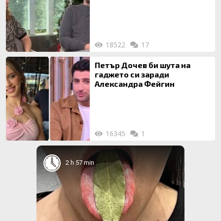
на 20-годишен брак
18522
17
Петър Дочев би шута на
гаджето си заради
Александра Фейгин
16345
1
2 h 57 min