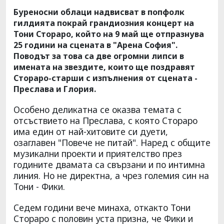
Буреносни облаци надвисват в попфолк
гилдията покрай грандиозния концерт на
Тони Стораро, който на 9 май ще отпразнува
25 години на сцената в "Арена София".
Поводът за това са две огромни липси в
имената на звездите, които ще поздравят
Стораро-старши с изпълнения от сцената -
Преслава и Глория.
Особено деликатна се оказва темата с
отсъствието на Преслава, с която Стораро
има един от най-хитовите си дуети,
озаглавен "Повече не питай". Наред с общите
музикални проекти и приятелство през
годините двамата са свързани и по интимна
линия. Но не директна, а чрез големия син на
Тони - Фики.
Седем години вече минаха, откакто Тони
Стораро с половин уста призна, че Фики и