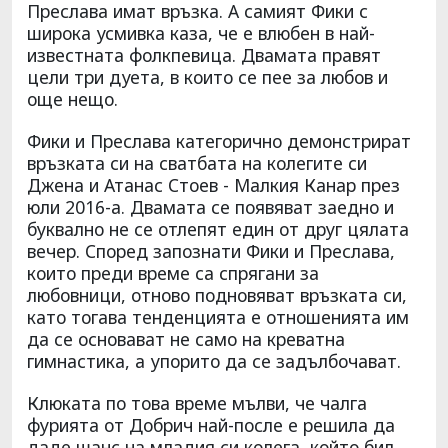
Преслава имат връзка. А самият Фики с
широка усмивка каза, че е влюбен в най-
известната фолкпевица. Двамата правят
цели три дуета, в които се пее за любов и
още нещо.
Фики и Преслава категорично демонстрират
връзката си на сватбата на колегите си
Джена и Атанас Стоев - Малкия Канар през
юли 2016-а. Двамата се появяват заедно и
буквално не се отлепят един от друг цялата
вечер. Според запознати Фики и Преслава,
които преди време са спрягани за
любовници, отново подновяват връзката си,
като тогава тенденцията е отношенията им
да се основават не само на креватна
гимнастика, а упорито да се задълбочават.
Клюката по това време мълви, че чалга
фурията от Добрич най-после е решила да
даде шанс на младия си колега, който бил