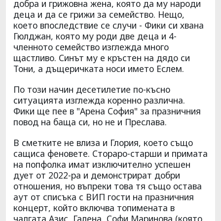
добра и грижовна жена, която да му народи
деца и да се грижи за семейство. Нещо,
което впоследствие се случи - Фики си хвана
Гюлджан, която му роди две деца и 4-
членното семейство изглежда много
щастливо. Синът му е кръстен на дядо си
Тони, а дъщеричката носи името Еслем.
По този начин десетилетие по-късно
ситуацията изглежда коренно различна.
Фики ще пее в "Арена София" за празничния
повод на баща си, но не и Преслава.
В сметките не влиза и Глория, което също
сащиса феновете. Стораро-старши и примата
на попфолка имат изключително успешен
дует от 2022-ра и демонстрират добри
отношения, но въпреки това тя също остава
аут от списъка с ВИП гости на празничния
концерт, който включва топимената в
чалгата Азис, Галена, Софи Маринова (която