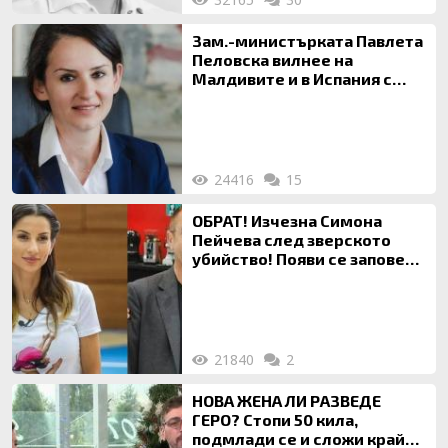
Зам.-министърката Павлета
Пеловска вилнее на
Малдивите и в Испания с
богата любовница – брокер
на недвижими имоти
24416
15
ОБРАТ! Изчезна Симона
Пейчева след зверското
убийство! Появи се заповед
за локализирането й
21840
2
НОВА ЖЕНА ЛИ РАЗВЕДЕ
ГЕРО? Стопи 50 кила,
подмлади се и сложи край