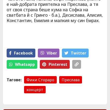
е най-добрата приятелка на Преслава, а тя
от своя страна беше кума на Софка на
сватбата й с Гринго - б.а.), Десислава, Алисия,
Константин, Емилия и малкия му син Емрах.
Facebook
Viber
Тwitter
Whatsapp
Pinterest
Тагове:
Фики Стораро
Преслава
концерт