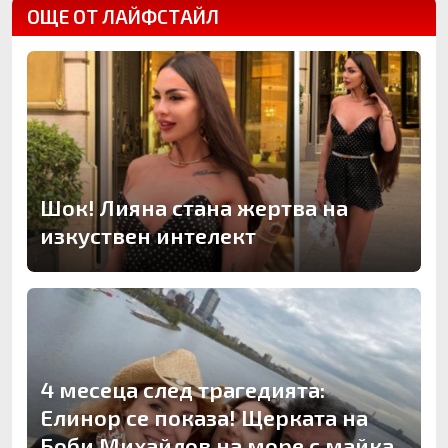
ОЩЕ ОТ ЛАЙФСТАЙЛ
Шок! Лияна стана жертва на
изкуствен интелект
4 месеца след трагедията:
Елинор се показа! Щерката на
Боби Михайлов на море с майка