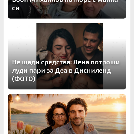
си
Не щади средства: Лена потроши
луди пари за Деа в Дисниленд
(ФОТО)