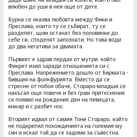
влюбен до уши в нея още от дете.
Бурна се оказва любовта между Фики и
Преслава, които ту се събират, ту се
разделят, щом останат без половинки до
себе си, споделят запознати. Но това води
до два негатива за двамата.
Първият е здрав пердах от мутри, който
Фикрет изял заради отношенията си с
Преслава. Напрежението дошло от Бирмата -
бившия на фолкфурията. Вместо да се
стресне от побоя обаче, Стораро-младши се
нахъсал още повече и без грам притеснение
се появил на рождения ден на певицата,
макар и с разбит нос.
Вторият идвал от самия Тони Стораро, който
не подкрепял похожденията на големия му
син и искал той да се задоми за съвестна,