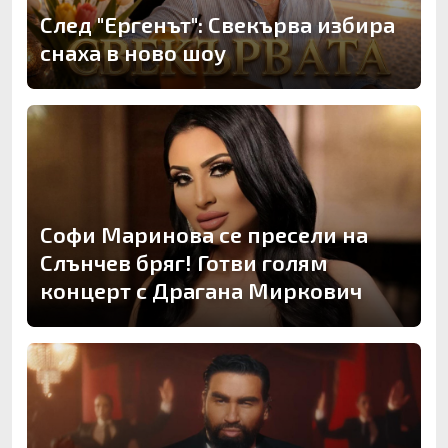
След "Ергенът": Свекърва избира
снаха в ново шоу
Софи Маринова се пресели на
Слънчев бряг! Готви голям
концерт с Драгана Миркович