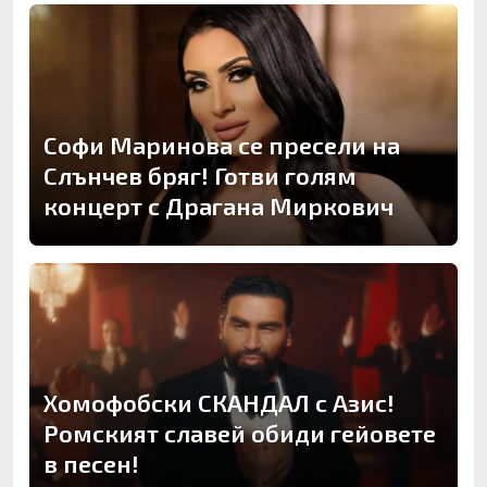
Софи Маринова се пресели на
Слънчев бряг! Готви голям
концерт с Драгана Миркович
Хомофобски СКАНДАЛ с Азис!
Ромският славей обиди гейовете
в песен!