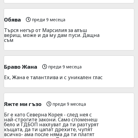
Обява
преди 9 месеца
Търся негър от Марсилия за алъш
вериш, може и да му дам пуси. Дащна
съм
Браво Жана
преди 9 месеца
Ех, Жана е талантлива и с уникален глас
Яжте ми гъзо
преди 9 месеца
Бг е като Северна Корея - след нея с
най-строгите закони. Само споменеш
бело и ГДБОП нахлуват да ти разтурят
къщата, да ти цапат дрехите, чупят
всичко- ама после няма да ти платят