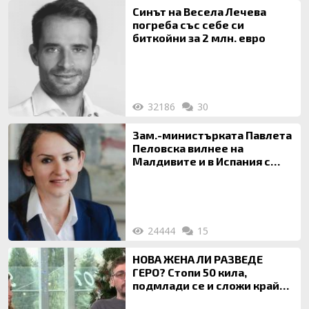
Синът на Весела Лечева
погреба със себе си
биткойни за 2 млн. евро
32186
30
Зам.-министърката Павлета
Пеловска вилнее на
Малдивите и в Испания с
богата любовница – брокер
на недвижими имоти
24444
15
НОВА ЖЕНА ЛИ РАЗВЕДЕ
ГЕРО? Стопи 50 кила,
подмлади се и сложи край
на 20-годишен брак