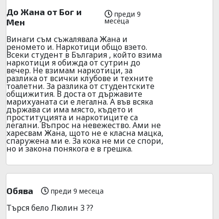
До Жана от Бог и
преди 9
месеца
Мен
Винаги съм съжалявала Жана и
реномето и. Наркотици общо взето.
Всеки студент в България , който взима
наркотици я обижда от сутрин до
вечер. Не взимам наркотици, за
разлика от всички клубове и техните
тоалетни. За разлика от студентските
общижития. В доста от държавите
марихуаната си е легална. А във всяка
държава си има място, където и
проституцията и наркотиците са
легални. Въпрос на невежество. Ами не
харесвам Жана, щото не е класна мацка,
спаружена ми е. За кока не ми се спори,
но и закона понякога е в грешка.
Обява
преди 9 месеца
Търся бело Люлин 3 ??