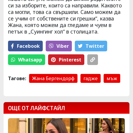
си за изборите, които са направили. Каквото
са могли, това са свършили. Само можем да
се учим от собствените си грешки“, казва
Жана, която можем да гледаме и чуем в
петък в „Суингинг хол“ в столицата.
Facebook
Viber
Тwitter
Whatsapp
Pinterest
Тагове:
Жана Бергендорф
гадже
мъж
ОЩЕ ОТ ЛАЙФСТАЙЛ