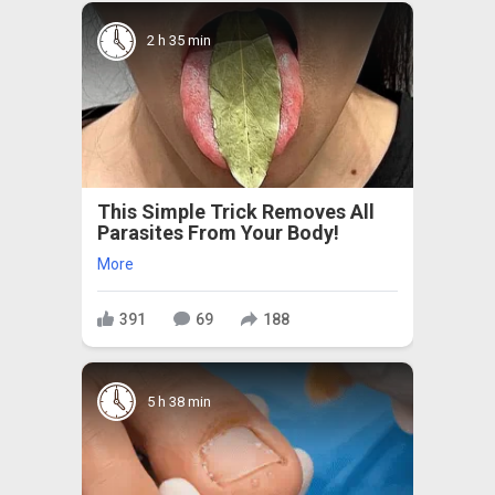
2 h 35 min
This Simple Trick Removes All
Parasites From Your Body!
More
391
69
188
5 h 38 min