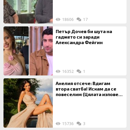
18606
17
Петър Дочев би шута на
гаджето си заради
Александра Фейгин
16352
1
Анелия отсече: Вдигам
втора сватба! Искам да се
повеселим (Цялата изповед
ТУК)
15736
3