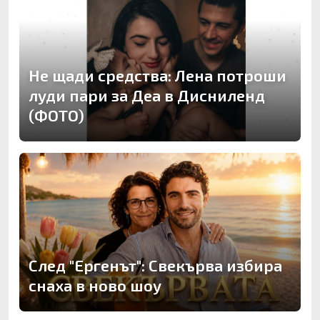
Не щади средства: Лена потроши
луди пари за Деа в Дисниленд
(ФОТО)
След "Ергенът": Свекърва избира
снаха в ново шоу