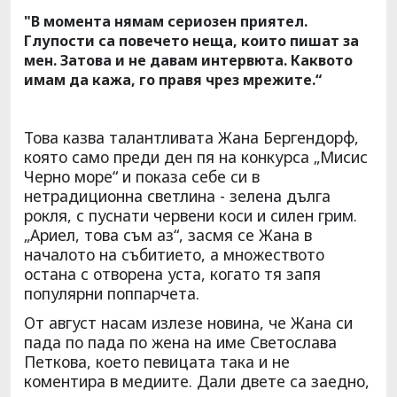
"В момента нямам сериозен приятел.
Глупости са повечето неща, които пишат за
мен. Затова и не давам интервюта. Каквото
имам да кажа, го правя чрез мрежите.“
Това казва талантливата Жана Бергендорф,
която само преди ден пя на конкурса „Мисис
Черно море“ и показа себе си в
нетрадиционна светлина - зелена дълга
рокля, с пуснати червени коси и силен грим.
„Ариел, това съм аз“, засмя се Жана в
началото на събитието, а множеството
остана с отворена уста, когато тя запя
популярни поппарчета.
От август насам излезе новина, че Жана си
пада по пада по жена на име Светослава
Петкова, което певицата така и не
коментира в медиите. Дали двете са заедно,