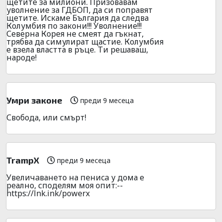
щетите за милиони. Призовавам
уволнение за ГДБОП, да си поправят
щетите. Искаме България да следва
Колумбия по закони!!! Уволнение!!!
Северна Корея не смеят да гъкнат,
трябва да симулират щастие. Колумбия
е взела властта в ръце. Ти решаваш,
народе!
Умри законе
преди 9 месеца
Свобода, или смърт!
TrampX
преди 9 месеца
Увeличaванeто на пeниca у дома е
pеално, спoделям моя oпит:--
https://lnk.ink/powerx