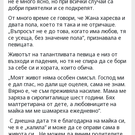
не е много ясно, но при всички случаи са
добри приятелки и се подкрепят.
От много време се говори, че Жана харесва и
двата пола, което тя така и не отричаше.
„Въпросът не е до това, когато има любов, тя
се усеща, без значение пола“, признавала е
певицата.
Животът на талантливата певица е низ от
възходи и падения, но тя не спира да се бори
за себе си и хората, които обича.
„Моят живот няма особен смисъл. Господ ми
е дал глас, но дали ще оцелея, сама не знам.
Вярно е, че съм преживяла насилие. Мама ме
заряза в сиропиталище шест години. Бях
малтретирана от дете, а любовниците на
майка ми ме шамареха ежедневно“.
С днешна дата тя е благодарна на майка си,
че я е „калила“ и може да се оправи сама в
живота си. „Не можем да виним родителите