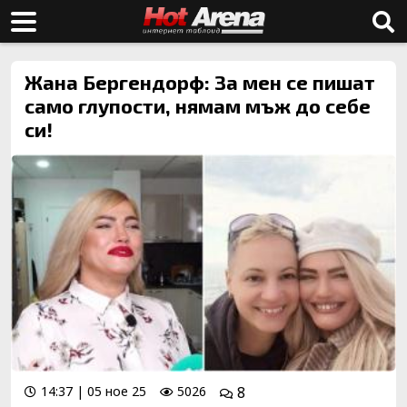
Жана Бергендорф: За мен се пишат
само глупости, нямам мъж до себе
си!
14:37 | 05 ное 25
5026
8