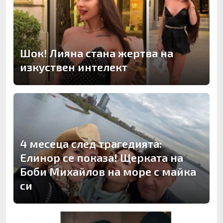
Шок! Лияна стана жертва на
изкуствен интелект
4 месеца след трагедията:
Елинор се показа! Щерката на
Боби Михайлов на море с майка
си