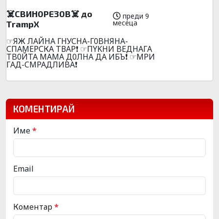
☠️CBИН0PE30B☠️ дo
преди 9
месеца
ТrаmpХ
☞ЯЖ ЛАЙНА ГНУСНА-Г0BНЯНА-
СПАМЕРСКА ТВАР❗ ☞ПYKHИ BEДHAГA
TB0ЙTA MAMA Д0ЛHA ДA ИБЪ❗ ☞MPИ
ГAД-CMPAДЛИBA❗
КОМЕНТИРАЙ
Име
*
Email
Коментар
*