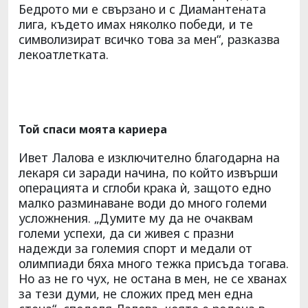
Бедрото ми е свързано и с Диамантената
лига, където имах няколко победи, и те
символизират всичко това за мен“, разказва
лекоатлетката.
Той спаси моята кариера
Ивет Лалова е изключително благодарна на
лекаря си заради начина, по който извърши
операцията и сглоби крака ѝ, защото едно
малко разминаване води до много големи
усложнения. „Думите му да не очаквам
големи успехи, да си живея с празни
надежди за големия спорт и медали от
олимпиади бяха много тежка присъда тогава.
Но аз не го чух, не остана в мен, не се хванах
за тези думи, не сложих пред мен една