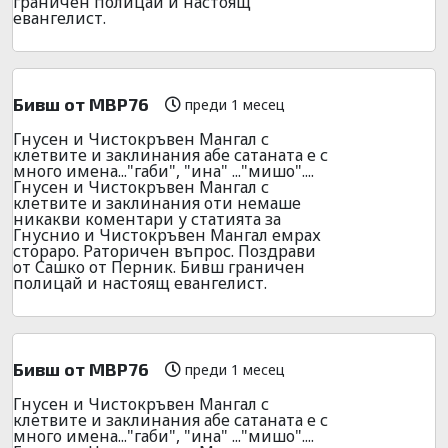
граничен полицай и настоящ
евангелист.
Бивш от МВР76
преди 1 месец
Гнусен и Чистокръвен Мангал с
клетвите и заклинания абе сатаната е с
много имена..."габи", "ина" ..."мишо"....
Гнусен и Чистокръвен Мангал с
клетвите и заклинания оти немаше
никакви коментари у статията за
Гнуснио и Чистокръвен Мангал емрах
стораро. Раторичен въпрос. Поздрави
от Сашко от Перник. Бивш граничен
полицай и настоящ евангелист.
Бивш от МВР76
преди 1 месец
Гнусен и Чистокръвен Мангал с
клетвите и заклинания абе сатаната е с
много имена..."габи", "ина" ..."мишо"....