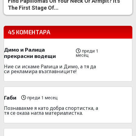
Find Papillomas On Your Neck Or Armpit? It's
The First Stage Of...
45 КОМЕНТАРА
Димо и Ралица
преди 1
месец
прекрасни водещи
Ние си искаме Ралица и Димо, а тя да
си рекламира възглавниците!
Габи
преди 1 месец
Познавахме я като добра спортистка, а
тя се оказа нагла материалистка.