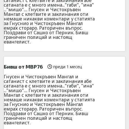
сатанист с клетвите и заклинания абе
сатаната е с много имена..."габи", "ина"
..."мишо".... Гнусен и Чистокръвен
Мангал с клетвите и заклинания оти
немаше никакви коментари у статията
за Гнуснио и Чистокръвен Мангал
емрах стораро. Раторичен въпрос.
Поздрави от Сашко от Перник. Бивш
граничен полицай и настоящ
евангелист.
Бивш от МВР76
преди 1 месец
Гнусен и Чистокръвен Мангал и
сатанист с клетвите и заклинания абе
сатаната е с много имена..."габи", "ина"
..."мишо".... Гнусен и Чистокръвен
Мангал с клетвите и заклинания оти
немаше никакви коментари у статията
за Гнуснио и Чистокръвен Мангал
емрах стораро. Раторичен въпрос.
Поздрави от Сашко от Перник. Бивш
граничен полицай и настоящ
евангелист.