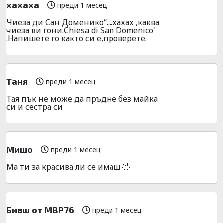
хахаха
преди 1 месец
Чиеза ди Сан Доменико“....хахах ,каква
чиеза ви гони.Chiesa di San Domenico'
.Напишете го както си е,проверете.
Таня
преди 1 месец
Тая пък не може да пръдне без майка
си и сестра си
Мишо
преди 1 месец
Ма ти за красива ли се имаш 🤣
Бивш от МВР76
преди 1 месец