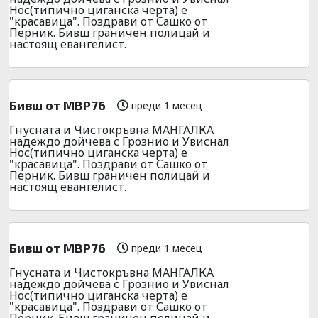
Нос(типично циганска черта) е
"красавица". Поздрави от Сашко от
Перник. Бивш граничен полицай и
настоящ евангелист.
Бивш от МВР76
преди 1 месец
Гнусната и Чистокръвна МАНГАЛКА
надеждо дойчева с Грознио и Увиснал
Нос(типично циганска черта) е
"красавица". Поздрави от Сашко от
Перник. Бивш граничен полицай и
настоящ евангелист.
Бивш от МВР76
преди 1 месец
Гнусната и Чистокръвна МАНГАЛКА
надеждо дойчева с Грознио и Увиснал
Нос(типично циганска черта) е
"красавица". Поздрави от Сашко от
Перник. Бивш граничен полицай и