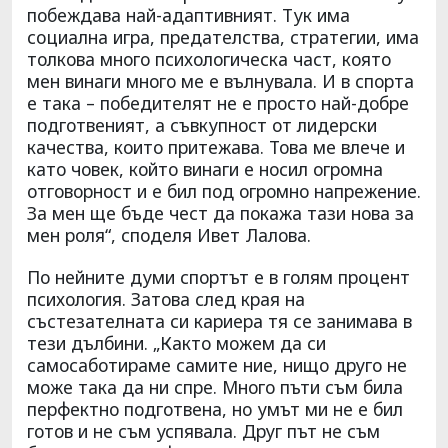
побеждава най-адаптивният. Тук има
социална игра, предателства, стратегии, има
толкова много психологическа част, която
мен винаги много ме е вълнувала. И в спорта
е така – победителят не е просто най-добре
подготвеният, а съвкупност от лидерски
качества, които притежава. Това ме влече и
като човек, който винаги е носил огромна
отговорност и е бил под огромно напрежение.
За мен ще бъде чест да покажа тази нова за
мен роля“, споделя Ивет Лалова.
По нейните думи спортът е в голям процент
психология. Затова след края на
състезателната си кариера тя се занимава в
тези дълбини. „Както можем да си
самосаботираме самите ние, нищо друго не
може така да ни спре. Много пъти съм била
перфектно подготвена, но умът ми не е бил
готов и не съм успявала. Друг път не съм