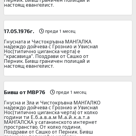
настоящ евангелист.
17.05.1976г.
преди 1 месец
Гнусната и Чистокръвна МАНГАЛКА
надеждо дойчева с Грознио и Увиснал
Нос(типично циганска черта) е
"красавица". Поздрави от Сашко от
Перник. Бивш граничен полицай и
настоящ евангелист.
Бивш от МВР76
преди 1 месец
Гнусна и Зла и Чистокръвна МАНГАЛКО
надеждо дойчева с Грознио и Увиснал
Нос(типично циганска черта) от колко
години ти Е..б..а..в..а..м М..а..й..к..а..т..а
МАНГАЛСКА у сатанинското интернет
пространство. От колко години.
Поздрави от Сашко от Перник. Бивш