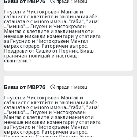
Бивш от МВР76
преди 1 месец
Гнусен и Чистокръвен Мангал и
сатанист с клетвите и заклинания абе
сатаната е с много имена..."габи", "ина"
..."мишо".... Гнусен и Чистокръвен
Мангал с клетвите и заклинания оти
немаше никакви коментари у статията
за Гнуснио и Чистокръвен Мангал
емрах стораро. Раторичен въпрос.
Поздрави от Сашко от Перник. Бивш
граничен полицай и настоящ
евангелист.
Бивш от МВР76
преди 1 месец
Гнусен и Чистокръвен Мангал и
сатанист с клетвите и заклинания абе
сатаната е с много имена..."габи", "ина"
..."мишо".... Гнусен и Чистокръвен
Мангал с клетвите и заклинания оти
немаше никакви коментари у статията
за Гнуснио и Чистокръвен Мангал
емрах стораро. Раторичен въпрос.
Поздрави от Сашко от Перник. Бивш