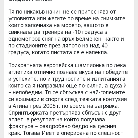
Тя по никакъв начин не се притеснява от
условията или жегите по време на снимките,
които започнаха на морето, защото е
свикнала да тренира на -10 градуса в
еднометров сняг на връх Белмекен, както и
по стадионите през лятото на над 40
градуса, когато пистата се е напекла.
Трикратната европейска шампионка по лека
атлетика отлично познава вкуса на победите
и успехите, но и трудностите и изпитанията,
които са я направили още по-силна, а духа ѝ
– непобедим. Тя се сблъсква с най-големите
си кошмари в спорта след тежката контузия
в Атина през 2005 г. по време на загрявка.
Спринтьорката претърпява сблъсък с друг
атлет, в резултат на който получава
фрактура – раздробено бедро на десния
крак. Тогава Ивет е оперирана по спешност