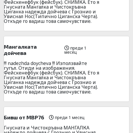
Фейскенефбук (фейсбук). СНИМКА. Ето я
Гнусната Мангалка и Чистокръвна
Циганка надежда дойчева с Грознио и
Увиснал Нос(Типично Циганска Черта).
Откъде го вадиш това самочувствие.
Мангалката
преди 1
месец
дойчева
!!! nadezhda doycheva !!! Използвайте
гугъл. Отиди на изображения.
Фейскенефбук (фейсбук). СНИМКА. Ето я
Гнусната Мангалка и Чистокръвна
Циганка надежда дойчева с Грознио и
Увиснал Нос(Типично Циганска Черта).
Откъде го вадиш това самочувствие.
Бивш от МВР76
преди 1 месец
Гнусната и Чистокръвна МАНГАЛКА
надеждо дойчева с Грознио и Увиснал