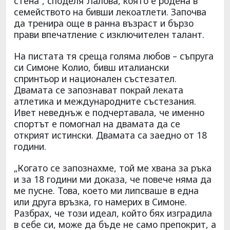
стена“, споделя Лалова, която е родена в
семейството на бивши лекоатлети. Започва
да тренира още в ранна възраст и бързо
прави впечатление с изключителен талант.
На пистата тя среща голяма любов – съпруга
си Симоне Колио, бивш италиански
спринтьор и национален състезател.
Двамата се запознават покрай леката
атлетика и международните състезания.
Ивет неведнъж е подчертавала, че именно
спортът е помогнал на двамата да се
открият истински. Двамата са заедно от 18
години.
„Когато се запознахме, той ме хвана за ръка
и за 18 години ми доказа, че повече няма да
ме пусне. Това, което ми липсваше в една
или друга връзка, го намерих в Симоне.
Разбрах, че този идеал, който бях изградила
в себе си, може да бъде не само препокрит, а