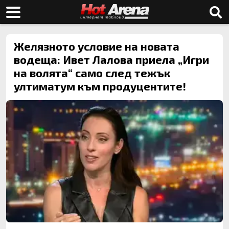
Желязното условие на новата
водеща: Ивет Лалова приела „Игри
на волята“ само след тежък
ултиматум към продуцентите!