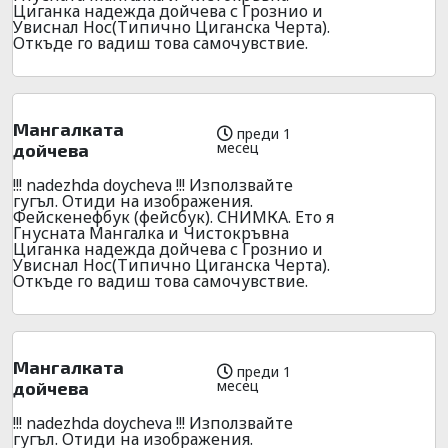
Циганка надежда дойчева с Грознио и
Увиснал Нос(Типично Циганска Черта).
Откъде го вадиш това самочувствие.
Мангалката
преди 1
месец
дойчева
!!! nadezhda doycheva !!! Използвайте
гугъл. Отиди на изображения.
Фейскенефбук (фейсбук). СНИМКА. Ето я
Гнусната Мангалка и Чистокръвна
Циганка надежда дойчева с Грознио и
Увиснал Нос(Типично Циганска Черта).
Откъде го вадиш това самочувствие.
Мангалката
преди 1
месец
дойчева
!!! nadezhda doycheva !!! Използвайте
гугъл. Отиди на изображения.