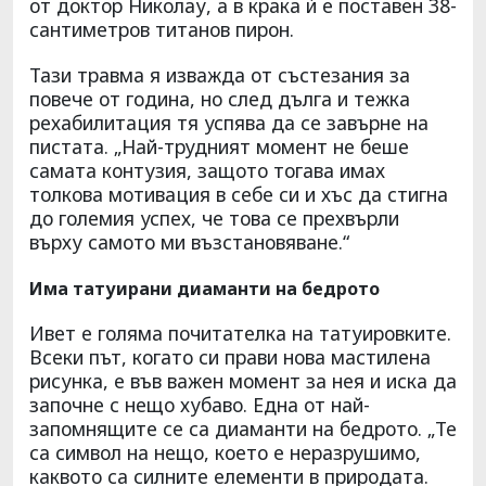
от доктор Николау, а в крака ѝ е поставен 38-
сантиметров титанов пирон.
Тази травма я изважда от състезания за
повече от година, но след дълга и тежка
рехабилитация тя успява да се завърне на
пистата. „Най-трудният момент не беше
самата контузия, защото тогава имах
толкова мотивация в себе си и хъс да стигна
до големия успех, че това се прехвърли
върху самото ми възстановяване.“
Има татуирани диаманти на бедрото
Ивет е голяма почитателка на татуировките.
Всеки път, когато си прави нова мастилена
рисунка, е във важен момент за нея и иска да
започне с нещо хубаво. Една от най-
запомнящите се са диаманти на бедрото. „Те
са символ на нещо, което е неразрушимо,
каквото са силните елементи в природата.