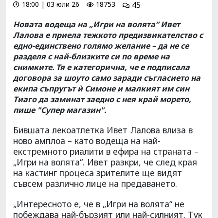
18:00 | 03 юли 26
18753
45
Новата водеща на „Игри на волята“ Ивет
Лалова е приела тежкото предизвикателство с
едно-единствено голямо желание – да не се
разделя с най-близките си по време на
снимките. Тя е категорична, че е подписала
договора за шоуто само заради съгласието на
екипа съпругът ѝ Симоне и малкият им син
Тиаго да заминат заедно с нея край морето,
пише "Супер магазин".
Бившата лекоатлетка Ивет Лалова влиза в
ново амплоа – като водеща на най-
екстремното риалити в ефира на страната –
„Игри на волята“. Ивет разкри, че след края
на кастинг процеса зрителите ще видят
съвсем различно лице на предаването.
„Интересното е, че в „Игри на волята“ не
побеждава най-бързият или най-силният. Тук