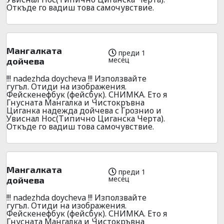
Откъде го вадиш това самочувствие.
Мангалката
преди 1
месец
дойчева
!!! nadezhda doycheva !!! Използвайте
гугъл. Отиди на изображения.
Фейскенефбук (фейсбук). СНИМКА. Ето я
Гнусната Мангалка и Чистокръвна
Циганка надежда дойчева с Грознио и
Увиснал Нос(Типично Циганска Черта).
Откъде го вадиш това самочувствие.
Мангалката
преди 1
месец
дойчева
!!! nadezhda doycheva !!! Използвайте
гугъл. Отиди на изображения.
Фейскенефбук (фейсбук). СНИМКА. Ето я
Гнусната Мангалка и Чистокръвна