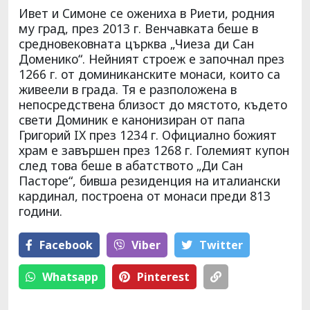
Ивет и Симоне се ожениха в Риети, родния
му град, през 2013 г. Венчавката беше в
средновековната църква „Чиеза ди Сан
Доменико“. Нейният строеж е започнал през
1266 г. от доминиканските монаси, които са
живеели в града. Тя е разположена в
непосредствена близост до мястото, където
свети Доминик е канонизиран от папа
Григорий IX през 1234 г. Официално божият
храм е завършен през 1268 г. Големият купон
след това беше в абатството „Ди Сан
Пасторе“, бивша резиденция на италиански
кардинал, построена от монаси преди 813
години.
Facebook
Viber
Тwitter
Whatsapp
Pinterest