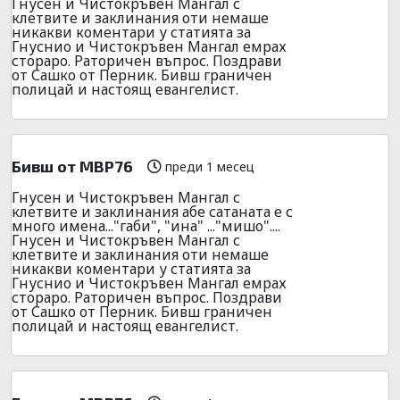
Гнусен и Чистокръвен Мангал с
клетвите и заклинания оти немаше
никакви коментари у статията за
Гнуснио и Чистокръвен Мангал емрах
стораро. Раторичен въпрос. Поздрави
от Сашко от Перник. Бивш граничен
полицай и настоящ евангелист.
Бивш от МВР76
преди 1 месец
Гнусен и Чистокръвен Мангал с
клетвите и заклинания абе сатаната е с
много имена..."габи", "ина" ..."мишо"....
Гнусен и Чистокръвен Мангал с
клетвите и заклинания оти немаше
никакви коментари у статията за
Гнуснио и Чистокръвен Мангал емрах
стораро. Раторичен въпрос. Поздрави
от Сашко от Перник. Бивш граничен
полицай и настоящ евангелист.