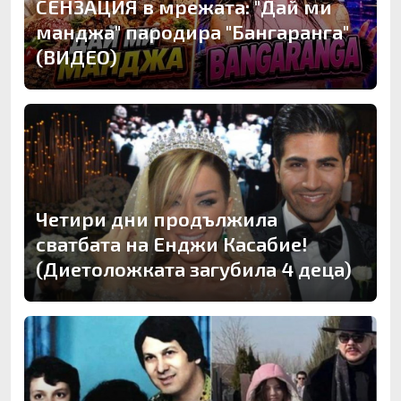
СЕНЗАЦИЯ в мрежата: "Дай ми
манджа" пародира "Бангаранга"
(ВИДЕО)
Четири дни продължила
сватбата на Енджи Касабие!
(Диетоложката загубила 4 деца)