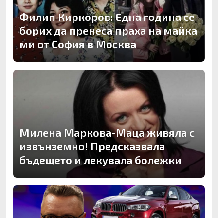
Филип Киркоров: Една година се
борих да пренеса праха на майка
ми от София в Москва
Милена Маркова-Маца живяла с
извънземно! Предсказвала
бъдещето и лекувала болежки