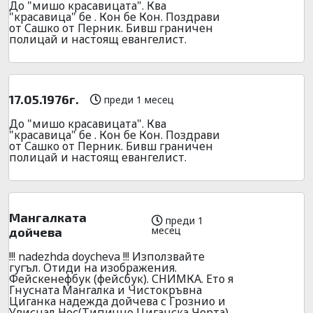
До "мишо красавицата". Ква
"красавица" бе . Кон бе Кон. Поздрави
от Сашко от Перник. Бивш граничен
полицай и настоящ евангелист.
17.05.1976г.
преди 1 месец
До "мишо красавицата". Ква
"красавица" бе . Кон бе Кон. Поздрави
от Сашко от Перник. Бивш граничен
полицай и настоящ евангелист.
Мангалката
преди 1
месец
дойчева
!!! nadezhda doycheva !!! Използвайте
гугъл. Отиди на изображения.
Фейскенефбук (фейсбук). СНИМКА. Ето я
Гнусната Мангалка и Чистокръвна
Циганка надежда дойчева с Грознио и
Увиснал Нос(Типично Циганска Черта).