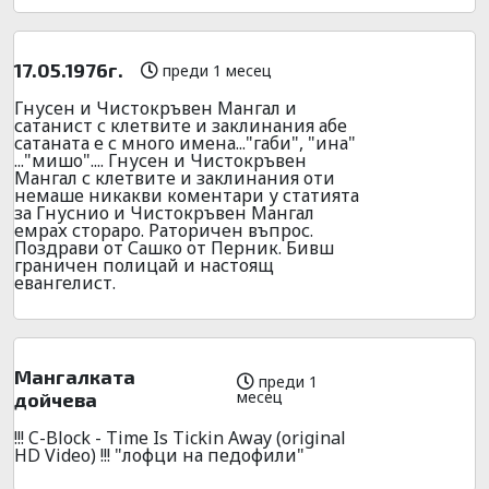
17.05.1976г.
преди 1 месец
Гнусен и Чистокръвен Мангал и
сатанист с клетвите и заклинания абе
сатаната е с много имена..."габи", "ина"
..."мишо".... Гнусен и Чистокръвен
Мангал с клетвите и заклинания оти
немаше никакви коментари у статията
за Гнуснио и Чистокръвен Мангал
емрах стораро. Раторичен въпрос.
Поздрави от Сашко от Перник. Бивш
граничен полицай и настоящ
евангелист.
Мангалката
преди 1
месец
дойчева
!!! C-Block - Time Is Tickin Away (original
HD Video) !!! "лофци на педофили"