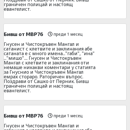
граничен полицай и настоящ
евангелист.
Бивш от МВР76
преди 1 месец
Гнусен и Чистокръвен Мангал и
сатанист с клетвите и заклинания абе
сатаната е с много имена..."габи", "ина"
..."мишо".... Гнусен и Чистокръвен
Мангал с клетвите и заклинания оти
немаше никакви коментари у статията
за Гнуснио и Чистокръвен Мангал
емрах стораро. Раторичен въпрос.
Поздрави от Сашко от Перник. Бивш
граничен полицай и настоящ
евангелист.
Бивш от МВР76
преди 1 месец
Гнусен и Чистокръвен Мангал и