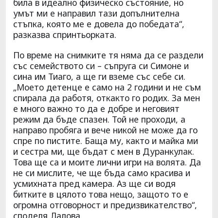
била в идеално физическо състояние, но
умът ми е направил тази допълнителна
стъпка, която ме е довела до победата“,
разказва спринтьорката.
По време на снимките тя няма да се раздели
със семейството си – съпруга си Симоне и
сина им Тиаго, а ще ги вземе със себе си.
„Моето детенце е само на 2 години и не съм
спирала да работя, откакто го родих. За мен
е много важно то да е добре и неговият
режим да бъде спазен. Той не проходи, а
направо пробяга и вече никой не може да го
спре по пистите. Баща му, както и майка ми
и сестра ми, ще бъдат с мен в Дуранкулак.
Това ще са и моите лични игри на волята. Да
не си мислите, че ще бъда само красива и
усмихната пред камера. Аз ще си водя
битките в цялото това нещо, защото то е
огромна отговорност и предизвикателство“,
споделя Лалова.