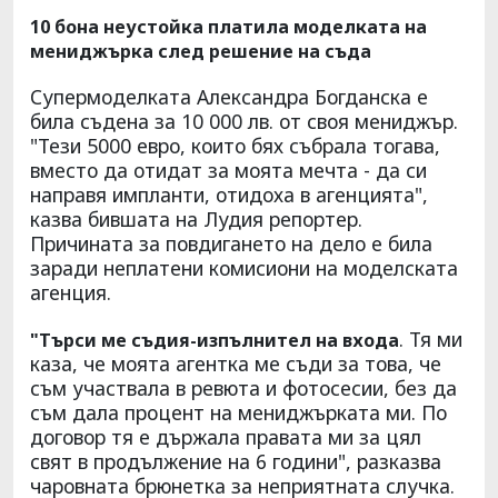
10 бона неустойка платила моделката на
мениджърка след решение на съда
Супермоделката Александра Богданска е
била съдена за 10 000 лв. от своя мениджър.
"Тези 5000 евро, които бях събрала тогава,
вместо да отидат за моята мечта - да си
направя импланти, отидоха в агенцията",
казва бившата на Лудия репортер.
Причината за повдигането на дело е била
заради неплатени комисиони на моделската
агенция.
. Тя ми
"Търси ме съдия-изпълнител на входа
каза, че моята агентка ме съди за това, че
съм участвала в ревюта и фотосесии, без да
съм дала процент на мениджърката ми. По
договор тя е държала правата ми за цял
свят в продължение на 6 години", разказва
чаровната брюнетка за неприятната случка.