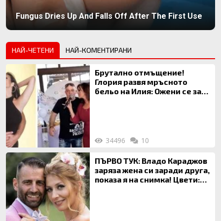
Fungus Dries Up And Falls Off After The First Use
НАЙ-ЧЕТЕНИ
НАЙ-КОМЕНТИРАНИ
Брутално отмъщение!
Глория развя мръсното
бельо на Илия: Ожени се за
120 кг жена, заряза Симона,
за да гледа чуждо дете!
34496
10
ПЪРВО ТУК: Владо Караджов
заряза жена си заради друга,
показа я на снимка! Цвети:
Ти си фалшив герой!