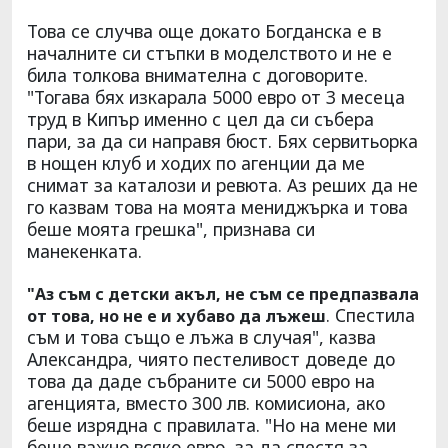
Това се случва още докато Богданска е в
началните си стъпки в моделството и не е
била толкова внимателна с договорите.
"Тогава бях изкарала 5000 евро от 3 месеца
труд в Кипър именно с цел да си събера
пари, за да си направя бюст. Бях сервитьорка
в нощен клуб и ходих по агенции да ме
снимат за каталози и ревюта. Аз реших да не
го казвам това на моята мениджърка и това
беше моята грешка", признава си
манекенката.
"Аз съм с детски акъл, не съм се предпазвала
. Спестила
от това, но не е и хубаво да лъжеш
съм и това също е лъжа в случая", казва
Александра, чиято пестеливост доведе до
това да даде събраните си 5000 евро на
агенцията, вместо 300 лв. комисиона, ако
беше изрядна с правилата. "Но на мене ми
беше важно всяко евро, за да спестя за