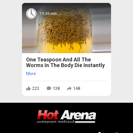
7 h 35 min
One Teaspoon And All The
Worms In The Body Die Instantly
More
223
138
148