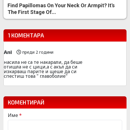
Find Papillomas On Your Neck Or Armpit? It's
The First Stage Of...
1 КОМЕНТАРА
Ani
преди 2 години
насила не са те накарали, да беше
отишла не с цици,а с акъл да си
изкарваш парите и щеше да си
спестиш това " главоболие"
КОМЕНТИРАЙ
Име
*