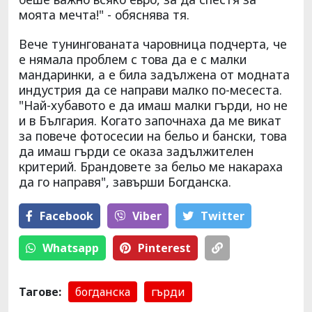
моята мечта!" - обяснява тя.
Вече тунингованата чаровница подчерта, че
е нямала проблем с това да е с малки
мандаринки, а е била задължена от модната
индустрия да се направи малко по-месеста.
"Най-хубавото е да имаш малки гърди, но не
и в България. Когато започнаха да ме викат
за повече фотосесии на бельо и бански, това
да имаш гърди се оказа задължителен
критерий. Брандовете за бельо ме накараха
да го направя", завърши Богданска.
Facebook
Viber
Тwitter
Whatsapp
Pinterest
Тагове:
богданска
гърди