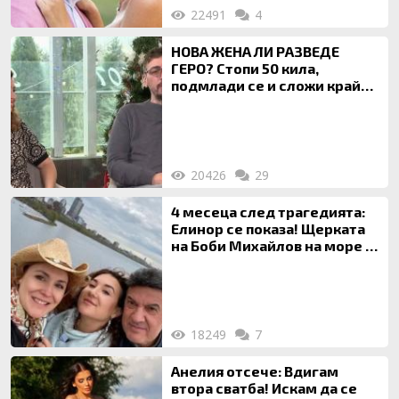
22491
4
НОВА ЖЕНА ЛИ РАЗВЕДЕ
ГЕРО? Стопи 50 кила,
подмлади се и сложи край
на 20-годишен брак
20426
29
4 месеца след трагедията:
Елинор се показа! Щерката
на Боби Михайлов на море с
майка си
18249
7
Анелия отсече: Вдигам
втора сватба! Искам да се