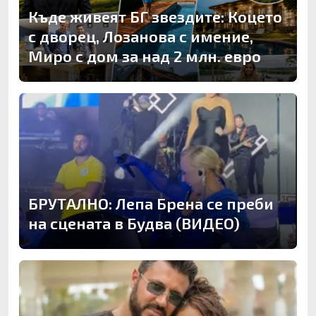
Къде живеят БГ звездите: Коцето
с дворец, Лозанова с имение,
Миро с дом за над 2 млн. евро
БРУТАЛНО: Лепа Брена се преби
на сцената в Будва (ВИДЕО)