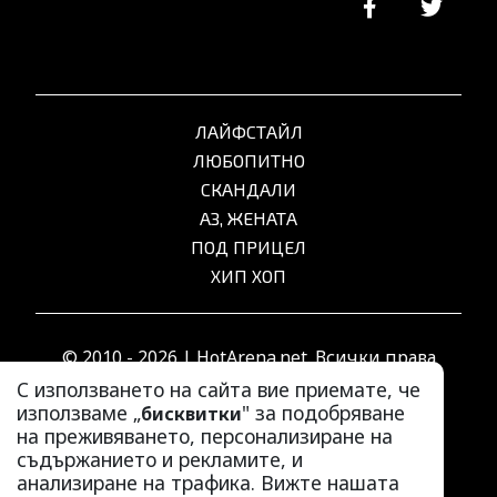
ЛАЙФСТАЙЛ
ЛЮБОПИТНО
СКАНДАЛИ
АЗ, ЖЕНАТА
ПОД ПРИЦЕЛ
ХИП ХОП
© 2010 - 2026 | HotArena.net. Всички права
запазени.
С използването на сайта вие приемате, че
използваме „
" за подобряване
бисквитки
на преживяването, персонализиране на
РЕКЛАМА
съдържанието и рекламите, и
КОНТАКТИ
анализиране на трафика. Вижте нашата