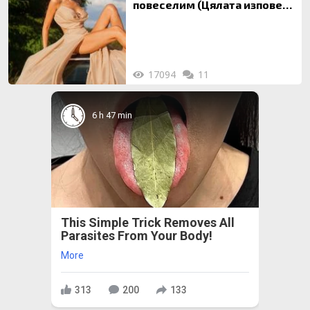
повеселим (Цялата изповед
ТУК)
17094
11
6 h 47 min
This Simple Trick Removes All
Parasites From Your Body!
More
313
200
133