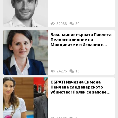
32088
30
Зам.-министърката Павлета
Пеловска вилнее на
Малдивите и в Испания с
богата любовница – брокер
на недвижими имоти
24276
15
ОБРАТ! Изчезна Симона
Пейчева след зверското
убийство! Появи се заповед
за локализирането й