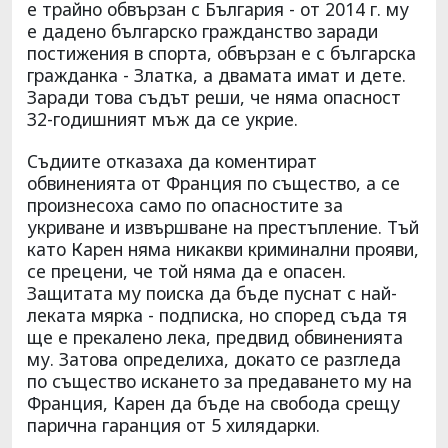
е трайно обвързан с България - от 2014 г. му
е дадено българско гражданство заради
постижения в спорта, обвързан е с българска
гражданка - Златка, а двамата имат и дете.
Заради това съдът реши, че няма опасност
32-годишният мъж да се укрие.
Съдиите отказаха да коментират
обвиненията от Франция по същество, а се
произнесоха само по опасностите за
укриване и извършване на престъпление. Тъй
като Карен няма никакви криминални прояви,
се прецени, че той няма да е опасен.
Защитата му поиска да бъде пуснат с най-
леката мярка - подписка, но според съда тя
ще е прекалено лека, предвид обвиненията
му. Затова определиха, докато се разгледа
по същество искането за предаването му на
Франция, Карен да бъде на свобода срещу
парична гаранция от 5 хилядарки.