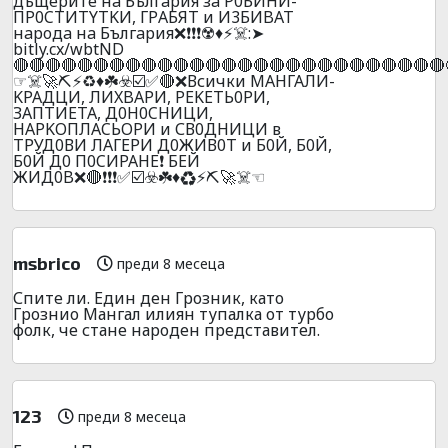
дъщepитe нa Бългapия зa P0БИHИ-
ПP0CTИTYTKИ, ГPАБЯT и И3БИBAT
нapoдa нa Бългapия❌❗❗❗☢️♦️⚡☠️:➤
bitly.cx/wbtND
🔴🔴🔴🔴🔴🔴🔴🔴🔴🔴🔴🔴🔴🔴🔴🔴🔴🔴🔴🔴🔴🔴🔴🔴🔴🔴🔴
☞☠️🚀⛏️⚡♻️♦️☘️☣️☑️✅🔴❌Всички МАНГАЛИ-
KPAДЦИ, ЛИXBAPИ, PEKETЬ0PИ,
ЗAПTИETA, Д0H0CHИЦИ,
НAPKOПЛACЬOPИ и СВ0ДНИЦИ в
ТРУД0ВИ ЛАГЕРИ Д0ЖИВ0Т и Б0Й, Б0Й,
Б0Й Д0 П0CИPAНE❗ БEЙ
ЖИД0B❌🔴❗❗❗✅☑️☣️☘️♦️♻️⚡⛏️🚀☠️☜
msbrico
преди 8 месеца
Спите ли. Един ден Грозник, като
Грознио Мангал илиян тупалка от турбо
фолк, че стане народен представител.
123
преди 8 месеца