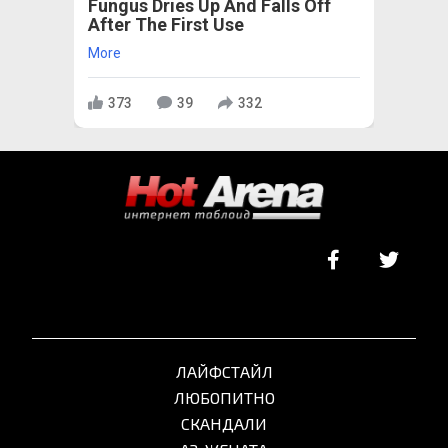
Fungus Dries Up And Falls Off
After The First Use
More
373
39
332
ЛАЙФСТАЙЛ
ЛЮБОПИТНО
СКАНДАЛИ