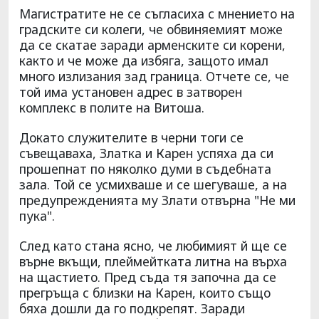
Магистратите не се съгласиха с мнението на
градските си колеги, че обвиняемият може
да се скатае заради арменските си корени,
както и че може да избяга, защото имал
много излизания зад граница. Отчете се, че
той има установен адрес в затворен
комплекс в полите на Витоша.
Докато служителите в черни тоги се
съвещаваха, Златка и Карен успяха да си
прошепнат по няколко думи в съдебната
зала. Той се усмихваше и се шегуваше, а на
предупрежденията му Злати отвърна "Не ми
пука".
След като стана ясно, че любимият й ще се
върне вкъщи, плеймейтката литна на върха
на щастието. Пред съда тя започна да се
прегръща с близки на Карен, които също
бяха дошли да го подкрепят. Заради