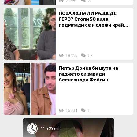
21630
2
НОВА ЖЕНА ЛИ РАЗВЕДЕ
ГЕРО? Стопи 50 кила,
подмлади се и сложи край
на 20-годишен брак
18410
17
Петър Дочев би шута на
гаджето си заради
Александра Фейгин
16331
1
11 h 39 min