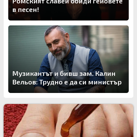
Ромският славей обиди гейовете
в песен!
Музикантът и бивш зам. Калин
Вельов: Трудно е да си министър