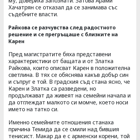
му, довериха запознати. Затова Арами
Хачатрян се отказал да се занимава със
съдебните власти.
Райкова се разчувства след радостното
решение и се прегръщаше с близките на
Карен
Пред магистратите бяха представени
характеристики от бащата и от Златка
Райкова, които описват Карен в положителна
светлина. В тях се обяснява какъв добър син
и съпруг е той. В градския съд стана ясно, че
Карен и Златка са разведени, но
продължават да живеят на семейни начала и
да отглеждат малкото си момче, което носи
името на татко си.
Именно семейните отношения станаха
причина Темида да се смили над бившия
тенисист. Макар да е с арменски корени, той