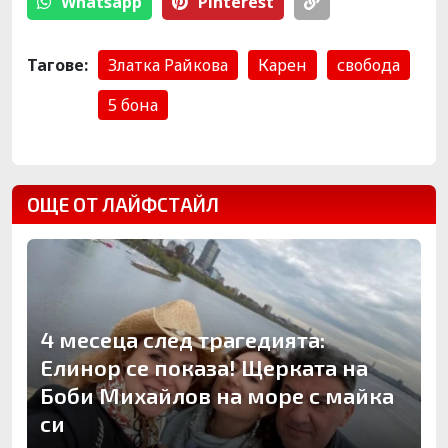
Whatsapp
Pinterest
Тагове:
Златка Райкова
Карен
свобода
5 бона
ОЩЕ ОТ ЛАЙФСТАЙЛ
4 месеца след трагедията:
Елинор се показа! Щерката на
Боби Михайлов на море с майка
си