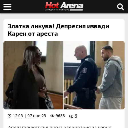
Златка ликува! Депресия извади
Карен от ареста
12:05 | 07 ное 25
9688
6
Апелативният съд пусна издирвания за черно