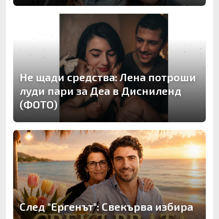
Не щади средства: Лена потроши
луди пари за Деа в Дисниленд
(ФОТО)
След "Ергенът": Свекърва избира