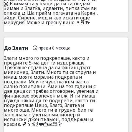
🎂 Взимам та у къщи да си та гледам.
Зимай и Златка, идвайти, питка съм ви
опекла 🥮 Ша прайм погачата на Карен ,
айди. Сирене, мед и кво искати още
мерудия. Може и греяну вино 🍷🥂🍻
До Злати
преди 8 месеца
Злати много го подкрепяше, както и
предните 5-ма дет ги издържаше.
Трябваше отдавна да си фаниш дърт
милионер, Злати. Много ти са струпа и
имаш моята морална подкрепа и
поздрави. Моите чувства към вас са
силно позитивни. Ами на тез години с
две деца си трябва отговорен, улегнал и
финансово обезпечен мъж. И ти имаш
нужда някой да те подкрепи, както ти
подкрепяше Цецо, Благо, Златка и
много още. Много ти е трудно, бих те
запознала с улегнал милионер и
истински джентълмен, поддържан и
красив. 💕🍷🥂🍾❤️🎂🙏🏻🌹