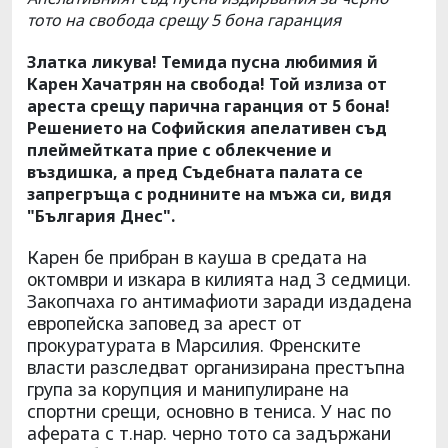
тото на свобода срещу 5 бона гаранция
Златка ликува! Темида пусна любимия й
Карен Хачатрян на свобода! Той излиза от
ареста срещу парична гаранция от 5 бона!
Решението на Софийския апелативен съд
плеймейтката прие с облекчение и
въздишка, а пред Съдебната палата се
запрегръща с роднините на мъжа си, видя
"България Днес".
Карен бе прибран в кауша в средата на
октомври и изкара в килията над 3 седмици.
Закопчаха го антимафиоти заради издадена
европейска заповед за арест от
прокуратурата в Марсилия. Френските
власти разследват организирана престъпна
група за корупция и манипулиране на
спортни срещи, основно в тениса. У нас по
аферата с т.нар. черно тото са задържани