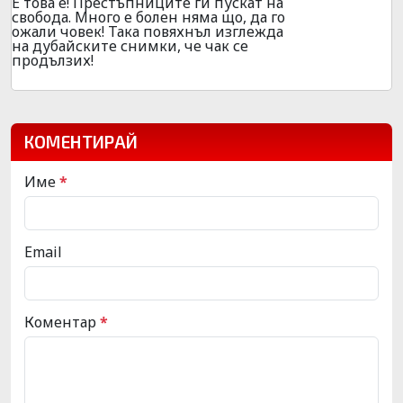
Е това е! Престъпниците ги пускат на
свобода. Много е болен няма що, да го
ожали човек! Така повяхнъл изглежда
на дубайските снимки, че чак се
продълзих!
КОМЕНТИРАЙ
Име
*
Email
Коментар
*