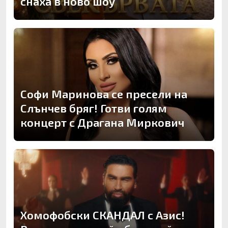
снаха в ново шоу
Софи Маринова се пресели на
Слънчев бряг! Готви голям
концерт с Драгана Миркович
Хомофобски СКАНДАЛ с Азис!