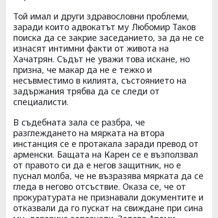
Той имал и други здравословни проблеми,
заради които адвокатът му Любомир Таков
поиска да се закрие заседанието, за да не се
изнасят интимни факти от живота на
Хачатрян. Съдът не уважи това искане, но
призна, че макар да не е тежко и
несъвместимо в килията, състоянието на
задържания трябва да се следи от
специалисти.
В съдебната зала се разбра, че
разглеждането на мярката на втора
инстанция се е протакала заради превод от
арменски. Бащата на Карен се е възползвал
от правото си да е негов защитник, но е
пуснал молба, че не възразява мярката да се
гледа в негово отсъствие. Оказа се, че от
прокуратурата не признавали документите и
отказвали да го пускат на свиждане при сина