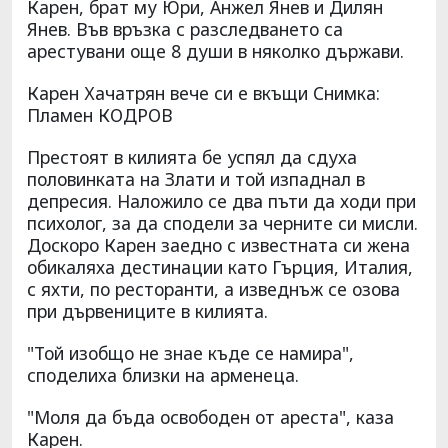
Карен, брат му Юри, Анжел Янев и Дилян
Янев. Във връзка с разследването са
арестувани още 8 души в няколко държави.
Карен Хачатрян вече си е вкъщи Снимка:
Пламен КОДРОВ
Престоят в килията бе успял да сдуха
половинката на Злати и той изпаднал в
депресия. Наложило се два пъти да ходи при
психолог, за да сподели за черните си мисли.
Доскоро Карен заедно с известната си жена
обикаляха дестинации като Гърция, Италия,
с яхти, по ресторанти, а изведнъж се озова
при дървениците в килията.
"Той изобщо не знае къде се намира",
споделиха близки на арменеца.
"Моля да бъда освободен от ареста", каза
Карен.