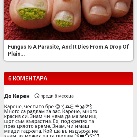
Fungus Is A Parasite, And It Dies From A Drop Of
Plain...
6 КОМЕНТАРА
До Карен
преди 8 месеца
Карене, честито бре 😍🤙🙏🏻🌹🎂🥂🍾
Много са радвам за вас. Карене, много
красив си. Знам чи няма да ма земиш,
щот съм възрастна. Ех, подкрепях та
през цялото време. Знам, чи имаш
млади гаджета. Кой ша въ издържа не
знам, аз можех да та гледам 😘❤️💍🌹🥰