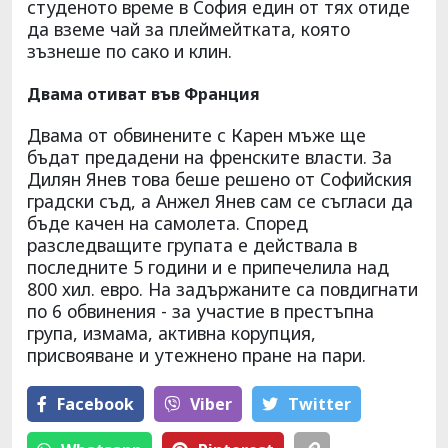
студеното време в София един от тях отиде
да вземе чай за плеймейтката, която
зъзнеше по сако и клин.
Двама отиват във Франция
Двама от обвинените с Карен мъже ще
бъдат предадени на френските власти. За
Дилян Янев това беше решено от Софийския
градски съд, а Анжел Янев сам се съгласи да
бъде качен на самолета. Според
разследващите групата е действала в
последните 5 години и е припечелила над
800 хил. евро. На задържаните са повдигнати
по 6 обвинения - за участие в престъпна
група, измама, активна корупция,
присвояване и утежнено пране на пари.
Facebook
Viber
Тwitter