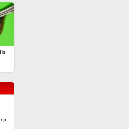
lls
рда