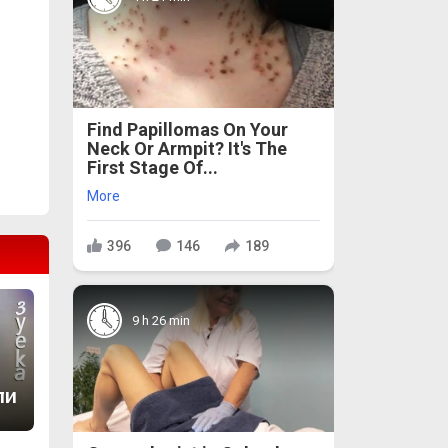
Find Papillomas On Your
Neck Or Armpit? It's The
First Stage Of...
More
396
146
189
9 h 26 min
ли