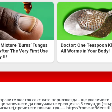
 Mixture ‘Burns’ Fungus
Doctor: One Teaspoon Ki
After The Very First Use
All Worms in Your Body!
 It!
правите жесток секс като порнозвезда - ще увеличите
 ще започнете да получавате ерекция за 3 секунди (твъ
скате),прочетете повече тук---- https://come.ac/Menstill