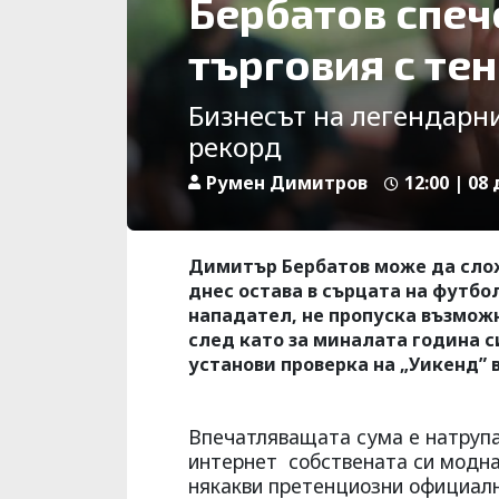
Бербатов спеч
търговия с те
Бизнесът на легендарн
рекорд
Румен Димитров
12:00 | 08
Димитър Бербатов може да сложи
днес остава в сърцата на футбо
нападател, не пропуска възможн
след като за миналата година с
установи проверка на „Уикенд” 
Впечатляващата сума е натрупа
интернет собствената си модна 
някакви претенциозни официалн