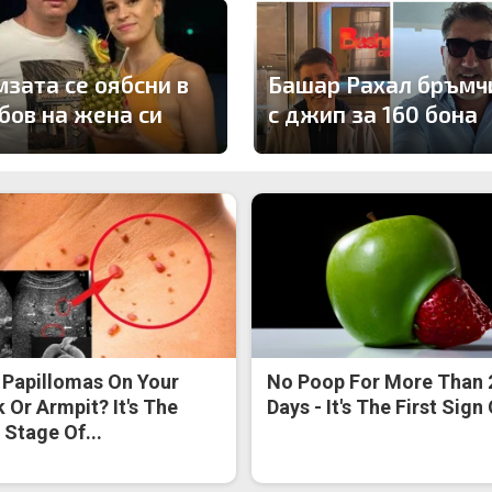
мзата се оябсни в
Башар Рахал бръмч
бов на жена си
с джип за 160 бона
 Papillomas On Your
No Poop For More Than 
 Or Armpit? It's The
Days - It's The First Sign
t Stage Of...