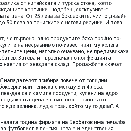
разлика от китайската и турска стока, която
еждащите картинки. Подобен „ексклузивен”
ната цена. От 25 лева за боксерките, чиито дизайн
о 50 лева за тениските с негови рисунки. И това
т, че първоначално продуктите бяха тройно по-
кулите на несравнимо по-известният му колега
телните цени, напълно очаквано, не предизвикаха
рбатов. Затова и първоначално конфекцията
 наетия от звездата склад. Продажбите скачат
я” нападателят прибира повече от солидни
оксерки или тениска е между 3 и 4 лева,
 лев-два са и самите продукти, купени на едро
 продажната цена е само плюс. Точно като
о яде зелника, луд е този, който му го дава”. А
иналата година фирмата на Бербатов има печалба
 за футболист в пенсия. Това е и единствения