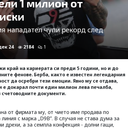
ели 1 милион от
ниски
ия нападател чупи рекорд след
 дек 24
2184
1
 край на кариерата си преди 5 години, но и до
лните фенове. Берба, както е известен легендарния
ост да осребри тези емоции. Явно му се отдава,
и е докарал почти един милион лева печалба,
в счетоводните документи.
на от фирмата му, от чието име продава по
линия с марка „D9B”. В случая не става дума за
и дрехи, а за семпла конфекция - долни гащи,