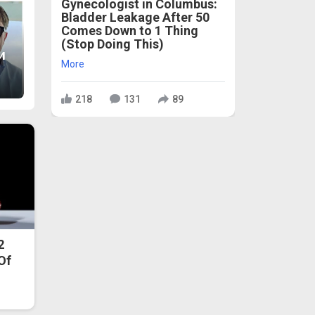
Gynecologist in Columbus:
Bladder Leakage After 50
Comes Down to 1 Thing
(Stop Doing This)
и
More
218
131
89
2
 Of