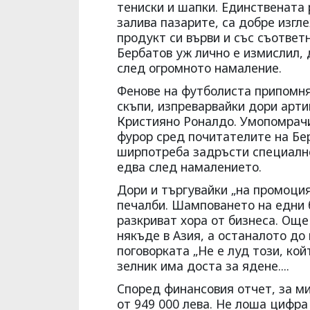
тениски и шапки. Единствената 
залива пазарите, са добре изгл
продукт си върви и със съответ
Бербатов уж лично е измислил, д
след огромното намаление.
Фенове на футболиста припомня
скъпи, изпреварвайки дори арти
Кристияно Роналдо. Умопомрачи
фурор сред почитателите на Бе
ширпотреба задръсти специално
едва след намалението.
Дори и търгувайки „на промоци
печалби. Шамповането на едни б
разкриват хора от бизнеса. Още
някъде в Азия, а останалото до
поговорката „Не е луд този, койт
зелник има доста за ядене....
Според финансовия отчет, за м
от 949 000 лева. Не лоша цифра