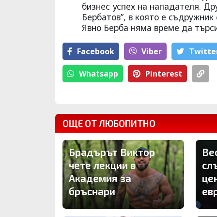
бизнес успех на нападателя. Д
Бербатов”, в която е съдружник
Явно Берба няма време да търси 
Facebook
Viber
Тwitte
Whatsapp
Pinterest
ОЩЕ ОТ ЛЮБОПИТНО
Брадърът Виктор
Ве
чете лекции в
сл
Академия за
цен
бръснари
ев