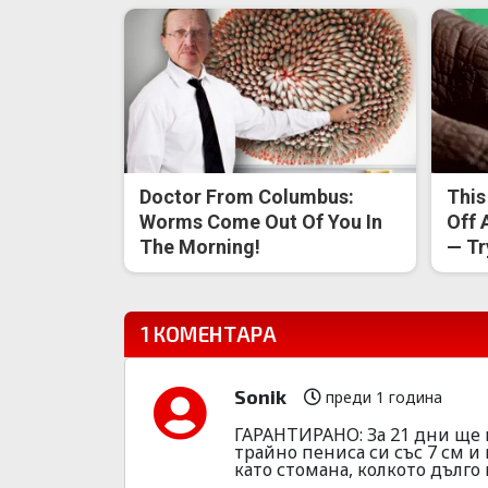
Doctor From Columbus:
This
Worms Come Out Of You In
Off 
The Morning!
— Try
1 КОМЕНТАРА
Sonik
преди 1 година
ГАРАНТИРАНО: За 21 дни ще 
трайно пениса си със 7 см и
като стомана, колкото дълго и