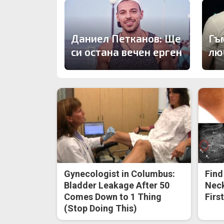
Даниел Петканов: Ще
Гъ
си остана вечен ерген
лю
Gynecologist in Columbus:
Find
Bladder Leakage After 50
Neck
Comes Down to 1 Thing
Firs
(Stop Doing This)