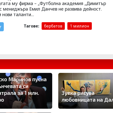
ругата му фирма – „Футболна академия „Димитър
 с мениджъра Емил Данчев не развива дейност.
нови таланти...
Тагове:
бербатов
1 милион
r
ско Маринов пусна
ънчевата си
трала за 1 млн.
Зуека рисува
ро
любовницата на Да