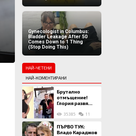
Gynecologist in Columbus:
Bladder Leakage After 50
Comes Down to 1 Thing
(Stop Doing This)
НАЙ-ЧЕТЕНИ
НАЙ-КОМЕНТИРАНИ
Брутално
отмъщение!
Глория развя
мръсното бельо
35385
11
на Илия: Ожени
се за 120 кг
жена, заряза
ПЪРВО ТУК:
Симона, за да
Владо Караджов