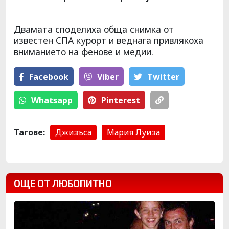
Двамата споделиха обща снимка от
известен СПА курорт и веднага привлякоха
вниманието на фенове и медии.
Facebook
Viber
Тwitter
Whatsapp
Pinterest
Тагове:
Джизъса
Мария Луиза
ОЩЕ ОТ ЛЮБОПИТНО