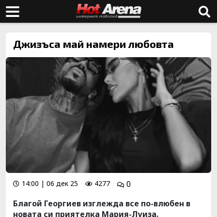
Джизъса май намери любовта
14:00 | 06 дек 25
4277
0
Благой Георгиев изглежда все по-влюбен в
новата си приятелка Мария-Луиза.