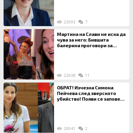
на недвижими имоти
23093
7
Мартина на Слави не иска да
чува за него: Бившата
балерина проговори за
живота си с Дългия
22638
11
ОБРАТ! Изчезна Симона
Пейчева след зверското
убийство! Появи се заповед
за локализирането й
20041
2