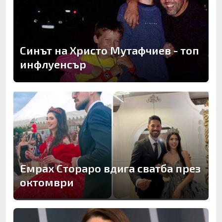
Синът на Христо Мутафчиев - топ
инфлуенсър
Емрах Стораро вдига сватба през
октомври