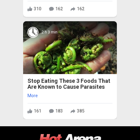
310
162
162
2 h 3 min
Stop Eating These 3 Foods That
Are Known to Cause Parasites
More
161
183
385