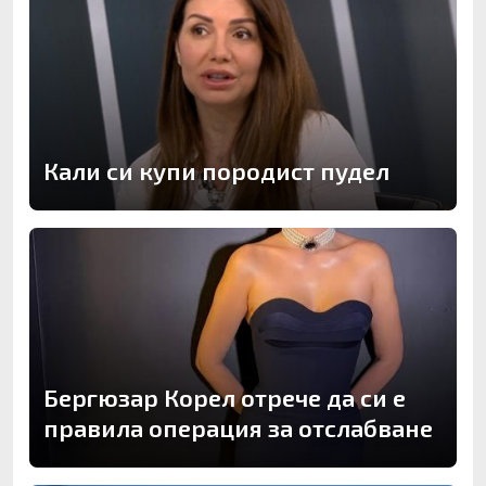
Кали си купи породист пудел
Бергюзар Корел отрече да си е
правила операция за отслабване