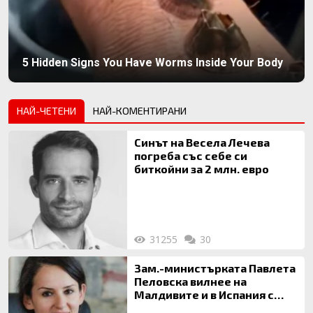
5 Hidden Signs You Have Worms Inside Your Body
НАЙ-ЧЕТЕНИ
НАЙ-КОМЕНТИРАНИ
Синът на Весела Лечева
погреба със себе си
биткойни за 2 млн. евро
31255
30
Зам.-министърката Павлета
Пеловска вилнее на
Малдивите и в Испания с
богата любовница – брокер