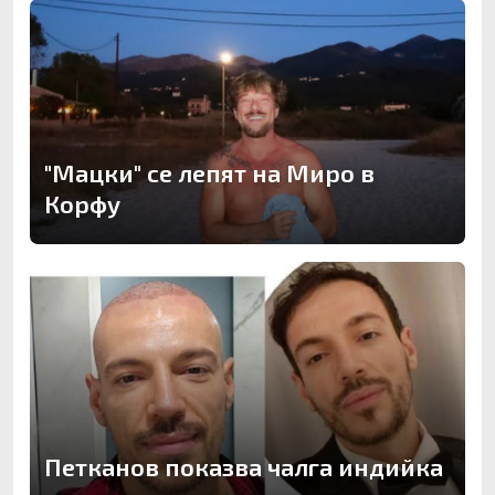
"Мацки" се лепят на Миро в
Корфу
Петканов показва чалга индийка