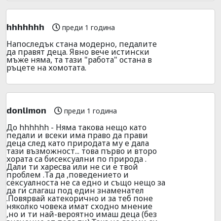
hhhhhhh
преди 1 година
Напоследък стана модерно, педалите
да правят деца. Явно вече истински
мъже няма, та тази "работа" остана в
ръцете на хомотата.
donlimon
преди 1 година
До hhhhhh - Няма такова нещо като
педали и всеки има право да прави
деца след като природата му е дала
тази възможност... това първо и второ
хората са бисексуални по природа .
Дали ти харесва или не си е твой
проблем .Та да ,поведението и
сексуалноста не са едно и също нещо за
да ги слагаш под един знаменател
.Повярвай катекорично и за теб поне
няколко човека имат сходно мнение
,но и ти най-вероятно имаш деца (без