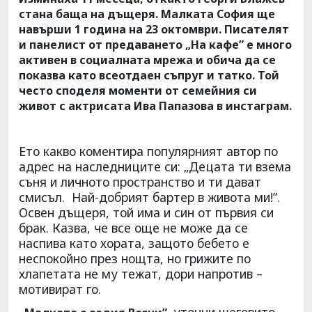
стана баща на дъщеря. Малката София ще
навърши 1 година на 23 октомври. Писателят
и панелист от предаването „На кафе” е много
активен в социалната мрежа и обича да се
показва като всеотдаен съпруг и татко. Той
често споделя моменти от семейния си
живот с актрисата Ива Папазова в инстаграм.
Ето какво коментира популярният автор по
адрес на наследниците си: „Децата ти взема
съня и личното пространство и ти дават
смисъл. Най-добрият бартер в живота ми!”.
Освен дъщеря, той има и син от първия си
брак. Казва, че все още не може да се
наспива като хората, защото бебето е
неспокойно през нощта, но грижите по
хлапетата не му тежат, дори напротив –
мотивират го.
уточни шеговито