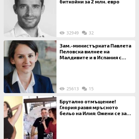
биткойни за 2 млн. евро
32949
32
Зам.-министърката Павлета
Пеловска вилнее на
Малдивите и в Испания с
богата любовница – брокер
на недвижими имоти
25613
15
Брутално отмъщение!
Глория развя мръсното
бельо на Илия: Ожени се за
120 кг жена, заряза Симона,
за да гледа чуждо дете!