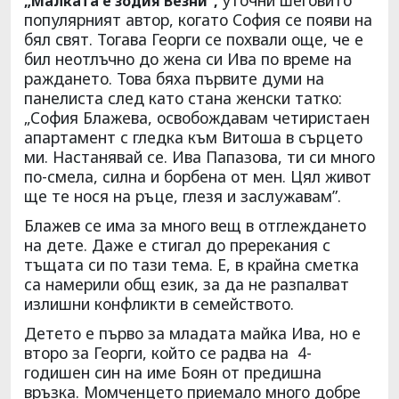
„Малката е зодия Везни”,
популярният автор, когато София се появи на
бял свят. Тогава Георги се похвали още, че е
бил неотлъчно до жена си Ива по време на
раждането. Това бяха първите думи на
панелиста след като стана женски татко:
„София Блажева, освобождавам четиристаен
апартамент с гледка към Витоша в сърцето
ми. Настанявай се. Ива Папазова, ти си много
по-смела, силна и борбена от мен. Цял живот
ще те нося на ръце, глезя и заслужавам”.
Блажев се има за много вещ в отглеждането
на дете. Даже е стигал до пререкания с
тъщата си по тази тема. Е, в крайна сметка
са намерили общ език, за да не разпалват
излишни конфликти в семейството.
Детето е първо за младата майка Ива, но е
второ за Георги, който се радва на 4-
годишен син на име Боян от предишна
връзка. Момченцето приемало много добре