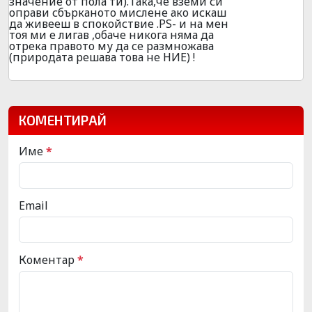
значение от пола ти).Така,че вземи си
оправи сбърканото мислене ако искаш
да живееш в спокойствие .PS- и на мен
тоя ми е лигав ,обаче никога няма да
отрека правото му да се размножава
(природата решава това не НИЕ) !
КОМЕНТИРАЙ
Име
*
Email
Коментар
*