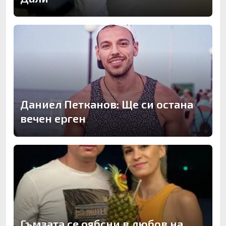
Даниел Петканов: Ще си остана
вечен ерген
Гъмзата се оябсни в любов на