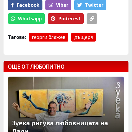
Facebook
Viber
Тwitter
Whatsapp
Pinterest
Тагове:
георги блажев
дъщеря
ОЩЕ ОТ ЛЮБОПИТНО
Зуека рисува любовницата на
Дали