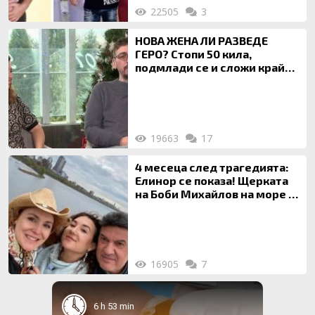
22505
3
НОВА ЖЕНА ЛИ РАЗВЕДЕ
ГЕРО? Стопи 50 кила,
подмлади се и сложи край
на 20-годишен брак
19663
17
4 месеца след трагедията:
Елинор се показа! Щерката
на Боби Михайлов на море с
майка си
16905
7
6 h 53 min