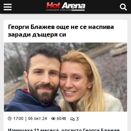
Георги Блажев още не се наспива
заради дъщеря си
17:00 | 06 окт 24
6048
3
Изминаха 11 месеца, откакто Георги Блажев