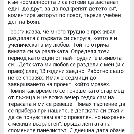
към нормалността и са готови да застанат
един до друг, за да подкрепят детето си”,
коментира авторът по повод първия учебен
ден на Боян.
Георги казва, че много трудно е преживял
раздялата с първата си съпруга, която е и
ученическата му любов. Той не отрича
вината си за разлъката. Определя този
период като един от най-трудните в живота
си. „Детската ми любов се раздели с мен (и с
право) след 13 години заедно. Работно също
не се справях. Имах 2 седмици до
завършването на проект, който мразех.
Помня как времето се точеше като стар мед
от лъжица и че всяка вечер седях сам на
терасата и ми се ревеше. Нямах търпение да
се прибера при нашите, в детската си стая и
да се почувствам като провален, но нахранен
с мекици възрастен”, връща лентата на
спомените панелистът. С днешна дата обаче