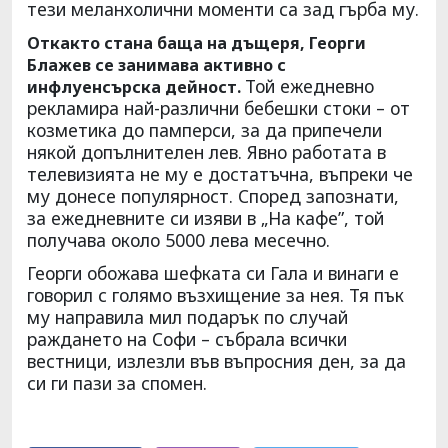
тези меланхолични моменти са зад гърба му.
Откакто стана баща на дъщеря, Георги
Блажев се занимава активно с
Той ежедневно
инфлуенсърска дейност.
рекламира най-различни бебешки стоки – от
козметика до памперси, за да припечели
някой допълнителен лев. Явно работата в
телевизията не му е достатъчна, въпреки че
му донесе популярност. Според запознати,
за ежедневните си изяви в „На кафе”, той
получава около 5000 лева месечно.
Георги обожава шефката си Гала и винаги е
говорил с голямо възхищение за нея. Тя пък
му направила мил подарък по случай
раждането на Софи – събрала всички
вестници, излезли във въпросния ден, за да
си ги пази за спомен.