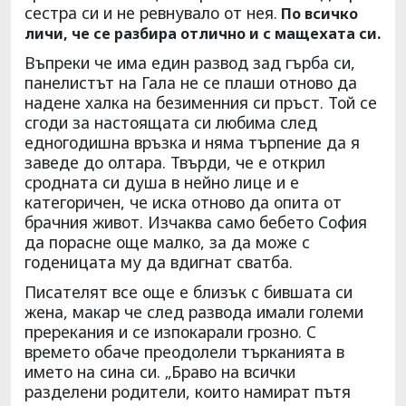
сестра си и не ревнувало от нея.
По всичко
личи, че се разбира отлично и с мащехата си.
Въпреки че има един развод зад гърба си,
панелистът на Гала не се плаши отново да
надене халка на безименния си пръст. Той се
сгоди за настоящата си любима след
едногодишна връзка и няма търпение да я
заведе до олтара. Твърди, че е открил
сродната си душа в нейно лице и e
категоричен, че иска отново да опита от
брачния живот. Изчаква само бебето София
да порасне още малко, за да може с
годеницата му да вдигнат сватба.
Писателят все още е близък с бившата си
жена, макар че след развода имали големи
пререкания и се изпокарали грозно. С
времето обаче преодолели търканията в
името на сина си. „Браво на всички
разделени родители, които намират пътя