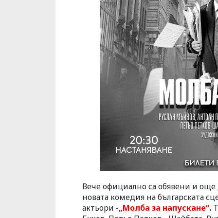
Вече официално са обявени и още 
новата комедия на българската сце
актьори
-
„Молба за напускане“
.
Т