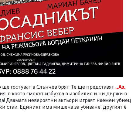
ще гостуват в Слънчев бряг. Те ще представят
,,Аз,
я, в която смехът избухва в изобилие и ни държи в
а! Двамата невероятни актьори играят наемен убиец
ки стаи. Единият има мишена за убиване, другият е