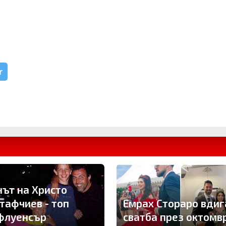
r
нът на Христо
тафчиев - топ
Емрах Стораро вдиг
флуенсър
сватба през октомв