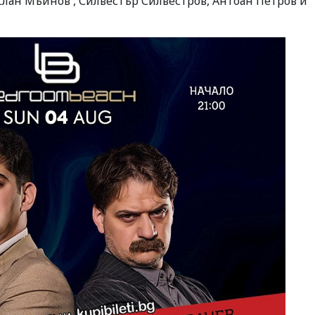
услан Мъйнов , Силвестър Силвестров, Антоан Петров и