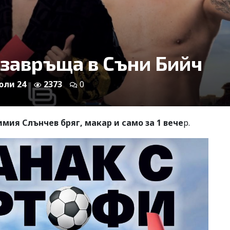
 завръща в Съни Бийч
 юли 24
2373
0
мия Слънчев бряг, макар и само за 1 вече
р.