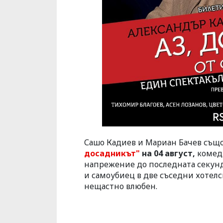
Сашо Кадиев и Мариан Бачев също 
досадникът"
на
04
август,
комеди
напрежение до последната секунд
и самоубиец в две съседни хотелс
нещастно влюбен.