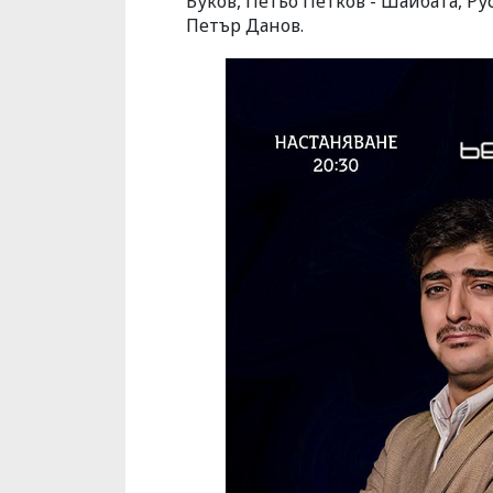
Буков, Петьо Петков - Шайбата, Р
Петър Данов.