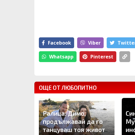
Facebook
Viber
Тwitte
Whatsapp
Pinterest
ОЩЕ ОТ ЛЮБОПИТНО
Си
Ралица: Димо,
Му
продължавай да го
ин
танцуваш тоя живот