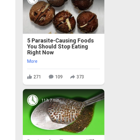
5 Parasite-Causing Foods
You Should Stop Eating
Right Now
More
271
109
373
11 h 7 min