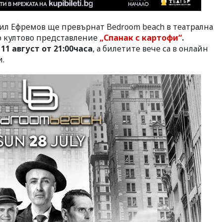
рил Ефремов ще превърнат Bedroom beach в театрална
то култово представление
„Спанак с картофи“
.
а
11 август от 21:00часа
, а билетите вече са в онлайн
.