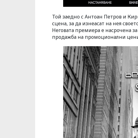
Той заедно с Антоан Петров и Ки
сцена, за да изнеасат на нея свое
Неговата премиера е насрочена з
продажба на промоционални цени