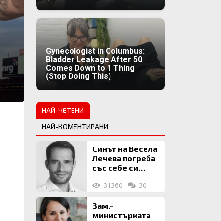
Gynecologist in Columbus:
Bladder Leakage After 50
Comes Down to 1 Thing
(Stop Doing This)
НАЙ-ЧЕТЕНИ
НАЙ-КОМЕНТИРАНИ
Синът на Весела
Лечева погреба
със себе си
биткойни за 2
31360
30
млн. евро
Зам.-
министърката