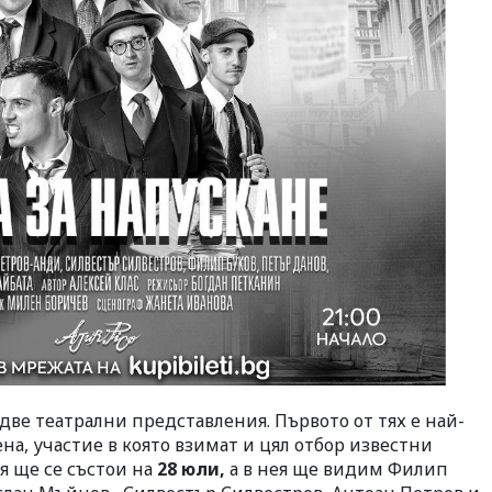
две театрални представления. Първото от тях е най-
на, участие в която взимат и цял отбор известни
я ще се състои на
28 юли,
а в нея ще видим Филип