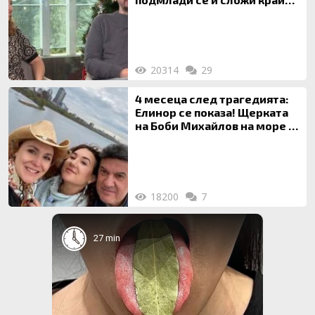
на 20-годишен брак
20314
29
4 месеца след трагедията:
Елинор се показа! Щерката
на Боби Михайлов на море с
майка си
18200
7
27 min