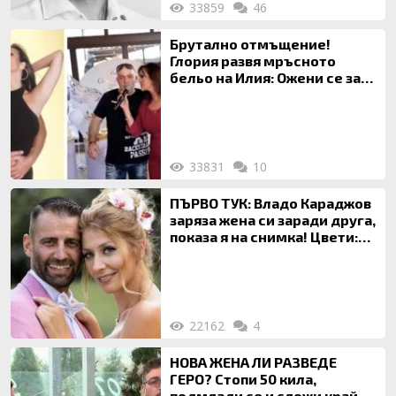
33859
46
Брутално отмъщение!
Глория развя мръсното
бельо на Илия: Ожени се за
120 кг жена, заряза Симона,
за да гледа чуждо дете!
33831
10
ПЪРВО ТУК: Владо Караджов
заряза жена си заради друга,
показа я на снимка! Цвети:
Ти си фалшив герой!
22162
4
НОВА ЖЕНА ЛИ РАЗВЕДЕ
ГЕРО? Стопи 50 кила,
подмлади се и сложи край