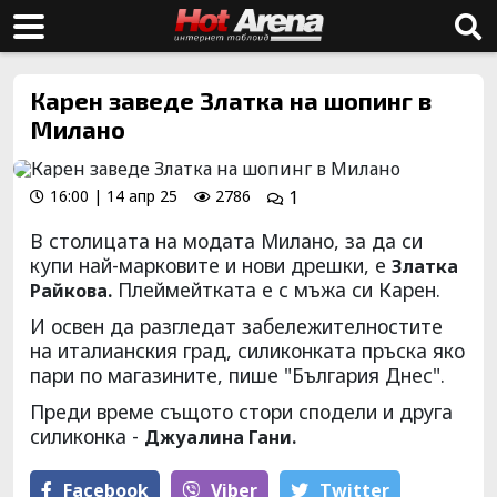
Карен заведе Златка на шопинг в
Милано
16:00 | 14 апр 25
2786
1
В столицата на модата Милано, за да си
купи най-марковите и нови дрешки, е
Златка
Плеймейтката е с мъжа си Карен.
Райкова.
И освен да разгледат забележителностите
на италианския град, силиконката пръска яко
пари по магазините, пише "България Днес".
Преди време същото стори сподели и друга
силиконка -
Джуалина Гани.
Facebook
Viber
Тwitter