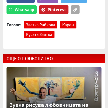
Whatsapp
Pinterest
Тагове:
Златка Райкова
Карен
Русата Златка
ОЩЕ ОТ ЛЮБОПИТНО
Зуека рисува любовницата на