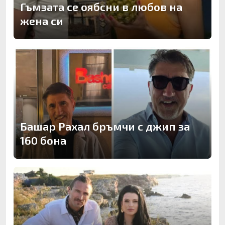
Гъмзата се оябсни в любов на
жена си
Башар Рахал бръмчи с джип за
160 бона