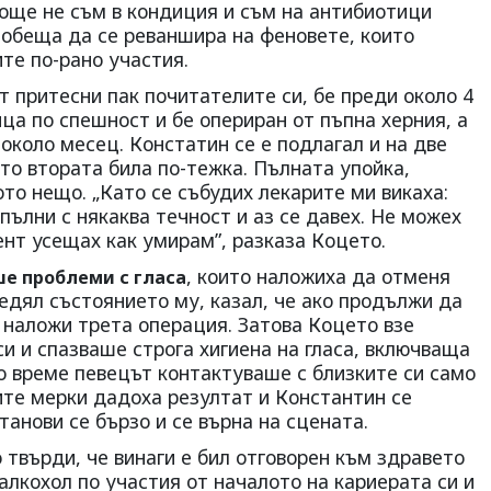
 още не съм в кондиция и съм на антибиотици
й обеща да се реваншира на феновете, които
ите по-рано участия.
т притесни пак почитателите си, бе преди около 4
ица по спешност и бе опериран от пъпна херния, а
коло месец. Констатин се е подлагал и на две
ато втората била по-тежка. Пълната упойка,
ото нещо. „Като се събудих лекарите ми викаха:
пълни с някаква течност и аз се давех. Не можех
ент усещах как умирам”, разказа Коцето.
, които наложиха да отменя
ше проблеми с гласа
ледял състоянието му, казал, че ако продължи да
 наложи трета операция. Затова Коцето взе
и и спазваше строга хигиена на гласа, включваща
о време певецът контактуваше с близките си само
ите мерки дадоха резултат и Константин се
танови се бързо и се върна на сцената.
 твърди, че винаги е бил отговорен към здравето
 алкохол по участия от началото на кариерата си и