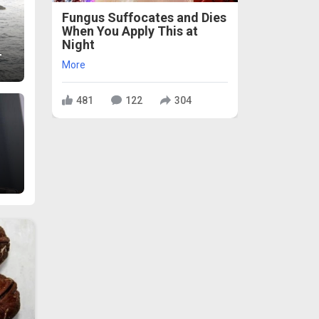
Fungus Suffocates and Dies
When You Apply This at
Night
т
More
481
122
304