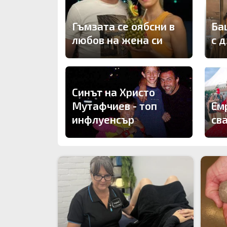
Гъмзата се оябсни в
Ба
любов на жена си
с 
Синът на Христо
Мутафчиев - топ
Ем
инфлуенсър
св