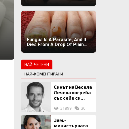
Fungus Is A Parasite, And It
Dies From A Drop Of Plain...
НАЙ-ЧЕТЕНИ
НАЙ-КОМЕНТИРАНИ
Синът на Весела
Лечева погреба
със себе си
биткойни за 2
31899
30
млн. евро
Зам.-
министърката