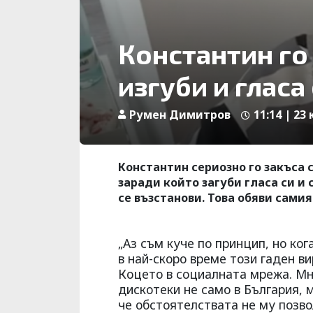
Константин го 
изгуби и гласа
Румен Димитров
11:14 | 23
Константин сериозно го закъса с
заради който загуби гласа си и
се възстанови. Това обяви самия
„Аз съм куче по принцип, но ког
в най-скоро време този гаден ви
Коцето в социалната мрежа. Мно
дискотеки не само в България, 
че обстоятелствата не му позво