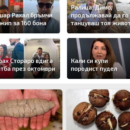
Ралица: Димо,
шар Рахал бръмчи
продължавай да го
джип за 160 бона
танцуваш тоя живо
рах Стораро вдига
Кали си купи
атба през октомври
породист пудел