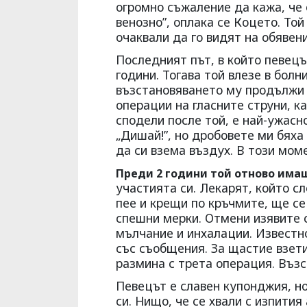
огромно съжаление да кажа, че
венозно”, оплака се Коцето. То
очаквали да го видят на обявен
Последният път, в който певецъ
години. Тогава той влезе в болн
възстановяването му продължи о
операции на гласните струни, к
сподели после той, е най-ужасн
„Дишай!”, но дробовете ми бяха 
да си взема въздух. В този мом
Преди 2 години той отново има
участията си. Лекарят, който с
пее и крещи по кръчмите, ще се
спешни мерки. Отмени изявите с
мълчание и инхалации. Известн
със съобщения. За щастие взет
размина с трета операция. Възс
Певецът е славен купонджия, но
си. Нищо, че се хвали с изпития