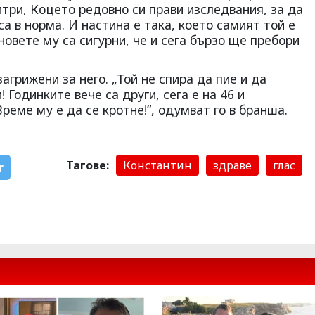
три, Коцето редовно си прави изследвания, за да
са в норма. И настина е така, което самият той е
новете му са сигурни, че и сега бързо ще пребори
агрижени за него. „Той не спира да пие и да
 Годинките вече са други, сега е на 46 и
реме му е да се кротне!”, одумват го в бранша.
Тагове:
Константин
здраве
глас
r