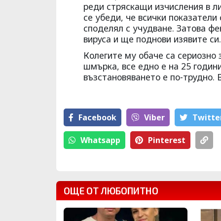
реди стряскащи изчисления в ли
се убеди, че всички показатели 
споделял с учудване. Затова фе
вируса и ще поднови изявите си.
Колегите му обаче са сериозно з
шмърка, все едно е на 25 години!
възстановяването е по-трудно. В
Facebook
Viber
Тwitte
Whatsapp
Pinterest
ОЩЕ ОТ ЛЮБОПИТНО