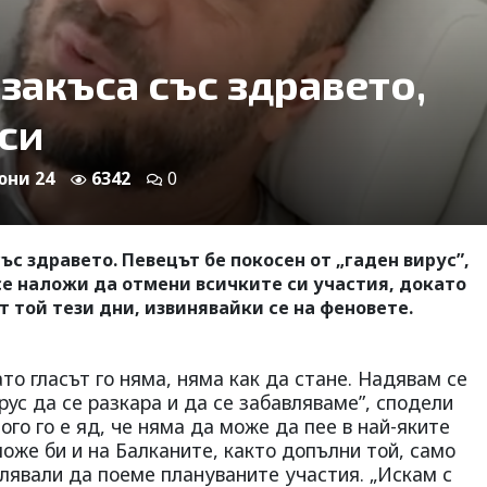
закъса със здравето,
 си
 юни 24
6342
0
ъс здравето. Певецът бе покосен от „гаден вирус”,
 се наложи да отмени всичките си участия, докато
т той тези дни, извинявайки се на феновете.
ато гласът го няма, няма как да стане. Надявам се
рус да се разкара и да се забавляваме”, сподели
го го е яд, че няма да може да пее в най-яките
може би и на Балканите, както допълни той, само
лявали да поеме плануваните участия. „Искам с