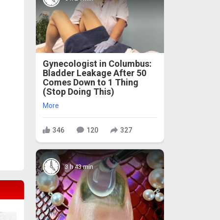
Gynecologist in Columbus:
Bladder Leakage After 50
Comes Down to 1 Thing
(Stop Doing This)
More
346
120
327
3 h 43 min