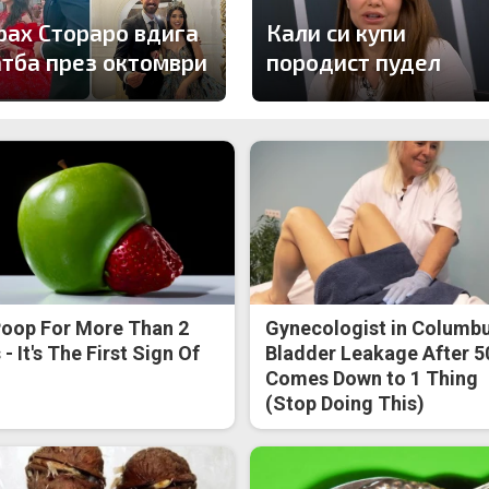
рах Стораро вдига
Кали си купи
атба през октомври
породист пудел
oop For More Than 2
Gynecologist in Columbu
- It's The First Sign Of
Bladder Leakage After 5
Comes Down to 1 Thing
(Stop Doing This)