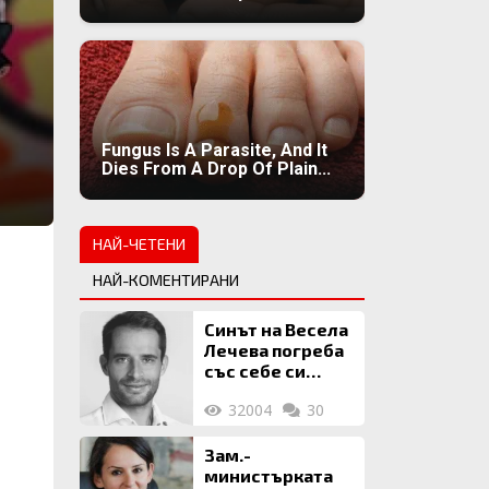
Fungus Is A Parasite, And It
Dies From A Drop Of Plain...
НАЙ-ЧЕТЕНИ
НАЙ-КОМЕНТИРАНИ
Синът на Весела
Лечева погреба
със себе си
биткойни за 2
32004
30
млн. евро
Зам.-
министърката