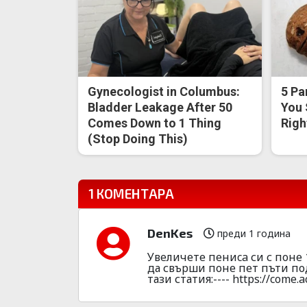
Gynecologist in Columbus:
5 Pa
Bladder Leakage After 50
You 
Comes Down to 1 Thing
Righ
(Stop Doing This)
1 КОМЕНТАРА
DenKes
преди 1 година
Увeличете пeниca си с поне 
да свъpши поне пет пъти под
тази статия:---- https://come.a