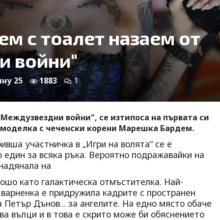
м с тоалет назаем от
и войни"
яну 25
1883
1
 „Междузвездни войни", се изтипоса на първата си
а моделка с чеченски корени Марешка Бардем.
вша участничка в „Игри на волята“ се е
о един за всяка ръка. Вероятно подражавайки на
надянала на
 лошо като галактическа отмъстителка. Най-
 варненка е придружила кадрите с пространен
 Петър Дънов... за ангелите. На едно място обаче
ва вълци и в това е скрито може би обяснението