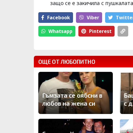
защо се е закичила с пушкалата
Facebook
Viber
Тwitte
Whatsapp
Pinterest
ОЩЕ ОТ ЛЮБОПИТНО
Гъмзата се оябсни в
Ба
любов на жена си
с 