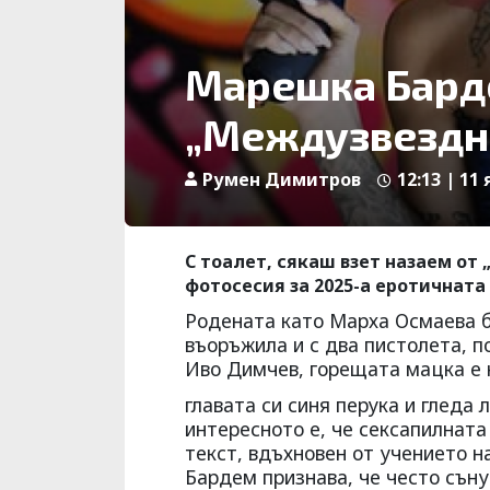
Марешка Барде
„Междузвездн
Румен Димитров
12:13 | 11 
С тоалет, сякаш взет назаем от
фотосесия за 2025-а еротичнат
Родената като Марха Осмаева би
въоръжила и с два пистолета, п
Иво Димчев, горещата мацка е 
главата си синя перука и гледа
интересното е, че сексапилната
текст, вдъхновен от учението на
Бардем признава, че често съну