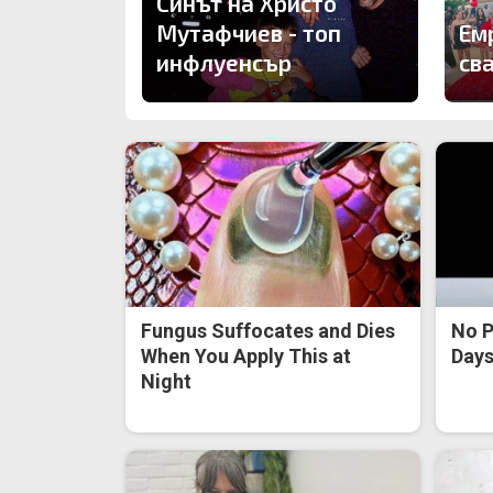
Синът на Христо
Мутафчиев - топ
Ем
инфлуенсър
св
Fungus Suffocates and Dies
No P
When You Apply This at
Days 
Night