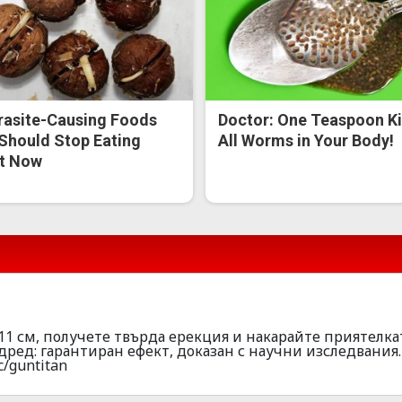
rasite-Causing Foods
Doctor: One Teaspoon Ki
Should Stop Eating
All Worms in Your Body!
t Now
11 см, получете твърда epeкция и накарайте приятелка
pед: гаpантиран ефект, доказан с научни изследвания.
c/guntitan