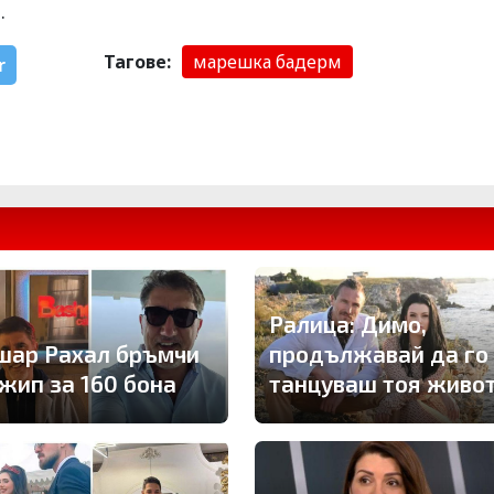
.
Тагове:
марешка бадерм
r
Ралица: Димо,
шар Рахал бръмчи
продължавай да го
джип за 160 бона
танцуваш тоя живо