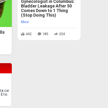
Gynecologist in Columbus:
Bladder Leakage After 50
Comes Down to 1 Thing
(Stop Doing This)
More
lls
442
185
254
та си
 Ето