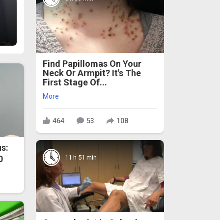
Find Papillomas On Your
Neck Or Armpit? It's The
First Stage Of...
More
464
53
108
s:
11 h 51 min
0