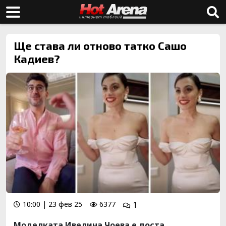
Ще става ли отново татко Сашо
Кадиев?
10:00 | 23 фев 25
6377
1
Моделката Ивелина Чоева е доста