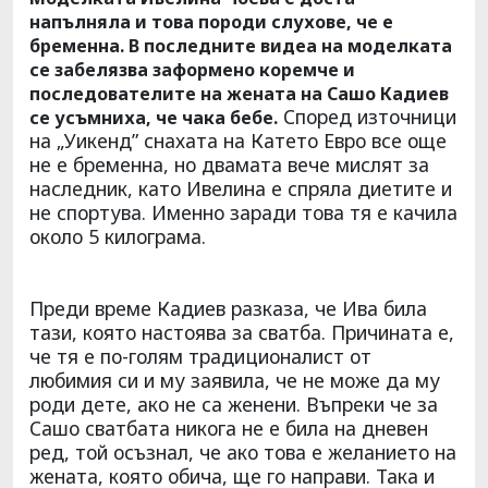
напълняла и това породи слухове, че е
бременна. В последните видеа на моделката
се забелязва заформено коремче и
последователите на жената на Сашо Кадиев
Според източници
се усъмниха, че чака бебе.
на „Уикенд” снахата на Катето Евро все още
не е бременна, но двамата вече мислят за
наследник, като Ивелина е спряла диетите и
не спортува. Именно заради това тя е качила
около 5 килограма.
Преди време Кадиев разказа, че Ива била
тази, която настоява за сватба. Причината е,
че тя е по-голям традиционалист от
любимия си и му заявила, че не може да му
роди дете, ако не са женени. Въпреки че за
Сашо сватбата никога не е била на дневен
ред, той осъзнал, че ако това е желанието на
жената, която обича, ще го направи. Така и