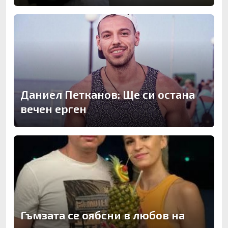
Даниел Петканов: Ще си остана
вечен ерген
Гъмзата се оябсни в любов на