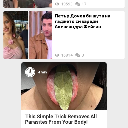
19593
17
Петър Дочев би шута на
гаджето си заради
Александра Фейгин
16814
3
4 min
This Simple Trick Removes All
Parasites From Your Body!