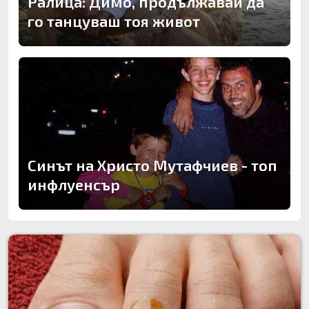
Ралица: Димо, продължавай да
го танцуваш тоя живот
Синът на Христо Мутафчиев - топ
инфлуенсър