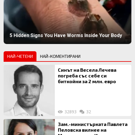
5 Hidden Signs You Have Worms Inside Your Body
НАЙ-ЧЕТЕНИ
НАЙ-КОМЕНТИРАНИ
Синът на Весела Лечева
погреба със себе си
биткойни за 2 млн. евро
32893
32
Зам.-министърката Павлета
Пеловска вилнее на