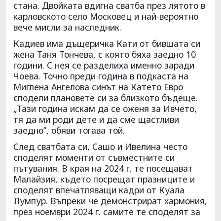
стана. Двойката вдигна сватба през лятото в
карловското село Московец и най-вероятно
вече мисли за наследник.
Кадиев има дъщеричка Кати от бившата си
жена Таня Тончева, с която бяха заедно 10
години. С нея се разделиха именно заради
Чоева. Точно преди година в подкаста на
Миглена Ангелова синът на Катето Евро
сподели плановете си за близкото бъдеще.
„Тази година искам да се оженя за Ивчето,
тя да ми роди дете и да сме щастливи
заедно”, обяви тогава той.
След сватбата си, Сашо и Ивелина често
споделят моменти от съвместните си
пътувания. В края на 2024 г. те посещават
Малайзия, където посрещат празниците и
споделят впечатляващи кадри от Куала
Лумпур. Въпреки че демонстрират хармония,
през ноември 2024 г. самите те споделят за