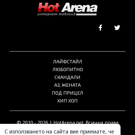
ЛАЙФСТАЙЛ
ЛЮБОПИТНО
СКАНДАЛИ
АЗ, ЖЕНАТА
ПОД ПРИЦЕЛ
ХИП ХОП
© 2010 - 2026 | HotArena.net. Всички права
запазени.
С използването на сайта вие приемате, че