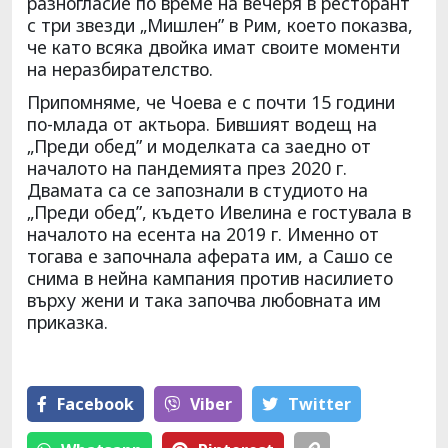
разногласие по време на вечеря в ресторант
с три звезди „Мишлен” в Рим, което показва,
че като всяка двойка имат своите моменти
на неразбирателство.
Припомняме, че Чоева е с почти 15 години
по-млада от актьора. Бившият водещ на
„Преди обед” и моделката са заедно от
началото на пандемията през 2020 г.
Двамата са се запознали в студиото на
„Преди обед”, където Ивелина е гостувала в
началото на есента на 2019 г. Именно от
тогава е започнала аферата им, а Сашо се
снима в нейна кампания против насилието
върху жени и така започва любовната им
приказка.
Facebook
Viber
Тwitter