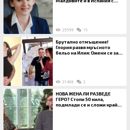
Малдивите и в Испания с
богата любовница – брокер
на недвижими имоти
25599
15
Брутално отмъщение!
Глория развя мръсното
бельо на Илия: Ожени се за
120 кг жена, заряза Симона,
за да гледа чуждо дете!
21406
2
НОВА ЖЕНА ЛИ РАЗВЕДЕ
ГЕРО? Стопи 50 кила,
подмлади се и сложи край
на 20-годишен брак