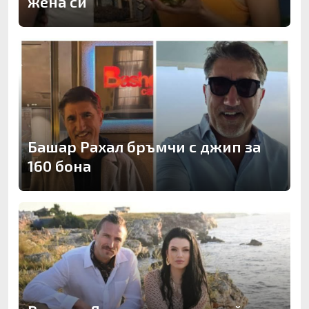
жена си
Башар Рахал бръмчи с джип за
160 бона