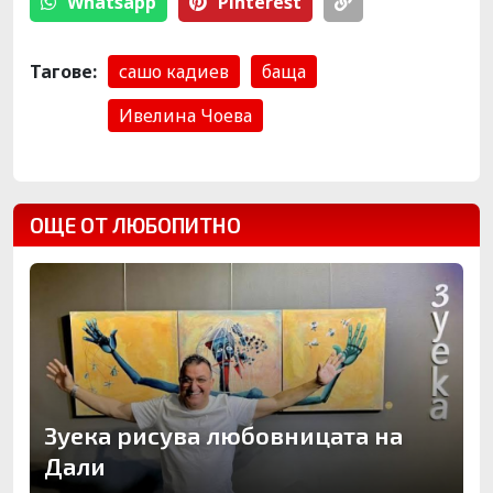
Whatsapp
Pinterest
Тагове:
сашо кадиев
баща
Ивелина Чоева
ОЩЕ ОТ ЛЮБОПИТНО
Зуека рисува любовницата на
Дали