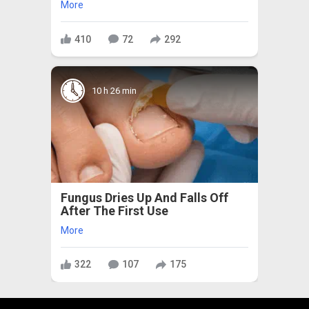
More
410
72
292
10 h 26 min
Fungus Dries Up And Falls Off
After The First Use
More
322
107
175