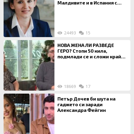
Малдивите и в Испания с
богата любовница – брокер
на недвижими имоти
24493
15
НОВА ЖЕНА ЛИ РАЗВЕДЕ
ГЕРО? Стопи 50 кила,
подмлади се и сложи край
на 20-годишен брак
18669
17
Петър Дочев би шута на
гаджето си заради
Александра Фейгин