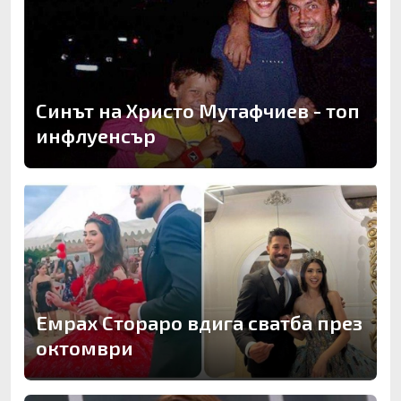
Синът на Христо Мутафчиев - топ
инфлуенсър
Емрах Стораро вдига сватба през
октомври