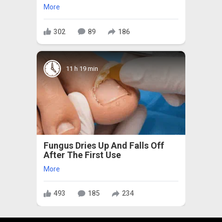
More
302
89
186
11 h 19 min
Fungus Dries Up And Falls Off
After The First Use
More
493
185
234