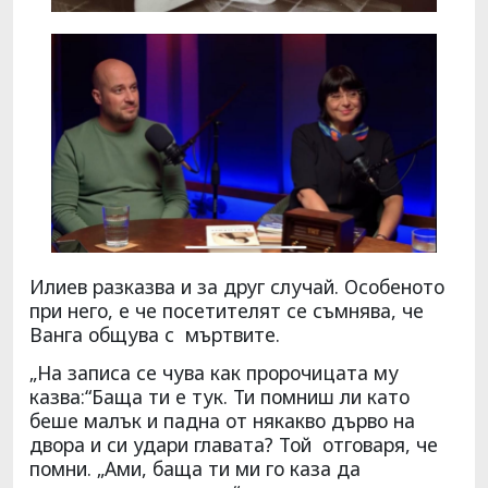
Илиев разказва и за друг случай. Особеното
при него, е че посетителят се съмнява, че
Ванга общува с мъртвите.
„На записа се чува как пророчицата му
казва:“Баща ти е тук. Ти помниш ли като
беше малък и падна от някакво дърво на
двора и си удари главата? Той отговаря, че
помни. „Ами, баща ти ми го каза да