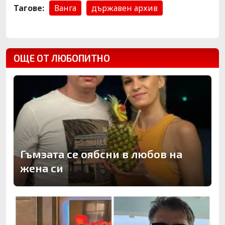
Тагове:
Ванга
държавен архив
ОЩЕ ОТ ЛЮБОПИТНО
Гъмзата се оябсни в любов на
жена си