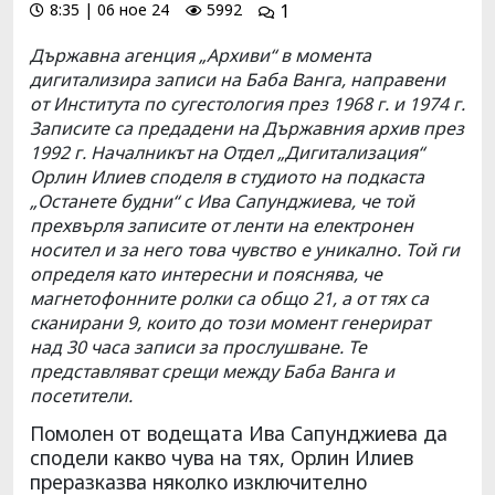
8:35 | 06 ное 24
5992
1
Държавна агенция „Архиви“ в момента
дигитализира записи на Баба Ванга, направени
от Института по сугестология през 1968 г. и 1974 г.
Записите са предадени на Държавния архив през
1992 г. Началникът на Отдел „Дигитализация“
Орлин Илиев споделя в студиото на подкаста
„Останете будни“ с Ива Сапунджиева, че той
прехвърля записите от ленти на електронен
носител и за него това чувство е уникално. Той ги
определя като интересни и пояснява, че
магнетофонните ролки са общо 21, а от тях са
сканирани 9, които до този момент генерират
над 30 часа записи за прослушване. Те
представляват срещи между Баба Ванга и
посетители.
Помолен от водещата Ива Сапунджиева да
сподели какво чува на тях, Орлин Илиев
преразказва няколко изключително