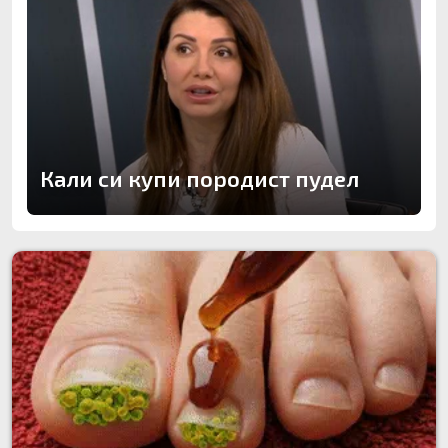
Кали си купи породист пудел