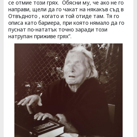
се отмие този грях. Обясни му, че ако не го
направи, щели да го чакат на някакъв съд в
Отвъдното , когато и той отиде там. Тя го
описа като бариера, при която нямало да го
пуснат по-нататък точно заради този
натрупан приживе грях“.