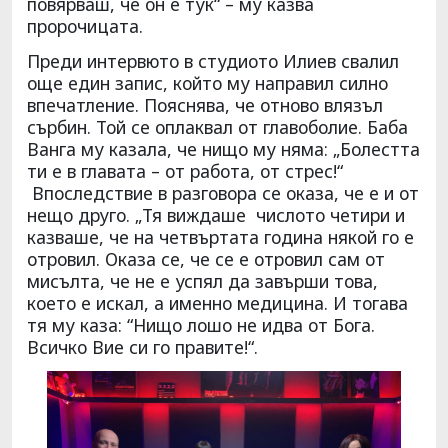
повярваш, че он е тук“ – му казва
пророчицата.
Преди интервюто в студиото Илиев свалил
още един запис, който му направил силно
впечатление. Пояснява, че отново влязъл
сърбин. Той се оплаквал от главоболие. Баба
Ванга му казала, че нищо му няма: „Болестта
ти е в главата – от работа, от стрес!“
Впоследствие в разговора се оказа, че е и от
нещо друго. „Тя виждаше числото четири и
казваше, че на четвъртата година някой го е
отровил. Оказа се, че се е отровил сам от
мисълта, че не е успял да завърши това,
което е искал, а именно медицина. И тогава
тя му каза: “Нищо лошо не идва от Бога.
Всичко Вие си го правите!“.