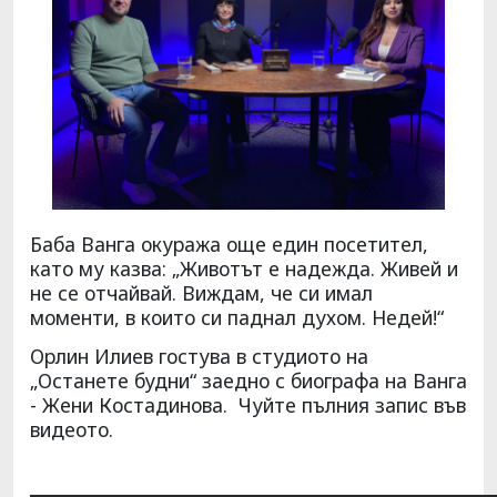
Баба Ванга окуража още един посетител,
като му казва: „Животът е надежда. Живей и
не се отчайвай. Виждам, че си имал
моменти, в които си паднал духом. Недей!“
Орлин Илиев гостува в студиото на
„Останете будни“ заедно с биографа на Ванга
- Жени Костадинова. Чуйте пълния запис във
видеото.