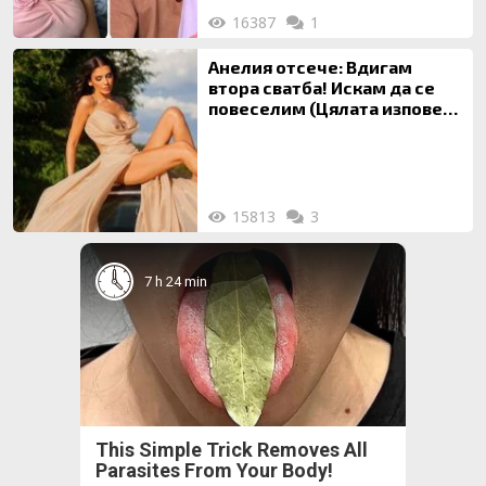
16387
1
Анелия отсече: Вдигам
втора сватба! Искам да се
повеселим (Цялата изповед
ТУК)
15813
3
7 h 24 min
This Simple Trick Removes All
Parasites From Your Body!