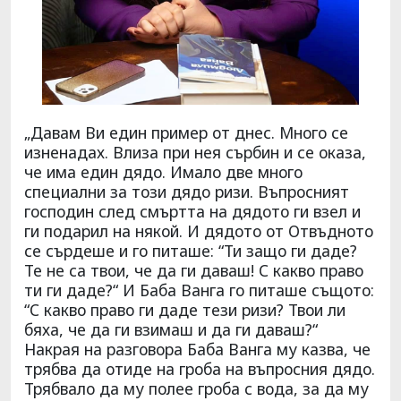
„Давам Ви един пример от днес. Много се
изненадах. Влиза при нея сърбин и се оказа,
че има един дядо. Имало две много
специални за този дядо ризи. Въпросният
господин след смъртта на дядото ги взел и
ги подарил на някой. И дядото от Отвъдното
се сърдеше и го питаше: “Ти защо ги даде?
Те не са твои, че да ги даваш! С какво право
ти ги даде?“ И Баба Ванга го питаше същото:
“С какво право ги даде тези ризи? Твои ли
бяха, че да ги взимаш и да ги даваш?“
Накрая на разговора Баба Ванга му казва, че
трябва да отиде на гроба на въпросния дядо.
Трябвало да му полее гроба с вода, за да му