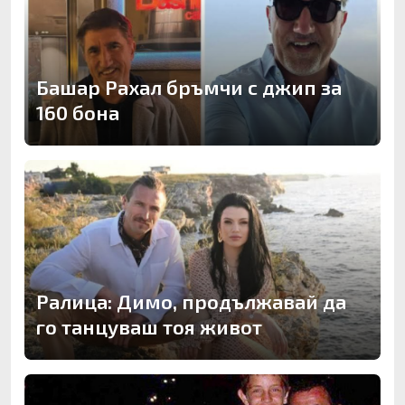
Башар Рахал бръмчи с джип за
160 бона
Ралица: Димо, продължавай да
го танцуваш тоя живот