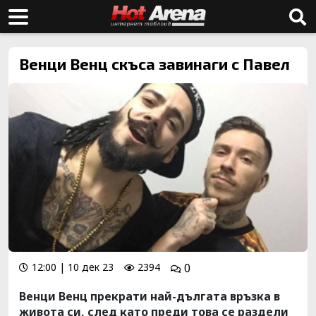
Венци Венц скъса завинаги с Павел
12:00 | 10 дек 23
2394
0
Венци Венц прекрати най-дългата връзка в
живота си, след като преди това се раздели