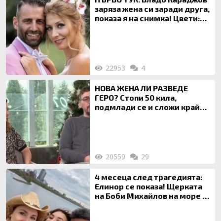
заряза жена си заради друга,
показа я на снимка! Цвети:
Ти си фалшив герой!
22953
4
НОВА ЖЕНА ЛИ РАЗВЕДЕ
ГЕРО? Стопи 50 кила,
подмлади се и сложи край
на 20-годишен брак
20559
29
4 месеца след трагедията:
Елинор се показа! Щерката
на Боби Михайлов на море с
майка си