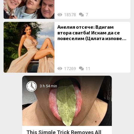
18578
7
Анелия отсече: Вдигам
втора сватба! Искам да се
повеселим (Цялата изповед
ТУК)
17269
11
3 h 54 min
This Simple Trick Removes All