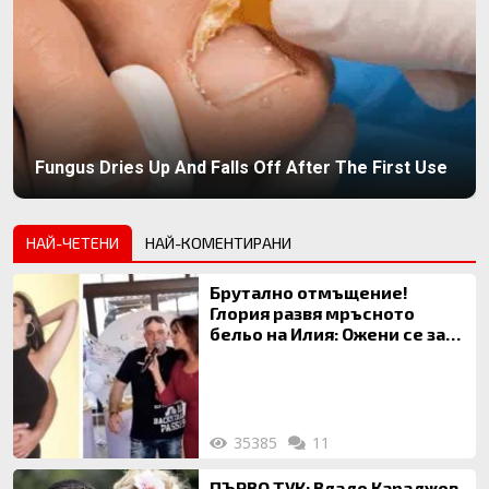
Fungus Dries Up And Falls Off After The First Use
НАЙ-ЧЕТЕНИ
НАЙ-КОМЕНТИРАНИ
Брутално отмъщение!
Глория развя мръсното
бельо на Илия: Ожени се за
120 кг жена, заряза Симона,
за да гледа чуждо дете!
35385
11
ПЪРВО ТУК: Владо Караджов