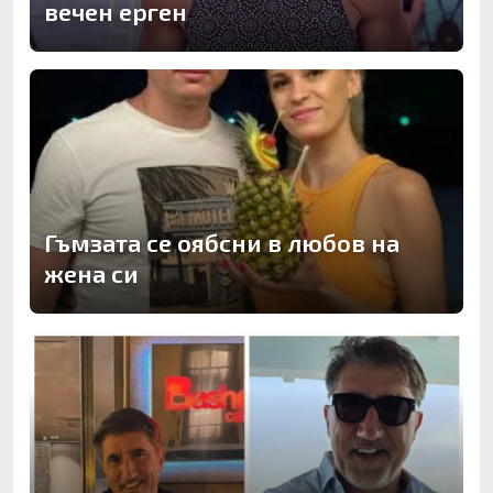
вечен ерген
Гъмзата се оябсни в любов на
жена си