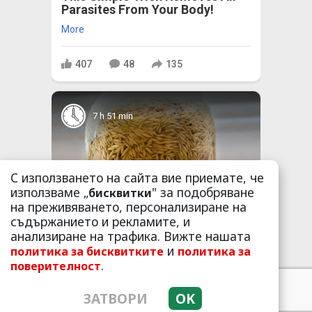
Parasites From Your Body!
More
407
48
135
7 h 51 min
С използването на сайта вие приемате, че
използваме „
" за подобряване
бисквитки
на преживяването, персонализиране на
съдържанието и рекламите, и
One Teaspoon And All The
анализиране на трафика. Вижте нашата
Worms In The Body Die Instantly
и
политика за бисквитките
политика за
More
.
поверителност
490
121
86
ЗАТВОРИ
OK