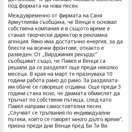
под формата на нова песен.
Междувременно от фирмата на Саня
Армутлиева съобщиха, че Венци е основал
собствена компания и в същото време е
станал творчески директор в рекламна
агенция. Явно има достатъчно енергия, за да
блести на всички фронтове, откакто е
разведен. От „Вирджиния рекърдс”
съобщават също, че Павел и Венци са
решили да се разделят още преди няколко
месеца. В края на март те празнуваха 10
години работа рамо до рамо. За раздялата
им обаче се говореше отдавна. Още преди 3
години стана ясно, че двамата обмислят да
тръгнат по собствени пътища, след като
Павел направи самостоятелна песен.
„Случват се тръгвания по индивидуални
пътеки, които се говорят много дълго време”,
призна преди дни Венци пред Би Ти Ви.