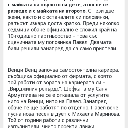
с майката на първото си дете, а после се
С тези две
разведе и с майката на второто.
жени, както и с останалите си половинки,
рапърът изкара доста кратко. Преди няколко
седмици обаче официално е сложил край на
10-годишно партньорство – това със
сценичната му половинка Павел. Двамата
били решили занапред да са само приятели.
Венци Венц започва самостоятелна кариера,
съобщиха официално от фирмата, с която
той работи от зората на кариерата си –
„Вирджиния рекърдс”. Шефката му Саня
Армутлиева не се е отказала от услугите
нито на Венци, нито на Павел. Занапред
обаче те ще работят по отделно. Павел вече
пусна нова песен в дует с Михаела Маринова.
Той от години работи с различни
изпълнители, чиито проекти движи