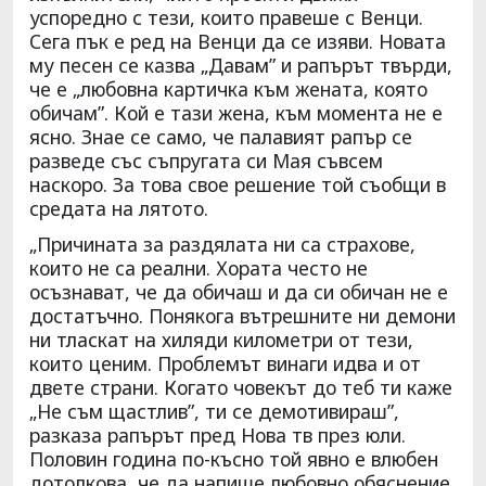
успоредно с тези, които правеше с Венци.
Сега пък е ред на Венци да се изяви. Новата
му песен се казва „Давам” и рапърът твърди,
че е „любовна картичка към жената, която
обичам”. Кой е тази жена, към момента не е
ясно. Знае се само, че палавият рапър се
разведе със съпругата си Мая съвсем
наскоро. За това свое решение той съобщи в
средата на лятото.
„Причината за раздялата ни са страхове,
които не са реални. Хората често не
осъзнават, че да обичаш и да си обичан не е
достатъчно. Понякога вътрешните ни демони
ни тласкат на хиляди километри от тези,
които ценим. Проблемът винаги идва и от
двете страни. Когато човекът до теб ти каже
„Не съм щастлив”, ти се демотивираш”,
разказа рапърът пред Нова тв през юли.
Половин година по-късно той явно е влюбен
дотолкова, че да напише любовно обяснение