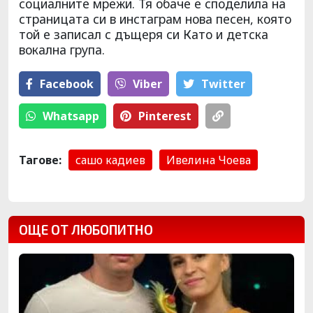
социалните мрежи. Тя обаче е споделила на
страницата си в инстаграм нова песен, която
той е записал с дъщеря си Като и детска
вокална група.
Facebook
Viber
Тwitter
Whatsapp
Pinterest
Тагове:
сашо кадиев
Ивелина Чоева
ОЩЕ ОТ ЛЮБОПИТНО