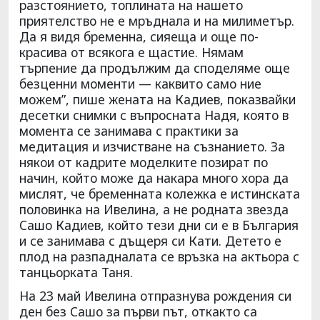
разстоянието, топлината на нашето
приятелство не е мръднала и на милиметър.
Да я видя бременна, сияеща и още по-
красива от всякога е щастие. Нямам
търпение да продължим да споделяме още
безценни моменти — каквито само ние
можем”, пише жената на Кадиев, показвайки
десетки снимки с въпросната Надя, която в
момента се занимава с практики за
медитация и изчистване на съзнанието. За
някои от кадрите моделките позират по
начин, който може да накара много хора да
мислят, че бременната колежка е истинската
половинка на Ивелина, а не родната звезда
Сашо Кадиев, който тези дни си е в България
и се занимава с дъщеря си Кати. Детето е
плод на разпадналата се връзка на актьора с
танцьорката Таня.
На 23 май Ивелина отпразнува рождения си
ден без Сашо за първи път, откакто са