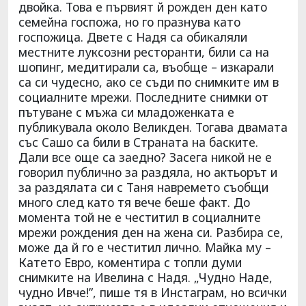
двойка. Това е първият й рожден ден като
семейна госпожа, но го празнува като
госпожица. Двете с Надя са обикаляли
местните луксозни ресторанти, били са на
шопинг, медитирали са, въобще – изкарали
са си чудесно, ако се съди по снимките им в
социалните мрежи. Последните снимки от
пътуване с мъжа си младоженката е
публикувала около Великден. Тогава двамата
със Сашо са били в Страната на баските.
Дали все още са заедно? Засега никой не е
говорил публично за раздяла, но актьорът и
за раздялата си с Таня навремето съобщи
много след като тя вече беше факт. До
момента той не е честитил в социалните
мрежи рождения ден на жена си. Разбира се,
може да й го е честитил лично. Майка му –
Катето Евро, коментира с топли думи
снимките на Ивелина с Надя. „Чудно Наде,
чудно Ивче!”, пише тя в Инстаграм, но всички