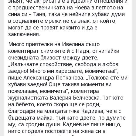
знаят, че актрисата е в идеални отношения и
с предшественичката на Чоева в леглото на
сина си – Таня, така че нейните хубави думи
в социалните мрежи не са знак, от който
могат да се правят каквито и да е
заключения.
Много приятелки на Ивелина също
коментират снимките й с Надя, отчитайки
очевидната близост между двете.
„Излъчвате спокойствие, свобода и любов
заедно! Много ми харесвате, момичетаа!”,
пише Александра Петканова. „Толкова сте ми
хубави заедно! Още такива моменти ви
пожелавам, момичета”, коментира
журналистката Валерия Белчевска. Таткото
на бебето, което скоро ще се роди,
благодари на младата г-жа Кадиева, че е с
бъдещата майка, тъй като двете, по думите
му, са сродни души. Кадиев не пише нищо,
нито споделя постовете на жена си в