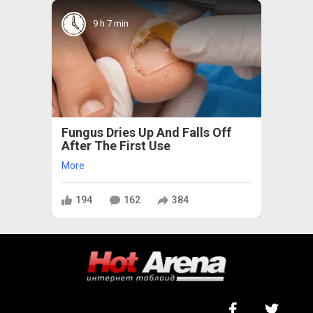
9 h 7 min
Fungus Dries Up And Falls Off
After The First Use
More
194
162
384