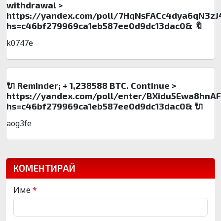
withdrawal >
https://yandex.com/poll/7HqNsFACc4dya6qN3zJ
hs=c46bf279969ca1eb587ee0d9dc13dac0& 🔖
k0747e
🔌 Reminder; + 1,238588 BTC. Continue >
https://yandex.com/poll/enter/BXidu5Ewa8hnA
hs=c46bf279969ca1eb587ee0d9dc13dac0& 🔌
aog3fe
КОМЕНТИРАЙ
Име
*