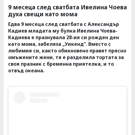
9 месеца след сватбата Ивелина Чоева
духа свещи като мома
Едва 9 месеца след сватбата с Александър
Кадиев младата му булка Ивелина Чоева-
Кадиева е празнувала 28-ия си рожден ден
като мома, забеляза „Уикенд”. Вместо с
любимия си, както обикновено правят прясно
омъжените жени, тя е разделила тортата за
своя празник с бременна приятелка, и то
отвъд океана.