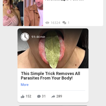
16324
1
9 h 44 min
This Simple Trick Removes All
Parasites From Your Body!
More
152
31
289