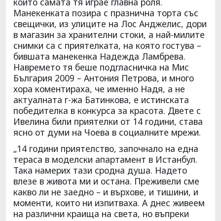
които самата тя играе главна роля.
Манекенката позира с празнична торта със
свещички, из улиците на Лос Анджелис, дори
в магазин за хранителни стоки, а най-милите
снимки са с приятелката, на която гостува –
бившата манекенка Надежда Ламбрева.
Навремето тя беше подгласничка на Мис
България 2009 – Антония Петрова, и много
хора коментираха, че именно Надя, а не
актуалната г-жа Батинкова, е истинската
победителка в конкурса за красота. Двете с
Ивелина били приятелки от 14 години, става
ясно от думи на Чоева в социалните мрежи.
„14 години приятелство, започнало на една
тераса в моделски апартамент в Истанбул.
Така намерих тази сродна душа. Надето
влезе в живота ми и остана. Преживели сме
какво ли не заедно – и върхове, и тишини, и
моменти, които ни изпитваха. А днес живеем
на различни краища на света, но въпреки