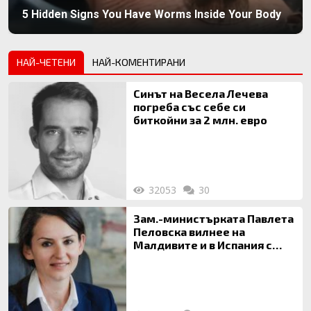
5 Hidden Signs You Have Worms Inside Your Body
НАЙ-ЧЕТЕНИ
НАЙ-КОМЕНТИРАНИ
Синът на Весела Лечева
погреба със себе си
биткойни за 2 млн. евро
32053
30
Зам.-министърката Павлета
Пеловска вилнее на
Малдивите и в Испания с
богата любовница – брокер
на недвижими имоти