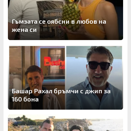
Гъмзата се оябсни в любов на
жена си
Башар Рахал бръмчи с джип за
160 бона