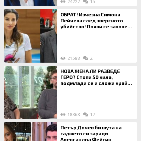
24227
15
ОБРАТ! Изчезна Симона
Пейчева след зверското
убийство! Появи се заповед
за локализирането й
21588
2
НОВА ЖЕНА ЛИ РАЗВЕДЕ
ГЕРО? Стопи 50 кила,
подмлади се и сложи край
на 20-годишен брак
18368
17
Петър Дочев би шута на
гаджето си заради
Александра Фейгин