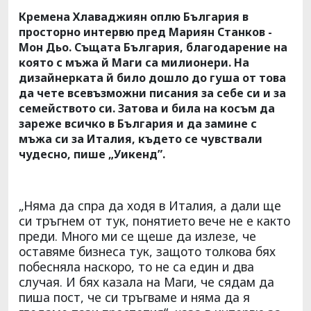
Кремена Хлаваджиян оплю България в
просторно интервю пред Мариян Станков -
Мон Дьо. Същата България, благодарение на
която с мъжа й Маги са милионери. На
дизайнерката й било дошло до гуша от това
да чете всевъзможни писания за себе си и за
семейството си. Затова и била на косъм да
зареже всичко в България и да замине с
мъжа си за Италия, където се чувствали
чудесно, пише „Уикенд”.
„Няма да спра да ходя в Италия, а дали ще
си тръгнем от тук, понятието вече не е както
преди. Много ми се щеше да излезе, че
оставяме бизнеса тук, защото толкова бях
побесняла наскоро, то не са един и два
случая. И бях казала на Маги, че сядам да
пиша пост, че си тръгваме и няма да я