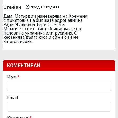
Стефан
преди 2 години
Дам, Магърдич изневерява на Кремена
с приятелка на бившата адреналинка
Ради Чушева и Тери Свечева!
Момичето не е чиста българка а е на
половина украинка или рускиня. С
кестенява дълга коса и сини очи не
много висока.
КОМЕНТИРАЙ
Име
*
Email
Коментар
*