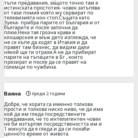
тъпи предавания, защото точно там е
истинската простотия- човек затъпява
от тази помия която му сервират по
телевизията нон стоп.Същата като
Зуека- прибра парите от България и от
българите и после започна да
плюе.Нека тая грозна крава и
клошарския и мъж дето изглежда, че
не се къпе да ходят в Италия и да
правят там бизнес, да видим дали
някой ще ги отрази.А не да прибират
парите на тъпаците в Бг , които
презират и после да се правят на
големци по чужбина.
Ваяна
преди 2 години
Добре, че хората са именно толкова
прости и толкова ниско ниво, че да има
кой да им гледа посредствените
предавания, че то интелигентен човек
не би изтърпял посредствеността им и
1 минута да я гледа и да си похаби
ценното време от живота.