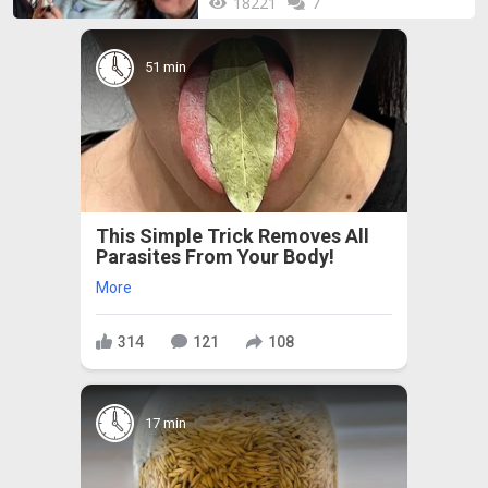
18221
7
51 min
This Simple Trick Removes All
Parasites From Your Body!
More
314
121
108
17 min