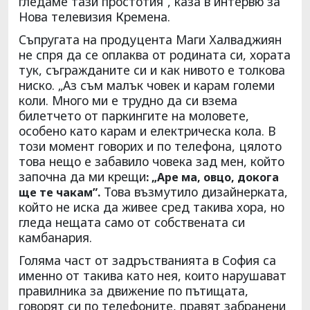
гледаме тази простотия“, каза в интервю за
Нова телевизия Кремена.
Съпругата на продуцента Маги Халваджиян
не спря да се оплаква от родината си, хората
тук, съгражданите си и как нивото е толкова
ниско. „Аз съм малък човек и карам големи
коли. Много ми е трудно да си взема
билетчето от паркингите на моловете,
особено като карам и електрическа кола. В
този момент говорих и по телефона, цялото
това нещо е забавило човека зад мен, който
започна да ми крещи
: „Аре ма, овцо, докога
Това възмутило дизайнерката,
ще те чакам”.
който не иска да живее сред такива хора, но
гледа нещата само от собствената си
камбанария.
Голяма част от задръстванията в София са
именно от такива като нея, които нарушават
правилника за движение по пътищата,
говорят си по телефоните, правят забранени