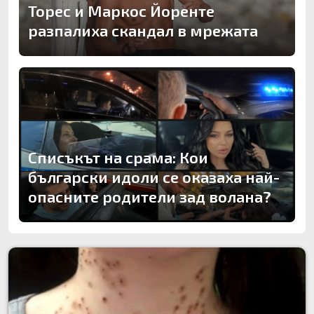
Торес и Маркос Йоренте
разпалиха скандал в мрежата
Списъкът на срама: Кои
български идоли се оказаха най-
опасните родители зад волана?