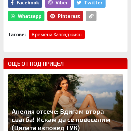
Facebook
Viber
Тwitter
Whatsapp
Pinterest
Тагове:
Кремена Халваджиян
ОЩЕ ОТ ПОД ПРИЦЕЛ
Анелия отсече: Вдигам втора
сватба! Искам да се повеселим
(Цялата изповед ТУК)