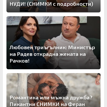
НУДИ! (СНИМКИ с подробности)
Любовен триъгълник: Министър
на Радев открадна жената на
Рачков!
Романтика или мъжка дружба?
Пикантни СНИМКИ на Феран