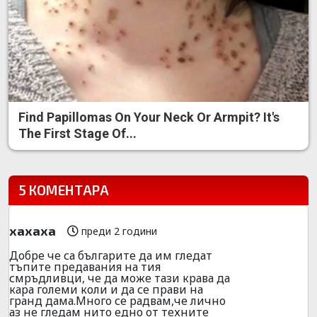
Find Papillomas On Your Neck Or Armpit? It's
The First Stage Of...
5 КОМЕНТАРА
хахаха
преди 2 години
Добре че са българите да им гледат
тъпите предавания на тия
смръдливци, че да може тази крава да
кара големи коли и да се прави на
гранд дама.Много се радвам,че лично
аз не гледам нито едно от техните