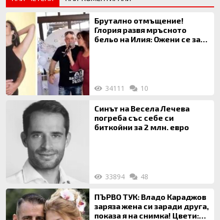
Брутално отмъщение!
Глория развя мръсното
бельо на Илия: Ожени се за
120 кг жена, заряза Симона,
за да гледа чуждо дете!
34111
10
Синът на Весела Лечева
погреба със себе си
биткойни за 2 млн. евро
33894
48
ПЪРВО ТУК: Владо Караджов
заряза жена си заради друга,
показа я на снимка! Цвети: