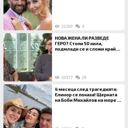
Ти си фалшив герой!
22260
4
НОВА ЖЕНА ЛИ РАЗВЕДЕ
ГЕРО? Стопи 50 кила,
подмлади се и сложи край
на 20-годишен брак
20377
29
4 месеца след трагедията:
Елинор се показа! Щерката
на Боби Михайлов на море с
майка си