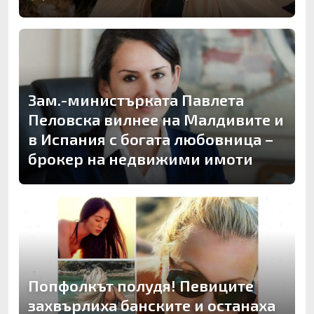
Зам.-министърката Павлета
Пеловска вилнее на Малдивите и
в Испания с богата любовница –
брокер на недвижими имоти
Попфолкът полудя! Певиците
захвърлиха банските и останаха