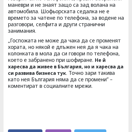
маневри и не знаят защо са зад волана на
автомобила. Шофьорската седалка не е
времето за чатене по телефона, за водене на
разговори, селфита и други странични
занимания.
„Госпожата не може да чака да се променят
хората, но някой е длъжен нея да я чака на
колонката в мола да си говори по телефона,
което е забранено при шофиране.
Не й
харесва да живее в България, но и харесва да
. Точно зари такива
си развива бизнеса тук
като нея България няма да се промени” –
коментират в социалните мрежи.