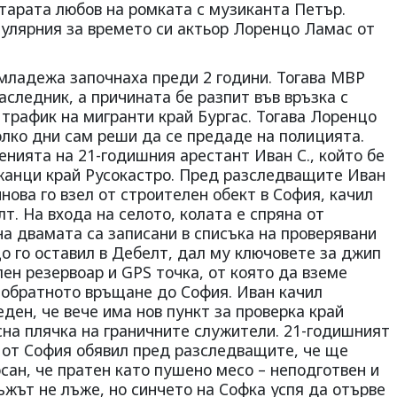
тарата любов на ромката с музиканта Петър.
улярния за времето си актьор Лоренцо Ламас от
младежа започнаха преди 2 години. Тогава МВР
аследник, а причината бе разпит във връзка с
трафик на мигранти край Бургас. Тогава Лоренцо
олко дни сам реши да се предаде на полицията.
нията на 21-годишния арестант Иван С., който бе
жанци край Русокастро. Пред разследващите Иван
нова го взел от строителен обект в София, качил
т. На входа на селото, колата е спряна от
а двамата са записани в списъка на проверявани
цо го оставил в Дебелт, дал му ключовете за джип
лен резервоар и GPS точка, от която да вземе
а обратното връщане до София. Иван качил
еден, че вече има нов пункт за проверка край
сна плячка на граничните служители. 21-годишният
 от София обявил пред разследващите, че ще
сан, че пратен като пушено месо – неподготвен и
жът не лъже, но синчето на Софка успя да отърве