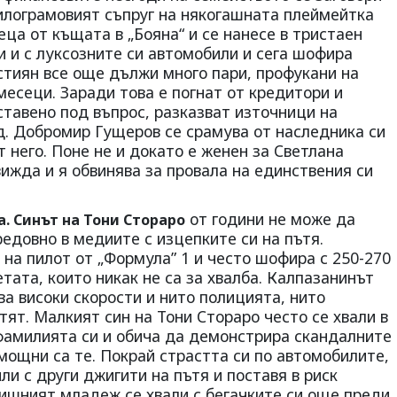
килограмовият съпруг на някогашната плеймейтка
еца от къщата в „Бояна“ и се нанесе в тристаен
 и с луксозните си автомобили и сега шофира
стиян все още дължи много пари, профукани на
месеци. Заради това е погнат от кредитори и
тавено под въпрос, разказват източници на
д. Добромир Гущеров се срамува от наследника си
т него. Поне не и докато е женен за Светлана
ижда и я обвинява за провала на единствения си
от години не може да
а. Синът на Тони Стораро
редовно в медиите с изцепките си на пътя.
на пилот от „Формула” 1 и често шофира с 250-270
тата, които никак не са за хвалба. Калпазанинът
ва високи скорости и нито полицията, нито
тят. Малкият син на Тони Стораро често се хвали в
фамилията си и обича да демонстрира скандалните
 мощни са те. Покрай страстта си по автомобилите,
ли с други джигити на пътя и поставя в риск
дишният младеж се хвали с бегачките си още преди