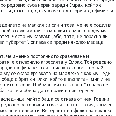
ро редовно къса нерви заради Емрах, който е
 спи до късно, да купонясва до зори и да фучи със
дението на малкия си син и това, че не е ходил в
, който сме имали, за малкият е малко в другия
тет. Често му казвам: „Абе, тате, не порасна ли
този пубертет“, оплака се преди няколко месеца
т, че именно постоянното сравняване и
атя, е отключило агресията у Емрах. Той редовно
аради шофирането си с висока скорост, но най-
 му се оказа връзката на младежа с как му Теди
общо с брат си Фики, който е възпитан, мил и не
и, нито с жени. Най-малкият от клана Стораро не
атко си и обича да се прави на интересен.
аследница, чийто баща се отказа от нея. Години
редовно бе героиня в някоя жълта статия, жлъчен
морал и ценности. Ветеранът на фолка на няколко