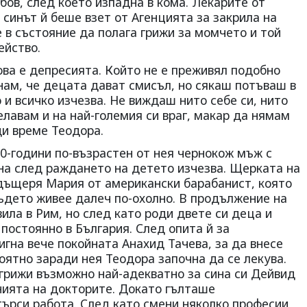
ов, след което изпадна в кома. Лекарите от
о синът й беше взет от Агенцията за закрила на
е в състояние да полага грижи за момчето и той
ейство.
Това е депресията. Който не е преживял подобно
Знам, че децата дават смисъл, но сякаш потъваш в
 и всичко изчезва. Не виждаш нито себе си, нито
желавам и на най-големия си враг, макар да нямам
ди време Теодора.
20-години по-възрастен от нея чернокож мъж с
ина след раждането на детето изчезва. Щерката на
дъщеря Мария от американски барабанист, която
където живее далеч по-охолно. В продължение на
вила в Рим, но след като роди двете си деца и
 постоянно в България. След опита й за
гна вече покойната Анахид Тачева, за да внесе
оятно заради нея Теодора започна да се лекува.
 грижи възможно най-адекватно за сина си Дейвид
нията на докторите. Докато гълташе
търси работа. След като смени няколко професии,