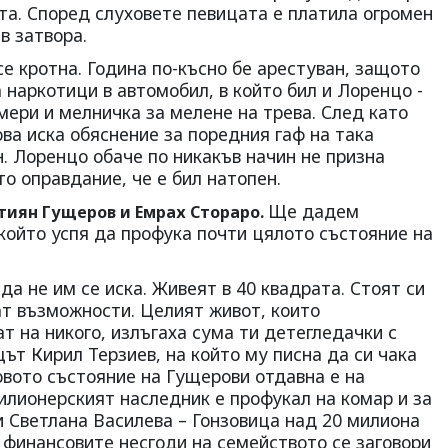
ата. Според слуховете певицата е платила огромен
в затвора.
се кротна. Година по-късно бе арестуван, защото
наркотици в автомобил, в който бил и Лоренцо -
мери и мелничка за мелене на трева. След като
ва иска обяснение за поредния гаф на така
н. Лоренцо обаче по никакъв начин не призна
то оправдание, че е бил натопен.
Ще дадем
тиян Гущеров и Емрах Стораро.
който успя да профука почти цялото състояние на
 да не им се иска. Живеят в 40 квадрата. Стоят си
ат възможности. Целият живот, които
т на никого, излъгаха сума ти детегледачки с
цът Кирил Терзиев, на който му писна да си чака
овото състояние на Гущерови отдавна е на
милионерският наследник е профукал на комар и за
и Светлана Василева – Гонзовица над 20 милиона
а финансовите несгоди на семейството се заговори