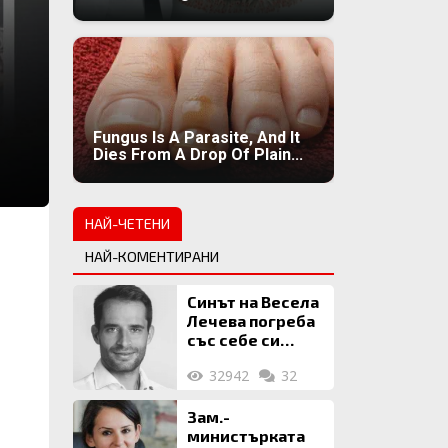
Fungus Is A Parasite, And It
Dies From A Drop Of Plain...
НАЙ-ЧЕТЕНИ
НАЙ-КОМЕНТИРАНИ
Синът на Весела
Лечева погреба
със себе си
биткойни за 2
32942
32
млн. евро
Зам.-
министърката