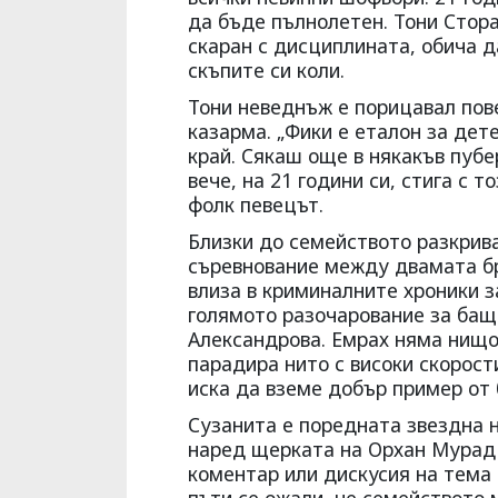
да бъде пълнолетен. Тони Стора
скаран с дисциплината, обича да
скъпите си коли.
Тони неведнъж е порицавал пове
казарма. „Фики е еталон за дете
край. Сякаш още в някакъв пубер
вече, на 21 години си, стига с 
фолк певецът.
Близки до семейството разкрива
съревнование между двамата бр
влиза в криминалните хроники з
голямото разочарование за баща
Александрова. Емрах няма нищо 
парадира нито с високи скорост
иска да вземе добър пример от б
Сузанита е поредната звездна н
наред щерката на Орхан Мурад 
коментар или дискусия на тема 