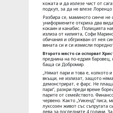
кожата и да излезе чист от саг
подкуп, за да не влезе Лоренцо 
Разбира се, маминото синче не 
униформените откриха два вида 
кокаин и канабис. Полицията на
излиза от килията, Софи Марино
обичания и обгрижван от нея си
вината си и си измисли поредно
Второто място си оспорват Хрис
преднина на по-едрия баровец, 
баща си Добромир.
„Нямат пари и това е, колкото и
вкъщи, не излизат, защото ням
демонстрират, е фарс. Не плаща
пари”, разкри преди време боре
парите от семейството. Финанс
червено. Както „Уикенд” писа, 
луксозен живот със съпругата с
лева за последните 4 години. З