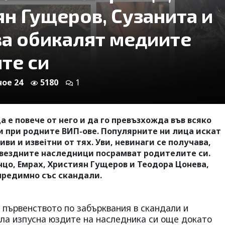
ян Гущеров, Сузанита и
а обикалят медиите
те си
ное 24
5180
1
 е повече от него и да го превъзхожда във всяко
и при родните ВИП-ове. Популярните ни лица искат
ви и извеiтни от тях. Уви, невинаги се получава,
 звездните наследници посрамват родителите си.
цо, Емрах, Християн Гущеров и Теодора Цонева,
предимно със скандали.
 първенството по забърквания в скандали и
рла изпусна юздите на наследника си още докато