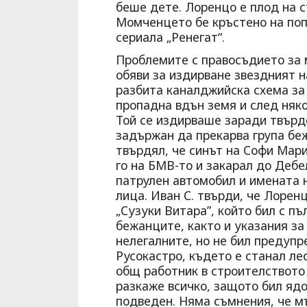
беше дете. Лоренцо е плод на с
Момченцето бе кръстено на поп
сериала „Ренегат“.
Проблемите с правосъдието за 
обяви за издирване звездният н
разбита каналджийска схема за 
пропадна вдън земя и след няк
Той се издирваше заради твърде
задържан да прекарва група бе
твърдял, че синът на Софи Мари
го на БМВ-то и закарал до Дебел
патрулен автомобил и имената н
лица. Иван С. твърди, че Лорен
„Сузуки Витара”, който бил с пъ
бежанците, както и указания з
нелегалните, но не бил предупр
Русокастро, където е станал ле
общ работник в строителството
разкаже всичко, защото бил ядо
подведен. Няма съмнения, че мъ