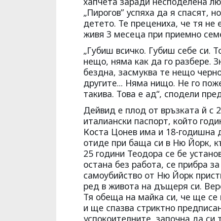
хапчета заради несподелена люб
„Пирогов” успяха да я спасят, н
детето. Те прецениха, че тя не 
живя 3 месеца при приемно сем
„Губиш всичко. Губиш себе си. 
нещо, няма как да го разбере. 
бездна, засмуква те нещо черно
другите... Няма нищо. Не го по
такива. Това е ад“, сподели пре
Дейвид е плод от връзката й с 
италиански паспорт, който год
Коста Цонев има и 18-годишна 
отиде при баща си в Ню Йорк, 
25 години Теодора се бе устано
остана без работа, се прибра за
самоубийство от Ню Йорк присти
ред в живота на дъщеря си. Вер
Тя обеща на майка си, че ще се
и ще спазва стриктно предписа
успокоителните, започна да си 