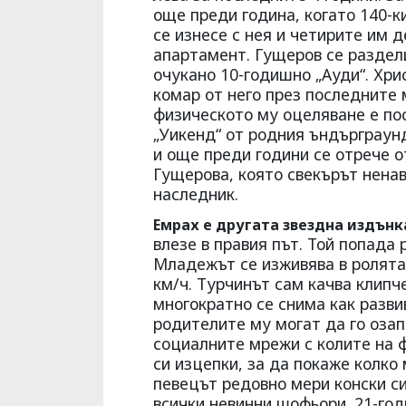
още преди година, когато 140-
се изнесе с нея и четирите им д
апартамент. Гущеров се раздели
очукано 10-годишно „Ауди“. Хри
комар от него през последните 
физическото му оцеляване е пос
„Уикенд“ от родния ъндърграун
и още преди години се отрече о
Гущерова, която свекърът ненав
наследник.
Емрах е другата звездна издънк
влезе в правия път. Той попада 
Младежът се изживява в ролята 
км/ч. Турчинът сам качва клипче
многократно се снима как разви
родителите му могат да го озап
социалните мрежи с колите на 
си изцепки, за да покаже колко
певецът редовно мери конски си
всички невинни шофьори. 21-го