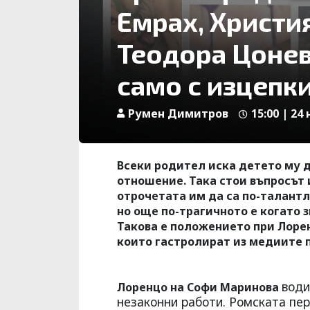
Емрах, Христи
Теодора Цонев
само с изцепки
Румен Димитров
15:00 | 24 
Всеки родител иска детето му да
отношение. Така стои въпросът 
отрочетата им да са по-талантли
но още по-трагичното е когато
Такова е положението при Лорен
които гастролират из медиите 
води
Лоренцо на Софи Маринова
незаконни работи. Ромската пе