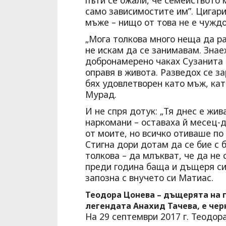
пъти се ожали, че семейството 
само зависимостите им”. Цигари
мъже – нищо от това не е чуждо
„Мога толкова много неща да ра
не искам да се занимавам. Знаех
добронамерено чаках Сузанита 
оправя в живота. Разведох се з
бях удовлетворен като мъж, кат
Мурад.
И не спря дотук: „Тя днес е жив
наркомани – оставаха й месец-
от моите, но всичко отиваше по 
Стигна дори дотам да се бие с б
толкова – да млъкват, че да не 
преди година баща и дъщеря си
запозна с внучето си Матиас.
Теодора Цонева – дъщерята на г
легендата Анахид Тачева, е чер
На 29 септември 2017 г. Теодора