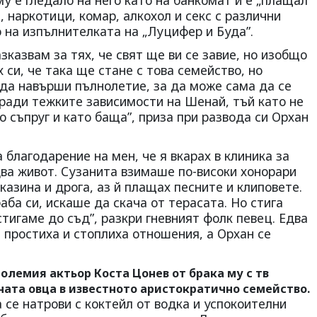
му е гледало на него като на банкомат и е „плащал
, наркотици, комар, алкохол и секс с различни
 на изпълнителката на „Луцифер и Буда”.
зказвам за тях, че свят ще ви се завие, но изобщо
 си, че така ще стане с това семейство, но
да навърши пълнолетие, за да може сама да се
аради тежките зависимости на Шенай, тъй като не
о съпруг и като баща”, приза при развода си Орхан
а благодарение на мен, че я вкарах в клиника за
два живот. Сузанита взимаше по-високи хонорари
казина и дрога, аз й плащах песните и клиповете.
аба си, искаше да скача от терасата. Но стига
стигаме до съд”, разкри гневният фолк певец. Едва
 простиха и стоплиха отношения, а Орхан се
олемия актьор Коста Цонев от брака му с тв
ната овца в известното аристократично семейство.
 се натрови с коктейл от водка и успокоителни