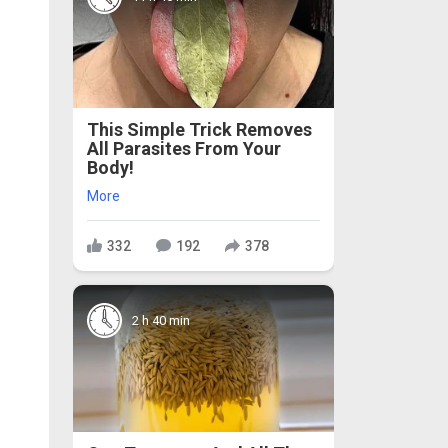
This Simple Trick Removes
All Parasites From Your
Body!
More
332
192
378
2 h 40 min