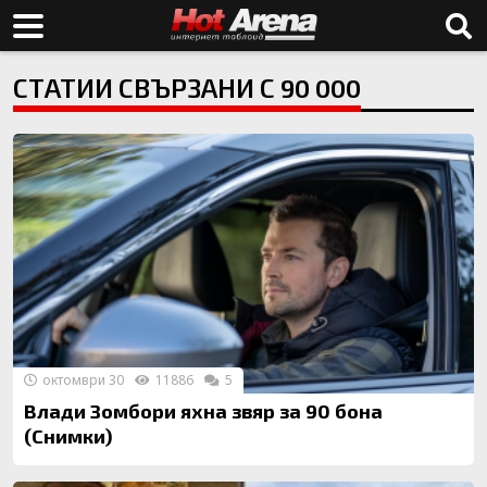
СТАТИИ СВЪРЗАНИ С 90 000
октомври 30
11886
5
Влади Зомбори яхна звяр за 90 бона
(Снимки)