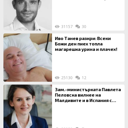
31157
30
Иво Танев разкри: Всеки
Божи ден пиех топла
магарешка урина и плачех!
25130
12
Зам.-министърката Павлета
Пеловска вилнее на
Малдивите и в Испания с
богата любовница – брокер
на недвижими имоти