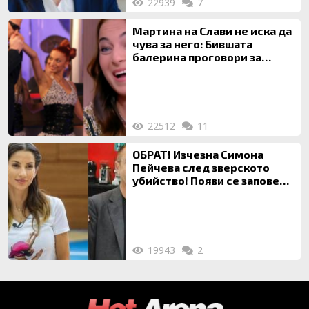
22939
7
Мартина на Слави не иска да
чува за него: Бившата
балерина проговори за
живота си с Дългия
22512
11
ОБРАТ! Изчезна Симона
Пейчева след зверското
убийство! Появи се заповед
за локализирането й
19943
2