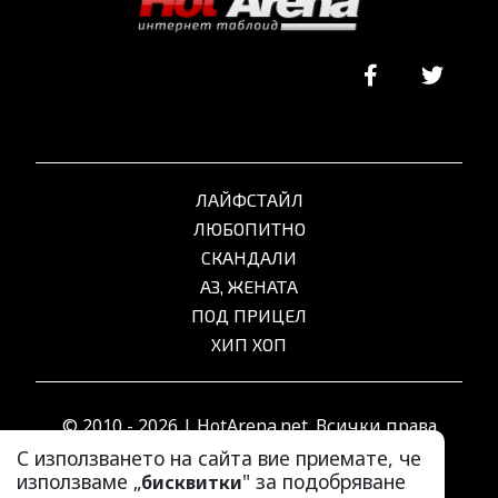
ЛАЙФСТАЙЛ
ЛЮБОПИТНО
СКАНДАЛИ
АЗ, ЖЕНАТА
ПОД ПРИЦЕЛ
ХИП ХОП
© 2010 - 2026 | HotArena.net. Всички права
запазени.
С използването на сайта вие приемате, че
използваме „
" за подобряване
бисквитки