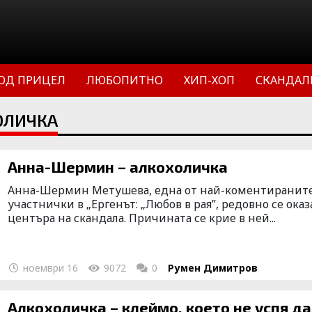
ОД ПРИЦЕЛ
ЛЮБОПИТНО
ХИП-ХОП
СКАНДАЛ
ОЛИЧКА
Анна-Шермин – алкохоличка
Анна-Шермин Метушева, една от най-коментиранит
участнички в „Ергенът: „Любов в рая”, редовно се оказ
центъра на скандала. Причината се крие в ней...
ноември 16
9072
0
Румен Димитров
Алкохоличка – клеймо, което не успя да