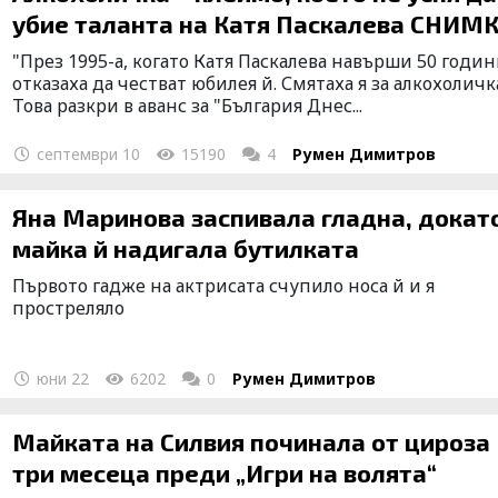
убие таланта на Катя Паскалева СНИМ
"През 1995-а, когато Катя Паскалева навърши 50 годин
отказаха да честват юбилея й. Смятаха я за алкохоличк
Това разкри в аванс за "България Днес...
септември 10
15190
4
Румен Димитров
Яна Маринова заспивала гладна, докат
майка й надигала бутилката
Първото гадже на актрисата счупило носа й и я
простреляло
юни 22
6202
0
Румен Димитров
Майката на Силвия починала от цироза
три месеца преди „Игри на волята“