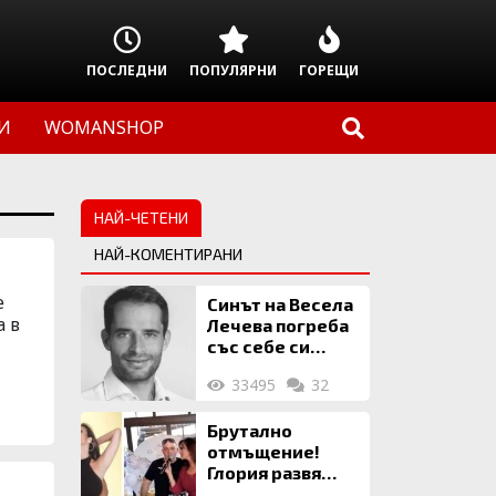
ПОСЛЕДНИ
ПОПУЛЯРНИ
ГОРЕЩИ
И
WOMANSHOP
НАЙ-ЧЕТЕНИ
НАЙ-КОМЕНТИРАНИ
е
Синът на Весела
а в
Лечева погреба
със себе си
биткойни за 2
33495
32
млн. евро
Брутално
отмъщение!
Глория развя
мръсното бельо