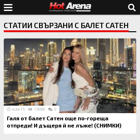
СТАТИИ СВЪРЗАНИ С БАЛЕТ САТЕН
юли 15
19096
0
Галя от балет Сатен още по-гореща
отпреди! И дъщеря й не лъже! (СНИМКИ)