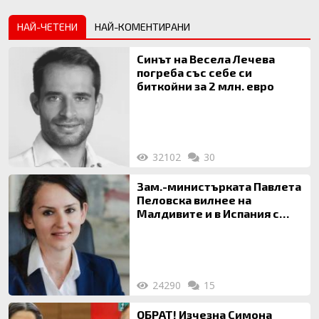
НАЙ-ЧЕТЕНИ
НАЙ-КОМЕНТИРАНИ
Синът на Весела Лечева
погреба със себе си
биткойни за 2 млн. евро
32102
30
Зам.-министърката Павлета
Пеловска вилнее на
Малдивите и в Испания с
богата любовница – брокер
на недвижими имоти
24290
15
ОБРАТ! Изчезна Симона