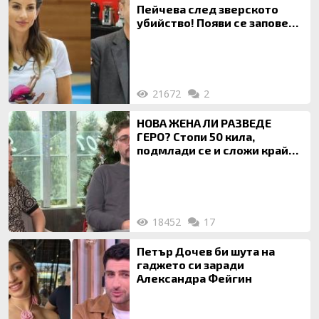
Пейчева след зверското
убийство! Появи се заповед
за локализирането й
21672
2
НОВА ЖЕНА ЛИ РАЗВЕДЕ
ГЕРО? Стопи 50 кила,
подмлади се и сложи край
на 20-годишен брак
18452
17
Петър Дочев би шута на
гаджето си заради
Александра Фейгин