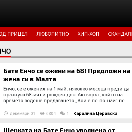
ОД ПРИЦЕЛ
ЛЮБОПИТНО
ХИП-ХОП
СКАНДАЛ
НЧО
Бате Енчо се ожени на 68! Предложи на
жена си в Малта
Енчо, се е оженил на 1 май, няколко месеца преди да
празнува 68-ия си рожден ден. Актьорът, който на
времето водеше предаването „Кой е по-по-най“ по...
декември 01
6804
1
Каролина Церовска
Щерката на Бате Енчо уволнена от