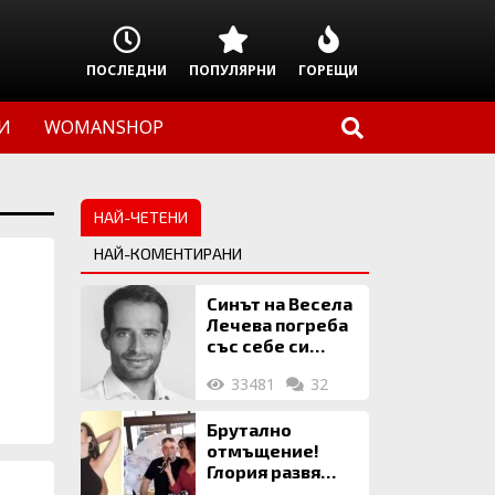
ПОСЛЕДНИ
ПОПУЛЯРНИ
ГОРЕЩИ
И
WOMANSHOP
НАЙ-ЧЕТЕНИ
НАЙ-КОМЕНТИРАНИ
Синът на Весела
Лечева погреба
със себе си
биткойни за 2
33481
32
млн. евро
Брутално
отмъщение!
Глория развя
мръсното бельо