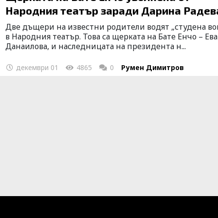
Народния театър заради Дарина Радев
Две дъщери на известни родители водят „студена во
в Народния театър. Това са щерката на Бате Енчо – Ева
Данаилова, и наследницата на президента н...
декември 01
4865
0
Румен Димитров