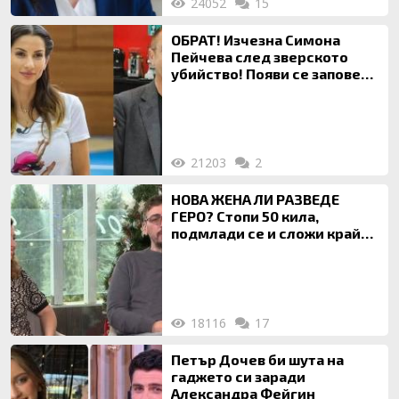
24052
15
ОБРАТ! Изчезна Симона
Пейчева след зверското
убийство! Появи се заповед
за локализирането й
21203
2
НОВА ЖЕНА ЛИ РАЗВЕДЕ
ГЕРО? Стопи 50 кила,
подмлади се и сложи край
на 20-годишен брак
18116
17
Петър Дочев би шута на
гаджето си заради
Александра Фейгин