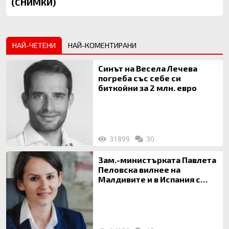
(СНИМКИ)
НАЙ-ЧЕТЕНИ
НАЙ-КОМЕНТИРАНИ
Синът на Весела Лечева
погреба със себе си
биткойни за 2 млн. евро
31899
30
Зам.-министърката Павлета
Пеловска вилнее на
Малдивите и в Испания с
богата любовница – брокер
на недвижими имоти