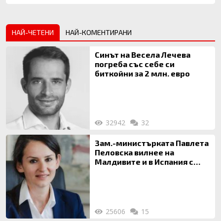
НАЙ-ЧЕТЕНИ
НАЙ-КОМЕНТИРАНИ
Синът на Весела Лечева
погреба със себе си
биткойни за 2 млн. евро
32942
32
Зам.-министърката Павлета
Пеловска вилнее на
Малдивите и в Испания с
богата любовница – брокер
на недвижими имоти
25606
15