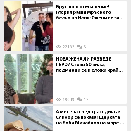
Брутално отмъщение!
Глория развя мръсното
бельо на Илия: Ожени се за
120 кг жена, заряза Симона,
за да гледа чуждо дете!
22162
3
НОВА ЖЕНА ЛИ РАЗВЕДЕ
ГЕРО? Стопи 50 кила,
подмлади се и сложи край
на 20-годишен брак
19649
17
4 месеца след трагедията:
Елинор се показа! Щерката
на Боби Михайлов на море с
майка си