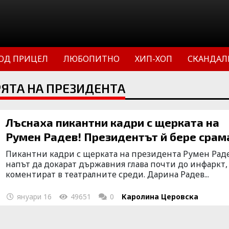
ОД ПРИЦЕЛ
ЛЮБОПИТНО
ХИП-ХОП
СКАНДАЛ
ЯТА НА ПРЕЗИДЕНТА
Лъснаха пикантни кадри с щерката на
Румен Радев! Президентът й бере срам
Пикантни кадри с щерката на президента Румен Раде
напът да докарат държавния глава почти до инфаркт,
коментират в театралните среди. Дарина Радев...
януари 16
49651
0
Каролина Церовска