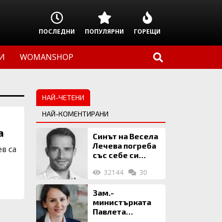
ПОСЛЕДНИ
ПОПУЛЯРНИ
ГОРЕЩИ
И
WOMANSHOP
НАЙ-ЧЕТЕНИ
НАЙ-КОМЕНТИРАНИ
а
Синът на Весела
Лечева погреба
в са
със себе си
биткойни за 2
32144
30
млн. евро
Зам.-
министърката
Павлета
Пеловска