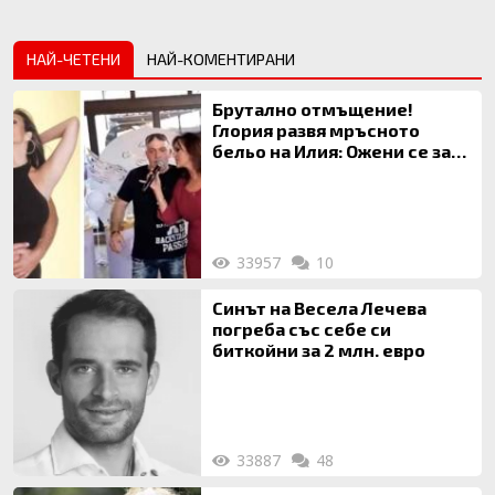
НАЙ-ЧЕТЕНИ
НАЙ-КОМЕНТИРАНИ
Брутално отмъщение!
Глория развя мръсното
бельо на Илия: Ожени се за
120 кг жена, заряза Симона,
за да гледа чуждо дете!
33957
10
Синът на Весела Лечева
погреба със себе си
биткойни за 2 млн. евро
33887
48