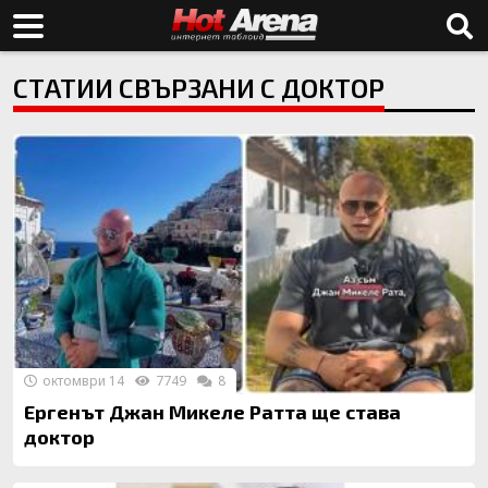
СТАТИИ СВЪРЗАНИ С ДОКТОР
октомври 14
7749
8
Ергенът Джан Микеле Ратта ще става
доктор