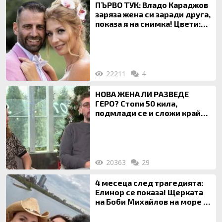
ПЪРВО ТУК: Владо Караджов
заряза жена си заради друга,
показа я на снимка! Цвети:
Ти си фалшив герой!
22211
4
НОВА ЖЕНА ЛИ РАЗВЕДЕ
ГЕРО? Стопи 50 кила,
подмлади се и сложи край
на 20-годишен брак
20363
29
4 месеца след трагедията:
Елинор се показа! Щерката
на Боби Михайлов на море с
майка си