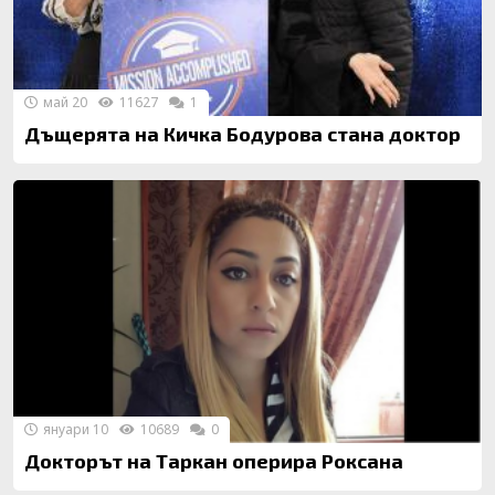
май 20
11627
1
Дъщерята на Кичка Бодурова стана доктор
януари 10
10689
0
Докторът на Таркан оперира Роксана