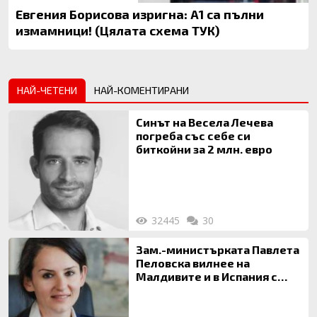
Евгения Борисова изригна: А1 са пълни
измамници! (Цялата схема ТУК)
НАЙ-ЧЕТЕНИ
НАЙ-КОМЕНТИРАНИ
Синът на Весела Лечева
погреба със себе си
биткойни за 2 млн. евро
32445
30
Зам.-министърката Павлета
Пеловска вилнее на
Малдивите и в Испания с
богата любовница – брокер
на недвижими имоти