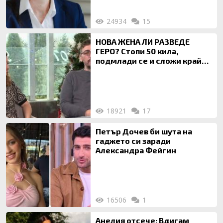
24934
15
НОВА ЖЕНА ЛИ РАЗВЕДЕ
ГЕРО? Стопи 50 кила,
подмлади се и сложи край
на 20-годишен брак
18921
17
Петър Дочев би шута на
гаджето си заради
Александра Фейгин
16506
1
Анелия отсече: Вдигам