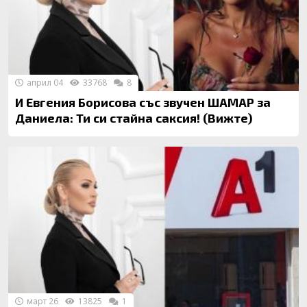
април 04
33768
8
И Евгения Борисова със звучен ШАМАР за
Даниела: Ти си стайна саксия! (Вижте)
март 26
13825
1