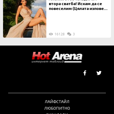
втора сватба! Искам да се
повеселим (Цялата изповед
ТУК)
16128
3
ЛАЙФСТАЙЛ
ЛЮБОПИТНО