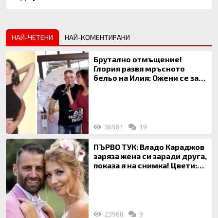
НАЙ-ЧЕТЕНИ
НАЙ-КОМЕНТИРАНИ
Брутално отмъщение!
Глория развя мръсното
бельо на Илия: Ожени се за
120 кг жена, заряза Симона,
за да гледа чуждо дете!
36981
19
ПЪРВО ТУК: Владо Караджов
заряза жена си заради друга,
показа я на снимка! Цвети:
Ти си фалшив герой!
23968
9