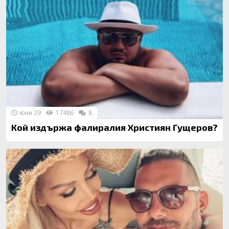
юни 29
17486
8
Кой издържа фалиралия Християн Гущеров?