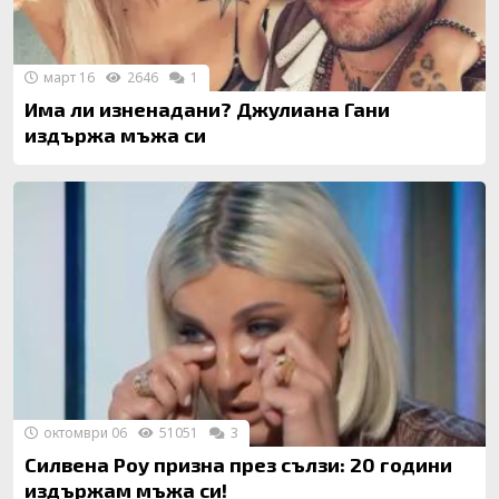
март 16
2646
1
Има ли изненадани? Джулиана Гани
издържа мъжа си
октомври 06
51051
3
Силвена Роу призна през сълзи: 20 години
издържам мъжа си!