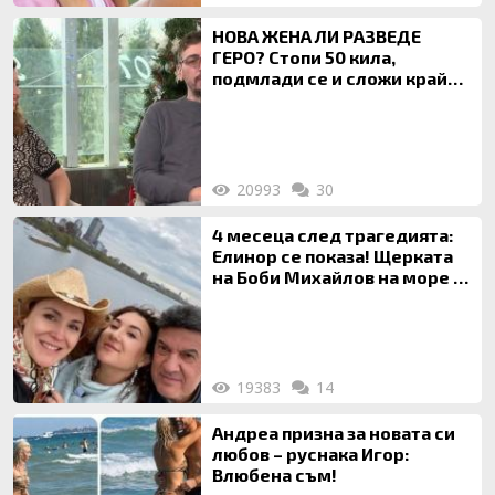
НОВА ЖЕНА ЛИ РАЗВЕДЕ
ГЕРО? Стопи 50 кила,
подмлади се и сложи край
на 20-годишен брак
20993
30
4 месеца след трагедията:
Елинор се показа! Щерката
на Боби Михайлов на море с
майка си
19383
14
Андреа призна за новата си
любов – руснака Игор:
Влюбена съм!