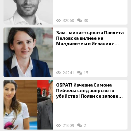
32060
30
Зам.-министърката Павлета
Пеловска вилнее на
Малдивите и в Испания с
богата любовница – брокер
на недвижими имоти
24241
15
ОБРАТ! Изчезна Симона
Пейчева след зверското
убийство! Появи се заповед
за локализирането й
21609
2