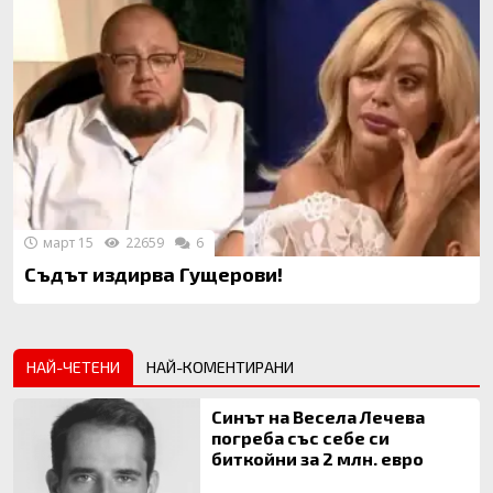
март 15
22659
6
Съдът издирва Гущерови!
НАЙ-ЧЕТЕНИ
НАЙ-КОМЕНТИРАНИ
Синът на Весела Лечева
погреба със себе си
биткойни за 2 млн. евро