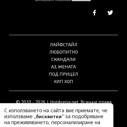
ЛАЙФСТАЙЛ
ЛЮБОПИТНО
СКАНДАЛИ
АЗ, ЖЕНАТА
ПОД ПРИЦЕЛ
ХИП ХОП
© 2010 - 2026 | HotArena.net. Всички права
запазени.
С използването на сайта вие приемате, че
използваме „
" за подобряване
бисквитки
на преживяването, персонализиране на
РЕКЛАМА