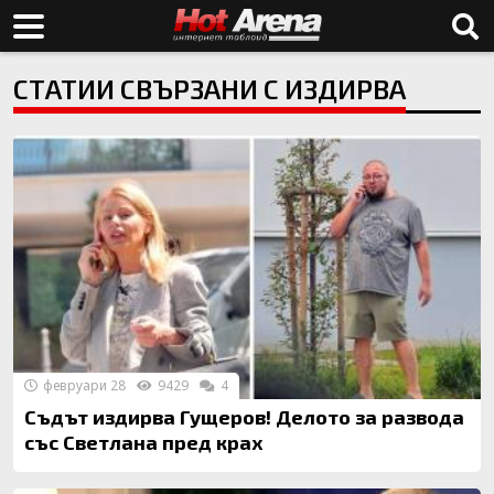
СТАТИИ СВЪРЗАНИ С ИЗДИРВА
февруари 28
9429
4
Съдът издирва Гущеров! Делото за развода
със Светлана пред крах