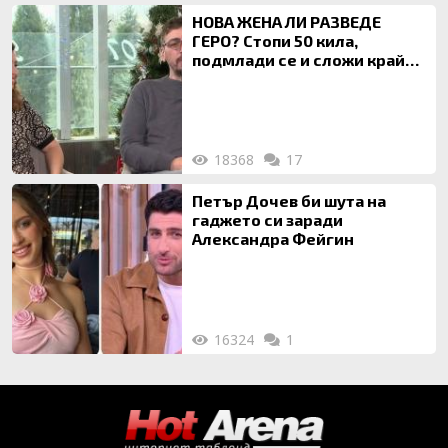
НОВА ЖЕНА ЛИ РАЗВЕДЕ
ГЕРО? Стопи 50 кила,
подмлади се и сложи край
на 20-годишен брак
18368
17
Петър Дочев би шута на
гаджето си заради
Александра Фейгин
16324
1