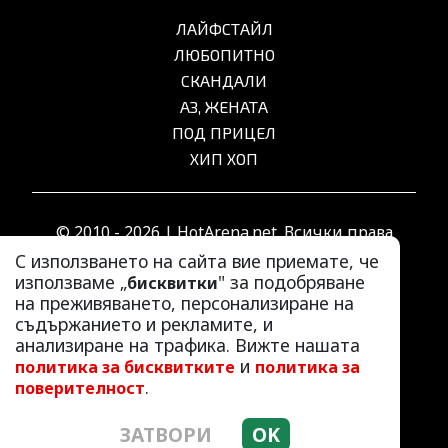
ЛАЙФСТАЙЛ
ЛЮБОПИТНО
СКАНДАЛИ
АЗ, ЖЕНАТА
ПОД ПРИЦЕЛ
ХИП ХОП
© 2010 - 2026 | HotArena.net. Всички права
запазени.
С използването на сайта вие приемате, че
използваме „
" за подобряване
бисквитки
на преживяването, персонализиране на
РЕКЛАМА
съдържанието и рекламите, и
КОНТАКТИ
анализиране на трафика. Вижте нашата
и
политика за бисквитките
политика за
ОБЩИ УСЛОВИЯ
.
поверителност
ПОЛИТИКА ЗА ПОВЕРИТЕЛНОСТ
ПОЛИТИКА ЗА БИСКВИТКИТЕ
ЗАТВОРИ
OK