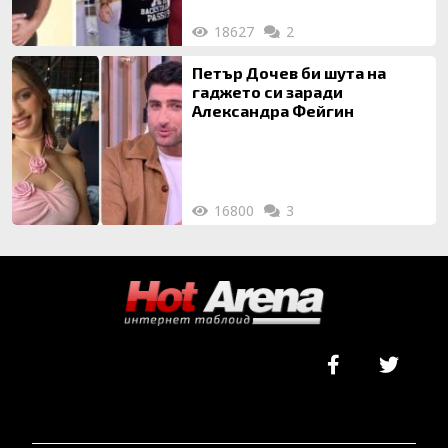
18627
2
Петър Дочев би шута на
гаджето си заради
Александра Фейгин
16800
3