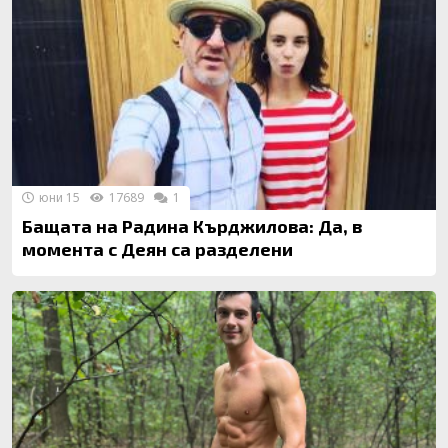
юни 15
17689
1
Бащата на Радина Кърджилова: Да, в
момента с Деян са разделени