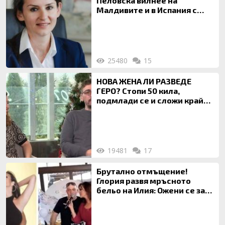
Пеловска вилнее на
Малдивите и в Испания с
богата любовница – брокер
на недвижими имоти
25480
15
НОВА ЖЕНА ЛИ РАЗВЕДЕ
ГЕРО? Стопи 50 кила,
подмлади се и сложи край
на 20-годишен брак
19481
17
Брутално отмъщение!
Глория развя мръсното
бельо на Илия: Ожени се за
120 кг жена, заряза Симона,
за да гледа чуждо дете!