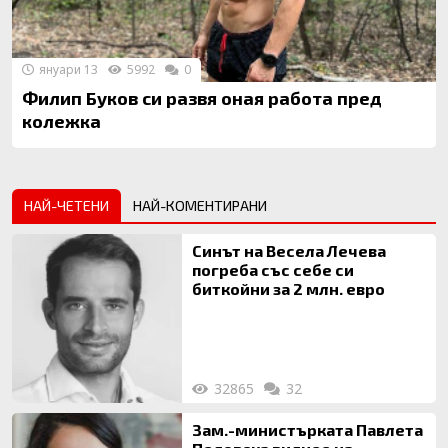
януари 13
5992
0
Филип Буков си развя оная работа пред
колежка
НАЙ-ЧЕТЕНИ
НАЙ-КОМЕНТИРАНИ
Синът на Весела Лечева
погреба със себе си
биткойни за 2 млн. евро
32865
32
Зам.-министърката Павлета