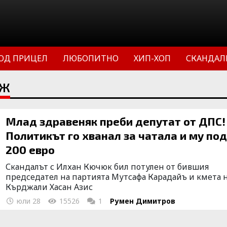
ОД ПРИЦЕЛ
ЛЮБОПИТНО
ХИП-ХОП
СКАНДАЛ
ЕЖ
Млад здравеняк преби депутат от ДПС!
Политикът го хванал за чатала и му по
200 евро
Скандалът с Илхан Кючюк бил потулен от бившия
председател на партията Мутсафа Карадайъ и кмета 
Кърджали Хасан Азис
юли 28
15526
1
Румен Димитров