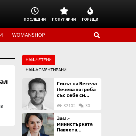
ПОСЛЕДНИ
ПОПУЛЯРНИ
ГОРЕЩИ
И
WOMANSHOP
НАЙ-ЧЕТЕНИ
НАЙ-КОМЕНТИРАНИ
дал
Синът на Весела
Лечева погреба
със себе си
биткойни за 2
на
32102
30
млн. евро
Зам.-
министърката
Павлета
Пеловска