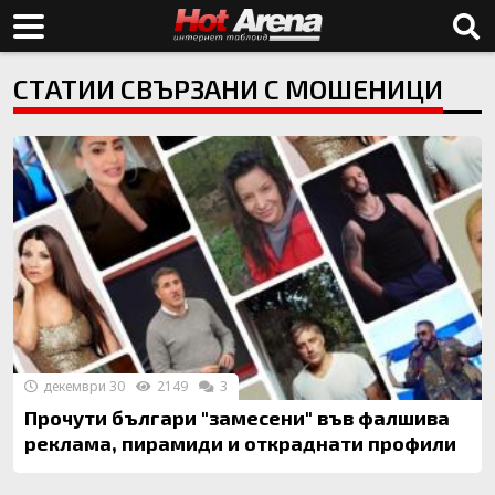
СТАТИИ СВЪРЗАНИ С МОШЕНИЦИ
декември 30
2149
3
Прочути българи "замесени" във фалшива
реклама, пирамиди и откраднати профили