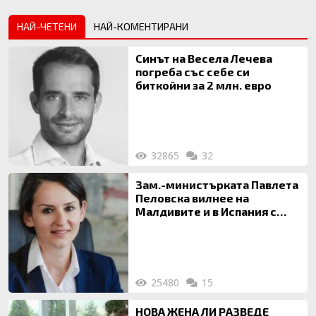
НАЙ-ЧЕТЕНИ
НАЙ-КОМЕНТИРАНИ
Синът на Весела Лечева
погреба със себе си
биткойни за 2 млн. евро
32865
32
Зам.-министърката Павлета
Пеловска вилнее на
Малдивите и в Испания с
богата любовница – брокер
на недвижими имоти
25480
15
НОВА ЖЕНА ЛИ РАЗВЕДЕ