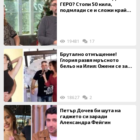
ГЕРО? Стопи 50 кила,
подмлади се и сложи край
на 20-годишен брак
19481
17
Брутално отмъщение!
Глория развя мръсното
бельо на Илия: Ожени се за
120 кг жена, заряза Симона,
за да гледа чуждо дете!
18627
2
Петър Дочев би шута на
гаджето си заради
Александра Фейгин