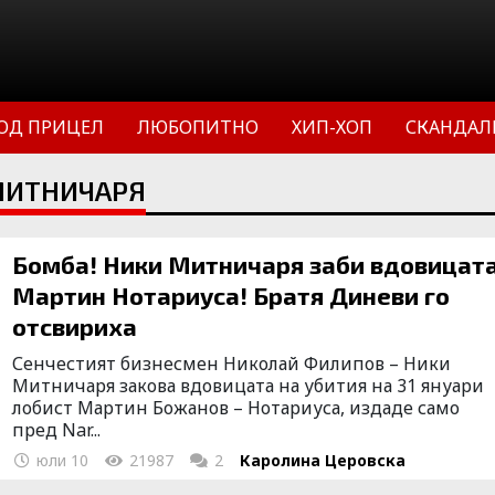
ОД ПРИЦЕЛ
ЛЮБОПИТНО
ХИП-ХОП
СКАНДАЛ
 МИТНИЧАРЯ
Бомба! Ники Митничаря заби вдовицата
Мартин Нотариуса! Братя Диневи го
отсвириха
Сенчестият бизнесмен Николай Филипов – Ники
Митничаря закова вдовицата на убития на 31 януари
лобист Мартин Божанов – Нотариуса, издаде само
пред Nar...
юли 10
21987
2
Каролина Церовска