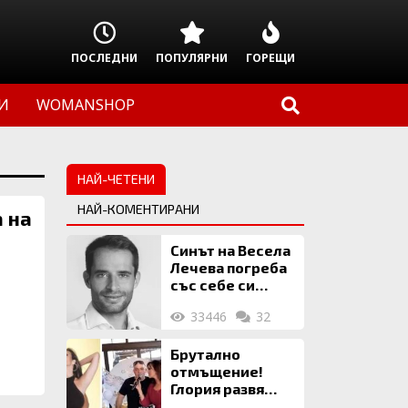
ПОСЛЕДНИ
ПОПУЛЯРНИ
ГОРЕЩИ
И
WOMANSHOP
НАЙ-ЧЕТЕНИ
НАЙ-КОМЕНТИРАНИ
 на
Синът на Весела
Лечева погреба
със себе си
биткойни за 2
33446
32
млн. евро
Брутално
отмъщение!
Глория развя
мръсното бельо