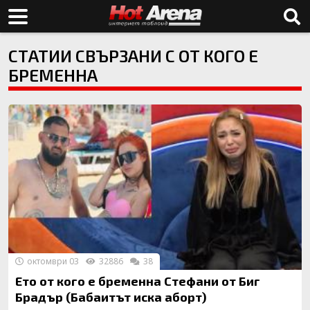
СТАТИИ СВЪРЗАНИ С ОТ КОГО Е
БРЕМЕННА
октомври 03
32886
38
Ето от кого е бременна Стефани от Биг
Брадър (Бабаитът иска аборт)