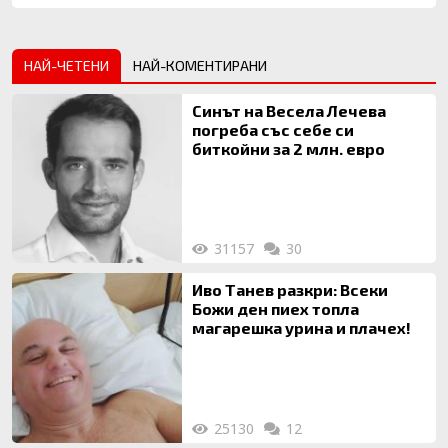
НАЙ-ЧЕТЕНИ
НАЙ-КОМЕНТИРАНИ
Синът на Весела Лечева
погреба със себе си
биткойни за 2 млн. евро
31157
30
Иво Танев разкри: Всеки
Божи ден пиех топла
магарешка урина и плачех!
25130
12