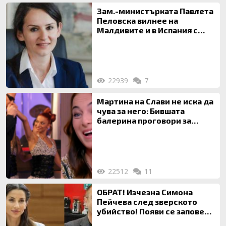
Зам.-министърката Павлета
Пеловска вилнее на
Малдивите и в Испания с
богата любовница – брокер
на недвижими имоти
22939
7
Мартина на Слави не иска да
чува за него: Бившата
балерина проговори за
живота си с Дългия
22512
11
ОБРАТ! Изчезна Симона
Пейчева след зверското
убийство! Появи се заповед
за локализирането й