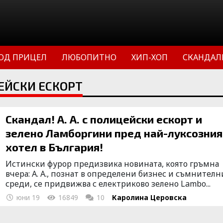
ОД ПРИЦЕЛ
ЛЮБОПИТНО
ХИП-ХОП
СКАНДАЛ
ЕЙСКИ ЕСКОРТ
Скандал! А. А. с полицейски ескорт и
зелено Ламборгини пред най-луксозния
хотел в България!
Истински фурор предизвика новината, която гръмна
вчера: А. А., познат в определени бизнес и съмнителн
среди, се придвижва с електриково зелено Lambo...
юни 19
16849
10
Каролина Церовска