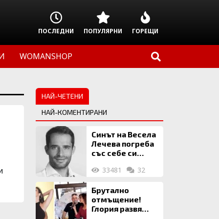
ПОСЛЕДНИ
ПОПУЛЯРНИ
ГОРЕЩИ
И
WOMANSHOP
НАЙ-ЧЕТЕНИ
НАЙ-КОМЕНТИРАНИ
Синът на Весела
Лечева погреба
със себе си
биткойни за 2
и
33481
32
млн. евро
Брутално
отмъщение!
Глория развя
мръсното бельо