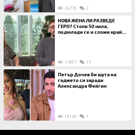
20776
2
НОВА ЖЕНА ЛИ РАЗВЕДЕ
ГЕРО? Стопи 50 кила,
подмлади се и сложи край
на 20-годишен брак
17857
17
Петър Дочев би шута на
гаджето си заради
Александра Фейгин
16142
1