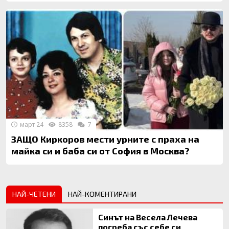
март 24
8358
7
ЗАЩО Киркоров мести урните с праха на
майка си и баба си от София в Москва?
НАЙ-ЧЕТЕНИ
НАЙ-КОМЕНТИРАНИ
Синът на Весела Лечева
погреба със себе си