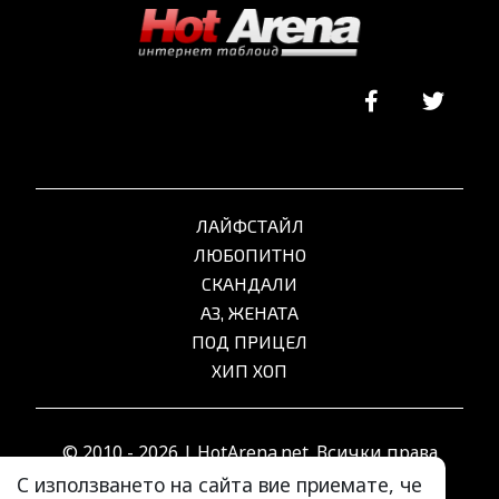
ЛАЙФСТАЙЛ
ЛЮБОПИТНО
СКАНДАЛИ
АЗ, ЖЕНАТА
ПОД ПРИЦЕЛ
ХИП ХОП
© 2010 - 2026 | HotArena.net. Всички права
запазени.
С използването на сайта вие приемате, че