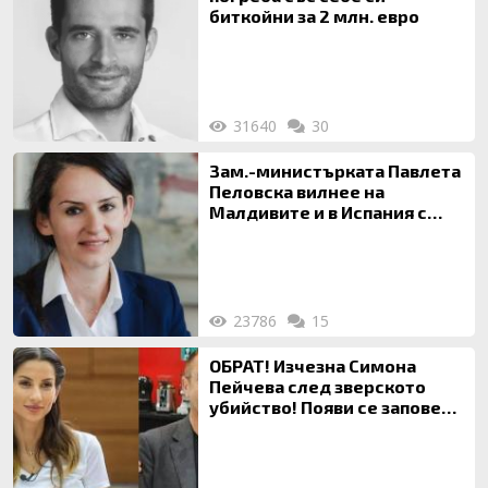
биткойни за 2 млн. евро
31640
30
Зам.-министърката Павлета
Пеловска вилнее на
Малдивите и в Испания с
богата любовница – брокер
на недвижими имоти
23786
15
ОБРАТ! Изчезна Симона
Пейчева след зверското
убийство! Появи се заповед
за локализирането й